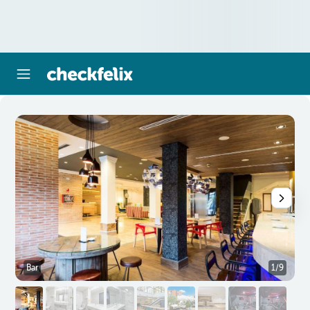
Bar
1/9