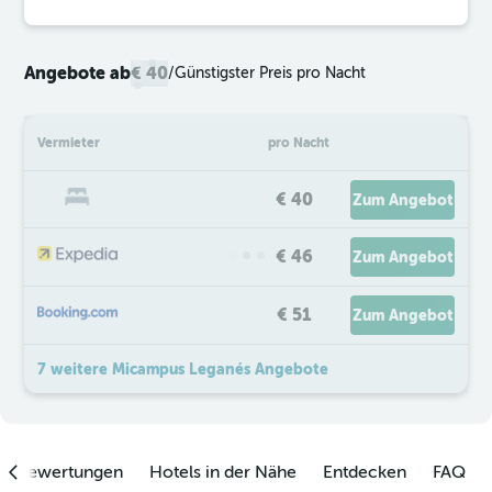
Angebote ab
€ 40
/
Günstigster Preis pro Nacht
Vermieter
pro Nacht
€ 40
Zum Angebot
€ 46
Zum Angebot
€ 51
Zum Angebot
7 weitere Micampus Leganés Angebote
enbewertungen
Hotels in der Nähe
Entdecken
FAQ