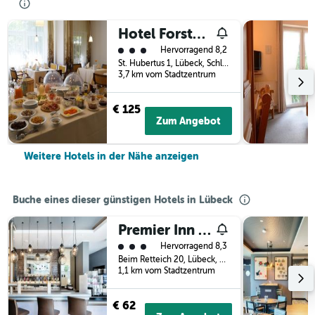
Hotel Forsthaus St. Hubertus
Bewertungskategorie 3
Hervorragend 8,2
St. Hubertus 1, Lübeck, Schleswig-Holstein, Deutschland
3,7 km vom Stadtzentrum
€ 125
Zum Angebot
Weitere Hotels in der Nähe anzeigen
Buche eines dieser günstigen Hotels in Lübeck
Premier Inn Lübeck City Centre
Bewertungskategorie 3
Hervorragend 8,3
Beim Retteich 20, Lübeck, Schleswig-Holstein, Deutschland
1,1 km vom Stadtzentrum
€ 62