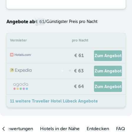
Angebote ab
€ 61
/
Günstigster Preis pro Nacht
Vermieter
pro Nacht
€ 61
Zum Angebot
€ 63
Zum Angebot
€ 64
Zum Angebot
11 weitere Traveller Hotel Lübeck Angebote
enbewertungen
Hotels in der Nähe
Entdecken
FAQ