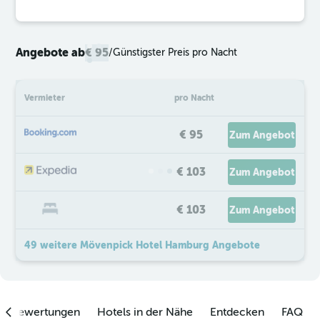
Angebote ab
€ 95
/
Günstigster Preis pro Nacht
Vermieter
pro Nacht
€ 95
Zum Angebot
€ 103
Zum Angebot
€ 103
Zum Angebot
49 weitere Mövenpick Hotel Hamburg Angebote
enbewertungen
Hotels in der Nähe
Entdecken
FAQ