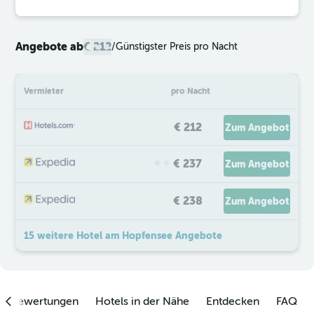
Angebote ab
€ 212
/
Günstigster Preis pro Nacht
Vermieter
pro Nacht
€ 212
Zum Angebot
€ 237
Zum Angebot
€ 238
Zum Angebot
15 weitere Hotel am Hopfensee Angebote
enbewertungen
Hotels in der Nähe
Entdecken
FAQ