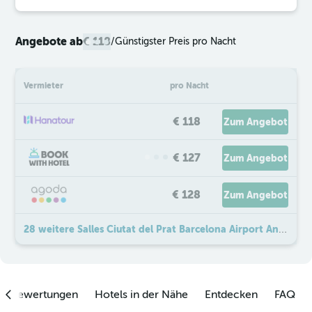
Angebote ab
€ 118
/
Günstigster Preis pro Nacht
Vermieter
pro Nacht
€ 118
Zum Angebot
€ 127
Zum Angebot
€ 128
Zum Angebot
28 weitere Salles Ciutat del Prat Barcelona Airport Angebote
enbewertungen
Hotels in der Nähe
Entdecken
FAQ