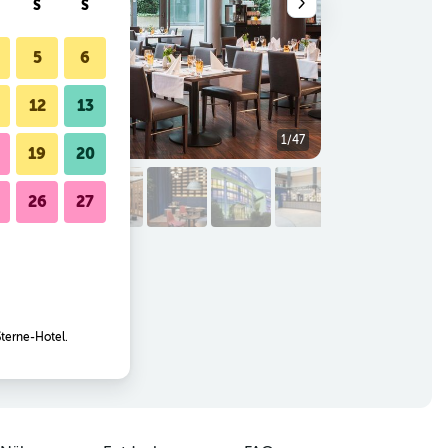
S
S
5
6
12
13
1/47
Außenansicht
19
20
26
27
Sterne-Hotel.