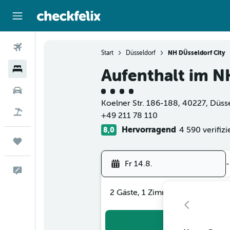
Flüge
Start
Düsseldorf
NH DÜsseldorf City
Hotels
Aufenthalt im N
Bewertungskategorie 4
Mietwagen
Koelner Str. 186-188, 40227, Düss
Flug+Hotel
+49 211 78 110
Hervorragend
4 590 verifiz
8,0
Trips
Fr 14.8.
-
Feedback
2 Gäste, 1 Zimmer
Suc