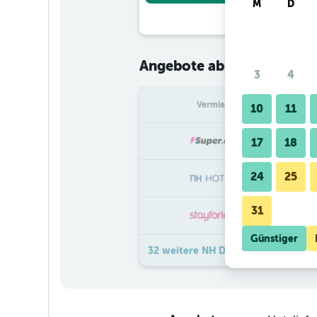
M
D
€ 48
Angebote ab
/
Günstigster
3
4
Vermieter
pr
10
11
17
18
24
25
31
Günstiger
32 weitere NH DÜsseldorf City Ang