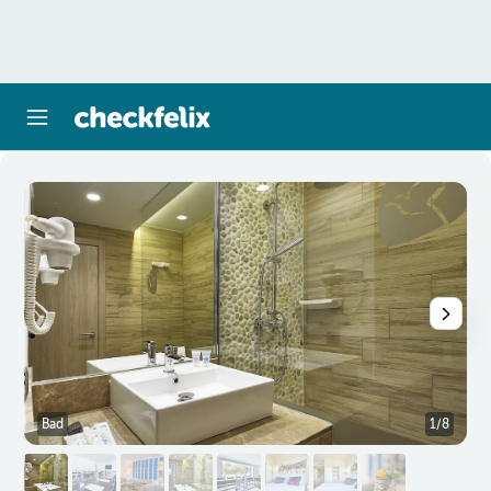
Bad
1/8