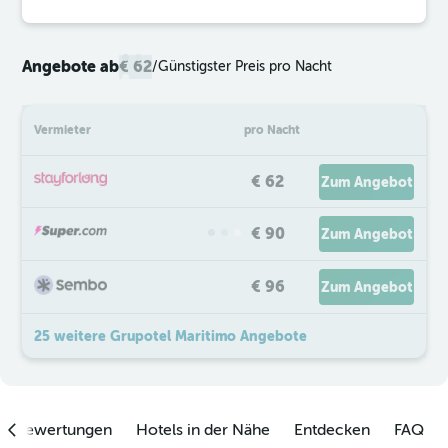
Angebote ab
€ 62
/
Günstigster Preis pro Nacht
Vermieter
pro Nacht
€ 62
Zum Angebot
€ 90
Zum Angebot
€ 96
Zum Angebot
25 weitere Grupotel Maritimo Angebote
enbewertungen
Hotels in der Nähe
Entdecken
FAQ