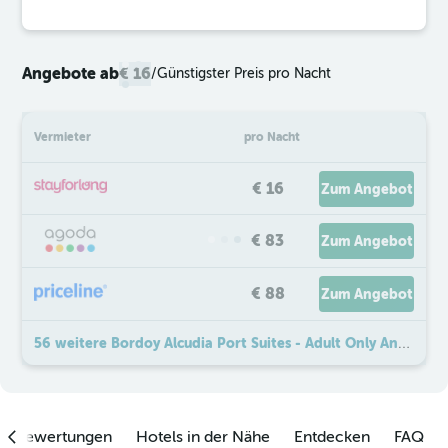
Angebote ab
€ 16
/
Günstigster Preis pro Nacht
Vermieter
pro Nacht
€ 16
Zum Angebot
€ 83
Zum Angebot
€ 88
Zum Angebot
56 weitere Bordoy Alcudia Port Suites - Adult Only Angebote
enbewertungen
Hotels in der Nähe
Entdecken
FAQ