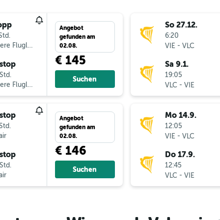
opp
So 27.12.
Angebot
Std.
6:20
gefunden am
ere Fluglinien
-
VIE
VLC
02.08.
€ 145
stop
Sa 9.1.
Std.
19:05
Suchen
ere Fluglinien
-
VLC
VIE
stop
Mo 14.9.
Angebot
Std.
12:05
gefunden am
ir
-
VIE
VLC
02.08.
€ 146
stop
Do 17.9.
Std.
12:45
Suchen
ir
-
VLC
VIE