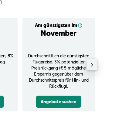
Am günstigsten im
Durchschnitt
November
€ 
gen, 8%
Durchschnittlich die günstigsten
Durchschnitt
ieg
Flugpreise. 3% potenzieller
Rückflug in
Preisrückgang (€ 5 mögliche
Ersparnis gegenüber dem
Durchschnittspreis für Hin- und
Rückflug).
Angebote suchen
Angebot