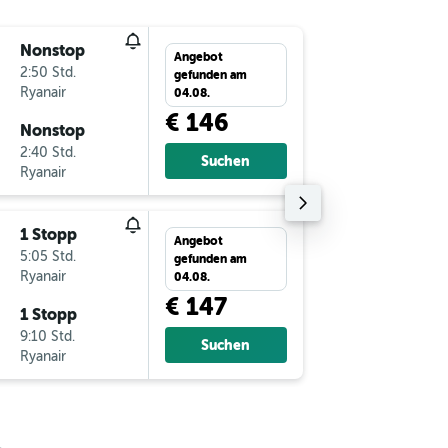
Nonstop
Fr 23.10
Angebot
2:50 Std.
10:50
gefunden am
Ryanair
-
VIE
VL
04.08.
€ 146
Nonstop
Di 27.10
2:40 Std.
11:20
Suchen
Ryanair
-
VLC
VI
1 Stopp
Mo 14.9
Angebot
5:05 Std.
12:30
gefunden am
Ryanair
-
VIE
VL
04.08.
€ 147
1 Stopp
Di 22.9.
9:10 Std.
22:55
Suchen
Ryanair
-
VLC
VI