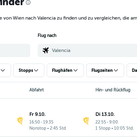
finder
e von Wien nach Valencia zu finden und zu vergleichen, die am
Flug nach
Stopps
Flughäfen
Flugzeiten
Da
Abfahrt
Hin- und Rückflug
Fr 9.10.
Di 13.10.
16:50
-
19:35
22:55
-
9:00
Nonstop
2:45 Std.
1 Stopp
10:05 Std.