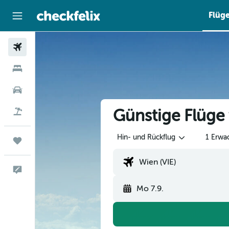
Flüg
Flüge
Hotels
Mietwagen
Günstige Flüge
Flug+Hotel
Hin- und Rückflug
1 Erwa
Trips
Feedback
Mo 7.9.