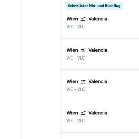
Schnellster Hin- und Rückflug
Wien
Valencia
Wien-Schwechat
Valencia
VIE
-
VLC
Wien
Valencia
Wien-Schwechat
Valencia
VIE
-
VLC
Wien
Valencia
Wien-Schwechat
Valencia
VIE
-
VLC
Wien
Valencia
Wien-Schwechat
Valencia
VIE
-
VLC