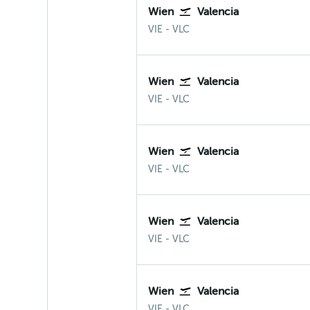
Wien
Valencia
Wien-Schwechat
Valencia
VIE
-
VLC
Wien
Valencia
Wien-Schwechat
Valencia
VIE
-
VLC
Wien
Valencia
Wien-Schwechat
Valencia
VIE
-
VLC
Wien
Valencia
Wien-Schwechat
Valencia
VIE
-
VLC
Wien
Valencia
Wien-Schwechat
Valencia
VIE
-
VLC