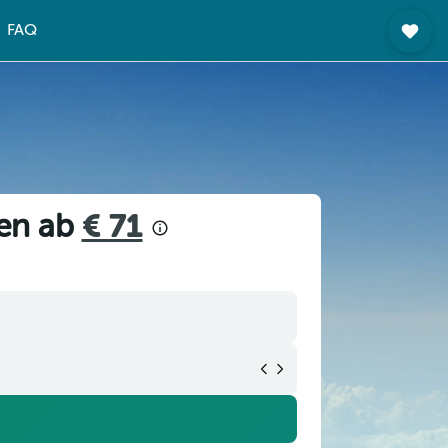
FAQ
ien ab
€ 71