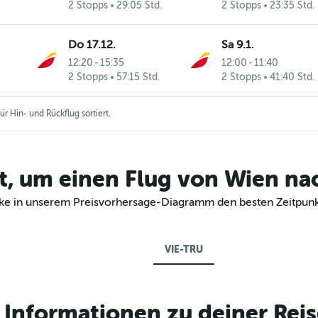
2 Stopps
29:05 Std.
2 Stopps
23:35 Std.
Do 17.12.
Sa 9.1.
12:20
-
15:35
12:00
-
11:40
2 Stopps
57:15 Std.
2 Stopps
41:40 Std.
r Hin- und Rückflug sortiert.
t, um einen Flug von Wien nac
ecke in unserem Preisvorhersage-Diagramm den besten Zeitpunkt
VIE-TRU
Informationen zu deiner Reis