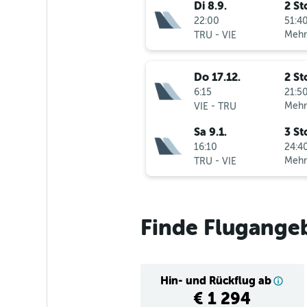
Di 8.9.
2 St
22:00
51:40
-
Mehr
TRU
VIE
Do 17.12.
2 St
6:15
21:50
-
Mehr
VIE
TRU
Sa 9.1.
3 St
16:10
24:40
-
Mehr
TRU
VIE
Finde Flugangeb
Hin- und Rückflug ab
€ 1 294