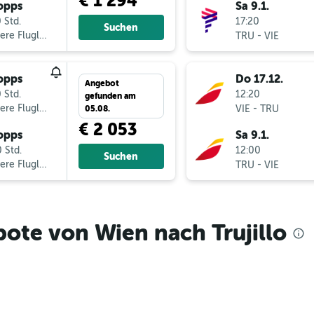
€ 1 294
opps
Sa 9.1.
 Std.
17:20
Suchen
ere Fluglinien
-
TRU
VIE
opps
Do 17.12.
Angebot
 Std.
12:20
gefunden am
ere Fluglinien
-
VIE
TRU
05.08.
€ 2 053
opps
Sa 9.1.
 Std.
12:00
Suchen
ere Fluglinien
-
TRU
VIE
ote von Wien nach Trujillo