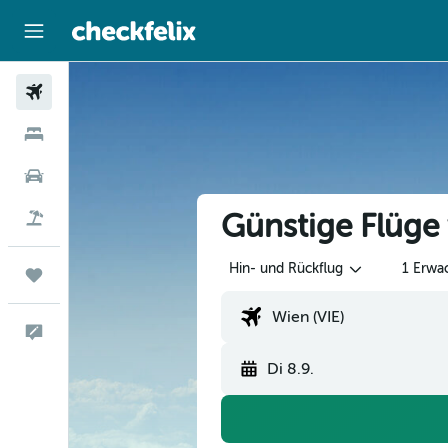
Flüge
Hotels
Mietwagen
Günstige Flüge 
Flug+Hotel
Hin- und Rückflug
1 Erwa
Trips
Feedback
Di 8.9.