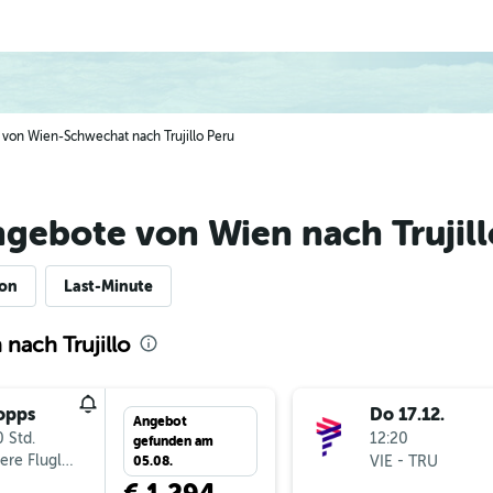
e von Wien-Schwechat nach Trujillo Peru
gebote von Wien nach Trujill
ion
Last-Minute
nach Trujillo
opps
Do 17.12.
Angebot
 Std.
12:20
gefunden am
ere Fluglinien
-
VIE
TRU
05.08.