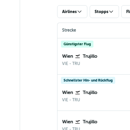
Airlines
Stopps
F
Strecke
Günstigster Flug
Wien
Trujillo
Wien-Schwechat
Trujillo Peru
VIE
-
TRU
Schnellster Hin- und Rückflug
Wien
Trujillo
Wien-Schwechat
Trujillo Peru
VIE
-
TRU
Wien
Trujillo
Wien-Schwechat
Trujillo Peru
VIE
-
TRU