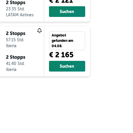
€ 2 121
2 Stopps
23:35 Std.
Suchen
LATAM Airlines
2 Stopps
Angebot
57:15 Std.
gefunden am
Iberia
04.08.
€ 2 165
2 Stopps
41:40 Std.
Suchen
Iberia