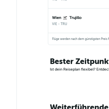
Wien
Trujillo
Wien-Schwechat
Trujillo Peru
VIE
-
TRU
Flüge werden nach dem günstigsten Preis fü
Bester Zeitpunk
Ist dein Reiseplan flexibel? Entd
Weiterführende 