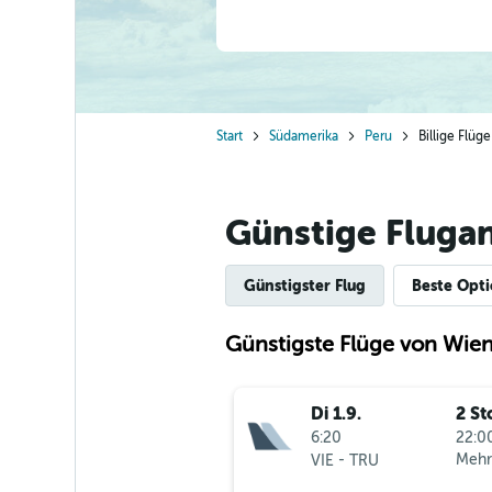
Start
Südamerika
Peru
Billige Flüg
Günstige Flugan
Günstigster Flug
Beste Opt
Günstigste Flüge von Wien 
Di 1.9.
2 St
6:20
22:00
-
Mehr
VIE
TRU