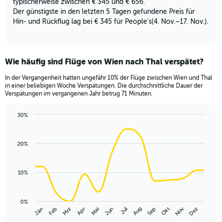
2
typischerweise zwischen € 345 und € 656.
Y
Der günstigste in den letzten 5 Tagen gefundene Preis für
axes
Hin- und Rückflug lag bei € 345 für People's(4. Nov.–17. Nov.).
displaying
Avg.
Price
and
Wie häufig sind Flüge von Wien nach Thal verspätet?
Number
of
In der Vergangenheit hatten ungefähr 10% der Flüge zwischen Wien und Thal
in einer beliebigen Woche Verspätungen. Die durchschnittliche Dauer der
flights.
Verspätungen im vergangenen Jahr betrug 71 Minuten.
30%
Line
Chart
graphic.
chart
with
20%
14
data
points.
10%
The
chart
has
0%
Nov
Jän
Apr
Jul
Okt
Mrz
Jun
Sep
Dez
Feb
Mai
Aug
1
End
of
X