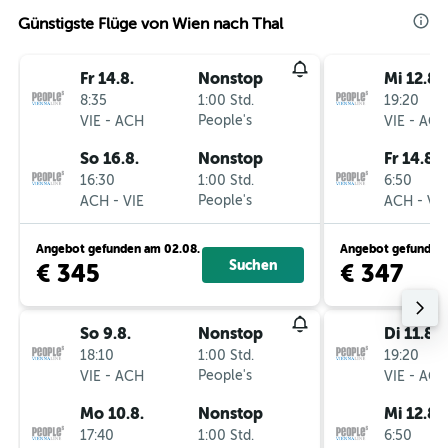
Günstigste Flüge von Wien nach Thal
Fr 14.8.
Nonstop
Mi 12.8.
8:35
1:00 Std.
19:20
-
People's
-
VIE
ACH
VIE
ACH
So 16.8.
Nonstop
Fr 14.8.
16:30
1:00 Std.
6:50
-
People's
-
ACH
VIE
ACH
VIE
Angebot gefunden am 02.08.
Angebot gefunden 
Suchen
€ 345
€ 347
So 9.8.
Nonstop
Di 11.8.
18:10
1:00 Std.
19:20
-
People's
-
VIE
ACH
VIE
ACH
Mo 10.8.
Nonstop
Mi 12.8.
17:40
1:00 Std.
6:50