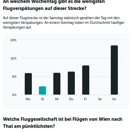
An welchem Wochentag gibt es die wenigsten
Range:
Flugverspätungen auf dieser Strecke?
3
categories.
Auf dieser Flugstrecke ist der Samstag statistisch gesehen der Tag mit den
The
wenigsten Verspätungen. An einem Sonntag traten im Durchschnitt häufiger
chart
Verspätungen auf.
has
1
24%
Y
Bar
Chart
axis
graphic.
chart
displaying
with
values.
16%
7
Range:
bars.
0
to
The
8%
15.
chart
has
1
0%
X
End
Mo
Di
Mi
Do
Fr
Sa
So
of
axis
interactive
displaying
chart
categories.
Welche Fluggesellschaft ist bei Flügen von Wien nach
Range:
Thal am pünktlichsten?
7