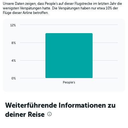
categories.
Unsere Daten zeigen, dass People's auf dieser Flugstrecke im letzten Jahr die
The
wenigsten Verspätungen hatte. Die Verspätungen haben nur etwa 10% der
chart
Flüge dieser Airline betroffen.
has
1
12%
Y
Bar
Chart
axis
graphic.
chart
displaying
with
values.
8%
1
Range:
bar.
0
to
The
4%
24.
chart
has
1
0%
X
End
People's
of
axis
interactive
displaying
chart
categories.
Range:
Weiterführende Informationen zu
1
deiner Reise
categories.
The
chart