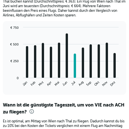
Thal buchen kannst (Durchschnittspreis: € 363). Ein Flug von Wien nach Thal im
Juni wird am teuersten (Durchschnittspreis: € 664). Mehrere Faktoren
beeinflussen den Preis eines Flugs. Daher kannst durch den Vergleich von
Airlines, Abflughäfen und Zeiten Kosten sparen.
€ 750
Bar
Chart
graphic.
chart
with
€ 500
12
bars.
€ 250
The
chart
has
0
1
Nov
Jän
Apr
Jul
Okt
Mrz
Jun
Sep
Dez
Feb
Mai
Aug
X
End
of
axis
interactive
displaying
chart
categories.
Wann ist die günstigste Tageszeit, um von VIE nach ACH
Range:
zu fliegen?
12
categories.
Es ist optimal, am Mittag von Wien nach Thal zu fliegen. Dadurch kannst du bis
The
zu 10% bei den Kosten der Tickets verglichen mit einem Flug am Nachmittag
chart