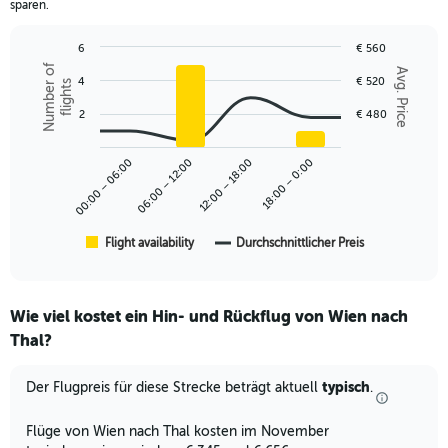
sparen.
has
1
6
€ 560
Y
Combination
Chart
Number of
axis
Avg. Price
graphic.
4
€ 520
chart
flights
displaying
with
values.
2
2
€ 480
Range:
data
series.
0
00:00 – 06:00
06:00 – 12:00
12:00 – 18:00
18:00 – 0:00
to
The
750.
chart
has
1
Flight availability
Durchschnittlicher Preis
End
of
X
interactive
axis
chart
displaying
Wie viel kostet ein Hin- und Rückflug von Wien nach
categories.
Range:
Thal?
6
categories.
typisch
Der Flugpreis für diese Strecke beträgt aktuell
.
The
chart
Flüge von Wien nach Thal kosten im November
has