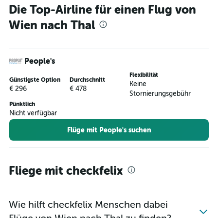
Die Top-Airline für einen Flug von
Flüge von Graz nach Lugano
Wien nach Thal
Flüge von Graz nach Genf
Flüge von Linz nach Genf
Flüge von Wien nach Bern
People's
Flüge von Innsbruck nach Basel
Flexibilität
Flüge von Graz nach Thal
Günstigste Option
Durchschnitt
Keine
€ 296
€ 478
Flüge von Innsbruck nach Zürich
Stornierungsgebühr
Pünktlich
Flüge von Klagenfurt nach Genf
Nicht verfügbar
Flüge von Wien nach Lugano
Flüge mit People's suchen
Fliege mit checkfelix
Wie hilft checkfelix Menschen dabei