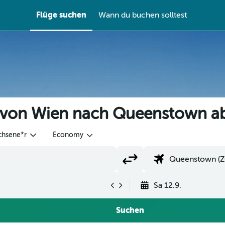
Flüge suchen
Wann du buchen solltest
e von Wien nach Queenstown a
chsene*r
Economy
Sa 12.9.
Suchen