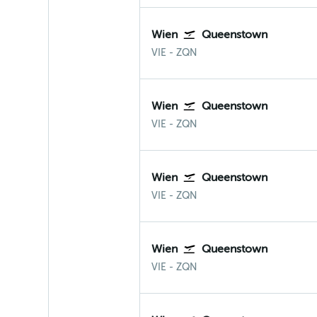
Wien
Queenstown
Wien-Schwechat
Queenstown Neuseeland
VIE
-
ZQN
Wien
Queenstown
Wien-Schwechat
Queenstown Neuseeland
VIE
-
ZQN
Wien
Queenstown
Wien-Schwechat
Queenstown Neuseeland
VIE
-
ZQN
Wien
Queenstown
Wien-Schwechat
Queenstown Neuseeland
VIE
-
ZQN