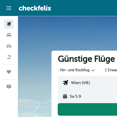
Flüge
Hotels
Mietwagen
Günstige Flüg
Flug+Hotel
Hin- und Rückflug
1 Erwa
Trips
Feedback
Sa 5.9.