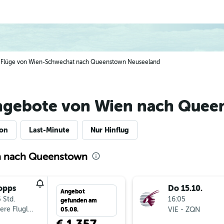
ge Flüge von Wien-Schwechat nach Queenstown Neuseeland
ngebote von Wien nach Quee
ion
Last-Minute
Nur Hinflug
en nach Queenstown
opps
Do 15.10.
Angebot
 Std.
16:05
gefunden am
ere Fluglinien
-
VIE
ZQN
05.08.