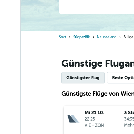
Start
Südpazifik
Neuseeland
Billi
Günstige Fluga
Günstigster Flug
Beste Opt
Günstigste Flüge von Wi
Mi 21.10.
3 St
22:25
34:35
-
Mehr
VIE
ZQN