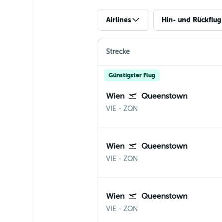
Airlines
Hin- und Rückflug
Strecke
Günstigster Flug
Wien
Queenstown
Wien-Schwechat
Queenstown Neuseeland
VIE
-
ZQN
Wien
Queenstown
Wien-Schwechat
Queenstown Neuseeland
VIE
-
ZQN
Wien
Queenstown
Wien-Schwechat
Queenstown Neuseeland
VIE
-
ZQN