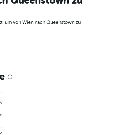
ach Queenstown zu
unkt, um von Wien nach Queenstown zu
e
n