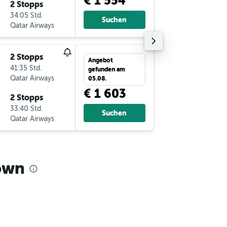
€ 1 554
2 Stopps
Sa 5.9.
34:05 Std.
14:25
Suchen
Qatar Airways
-
ZQN
VI
2 Stopps
Do 15.1
Angebot
41:35 Std.
16:05
gefunden am
Qatar Airways
-
VIE
ZQ
05.08.
€ 1 603
2 Stopps
So 1.11.
33:40 Std.
13:20
Suchen
Qatar Airways
-
ZQN
VI
own