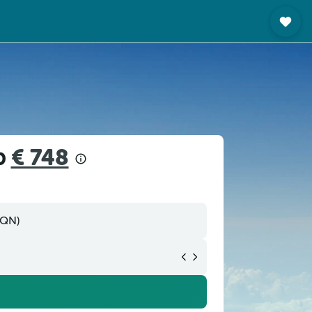
b
€ 748