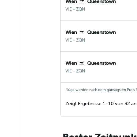
Wien
Queenstown
Wien-Schwechat
Queenstown Neuseeland
VIE
-
ZQN
Wien
Queenstown
Wien-Schwechat
Queenstown Neuseeland
VIE
-
ZQN
Wien
Queenstown
Wien-Schwechat
Queenstown Neuseeland
VIE
-
ZQN
Flüge werden nach dem günstigsten Preis fü
Zeigt Ergebnisse 1–10 von 32 an