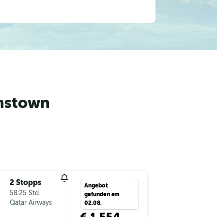
nstown
2 Stopps
Sa 15.8.
Angebot
58:25 Std.
16:05
gefunden am
Qatar Airways
-
VIE
ZQ
02.08.