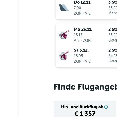
Do 12.11.
3 St
7:00
35:00
-
Mehr
ZQN
VIE
Mo 23.11.
2 St
15:15
35:00
-
Qatar
VIE
ZQN
Sa 5.12.
2 St
15:05
34:05
-
Qatar
ZQN
VIE
Finde Flugange
Hin- und Rückflug ab
€ 1 357