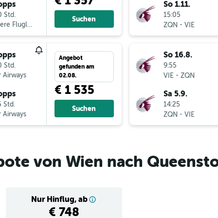
€ 1 357
opps
So 1.11.
 Std.
15:05
Suchen
ere Fluglinien
-
ZQN
VIE
opps
So 16.8.
Angebot
 Std.
9:55
gefunden am
 Airways
-
VIE
ZQN
02.08.
€ 1 535
opps
Sa 5.9.
 Std.
14:25
Suchen
 Airways
-
ZQN
VIE
bote von Wien nach Queenst
Nur Hinflug, ab
€ 748