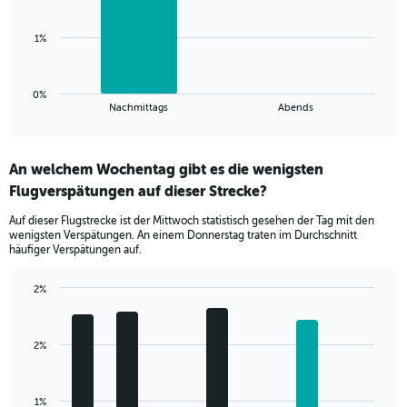
bars.
Range:
0
The
1%
to
chart
10.
has
1
0%
X
End
Nachmittags
Abends
of
axis
interactive
displaying
chart
categories.
An welchem Wochentag gibt es die wenigsten
Range:
Flugverspätungen auf dieser Strecke?
2
categories.
Auf dieser Flugstrecke ist der Mittwoch statistisch gesehen der Tag mit den
The
wenigsten Verspätungen. An einem Donnerstag traten im Durchschnitt
chart
häufiger Verspätungen auf.
has
1
2%
Y
Bar
Chart
axis
graphic.
chart
displaying
with
values.
2%
7
Range:
bars.
0
to
The
1%