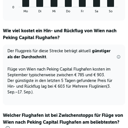
24.
1
0
X
End
Mo
Di
Mi
Do
Fr
Sa
So
of
axis
interactive
displaying
chart
categories.
Wie viel kostet ein Hin- und Rückflug von Wien nach
Range:
Peking Capital Flughafen?
7
categories.
The
günstiger
Der Flugpreis für diese Strecke beträgt aktuell
chart
als der Durchschnitt
.
has
1
Flüge von Wien nach Peking Capital Flughafen kosten im
Y
September typischerweise zwischen € 785 und € 903.
axis
displaying
Der günstigste in den letzten 5 Tagen gefundene Preis für
values.
Hin- und Rückflug lag bei € 603 für Mehrere Fluglinien(3.
Range:
Sep.–17. Sep.).
0
to
4.5.
Welcher Flughafen ist bei Zwischenstopps für Flüge von
Wien nach Peking Capital Flughafen am beliebtesten?