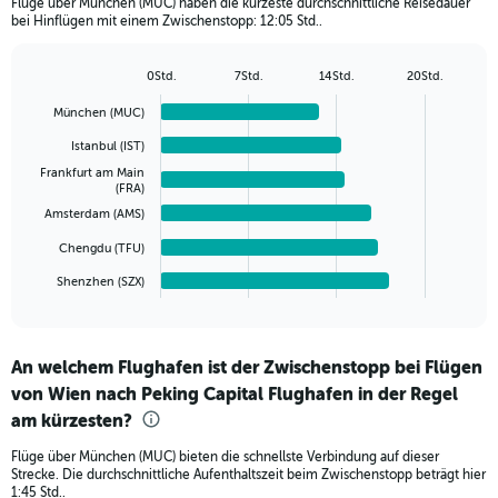
Flüge über München (MUC) haben die kürzeste durchschnittliche Reisedauer
The
bei Hinflügen mit einem Zwischenstopp: 12:05 Std..
chart
has
1
0Std.
7Std.
14Std.
20Std.
Bar
Y
Chart
graphic.
chart
axis
München (MUC)
with
displaying
6
Istanbul (IST)
values.
bars.
Frankfurt am Main
Range:
(FRA)
0
The
Amsterdam (AMS)
to
chart
3000.
has
Chengdu (TFU)
1
Shenzhen (SZX)
X
End
of
axis
interactive
displaying
chart
categories.
An welchem Flughafen ist der Zwischenstopp bei Flügen
Range:
von Wien nach Peking Capital Flughafen in der Regel
6
categories.
am kürzesten?
The
chart
Flüge über München (MUC) bieten die schnellste Verbindung auf dieser
Strecke. Die durchschnittliche Aufenthaltszeit beim Zwischenstopp beträgt hier
has
1:45 Std..