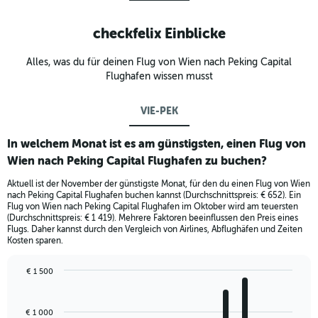
checkfelix Einblicke
Alles, was du für deinen Flug von Wien nach Peking Capital
Flughafen wissen musst
VIE-PEK
In welchem Monat ist es am günstigsten, einen Flug von
Wien nach Peking Capital Flughafen zu buchen?
Aktuell ist der November der günstigste Monat, für den du einen Flug von Wien
nach Peking Capital Flughafen buchen kannst (Durchschnittspreis: € 652). Ein
Flug von Wien nach Peking Capital Flughafen im Oktober wird am teuersten
(Durchschnittspreis: € 1 419). Mehrere Faktoren beeinflussen den Preis eines
Flugs. Daher kannst durch den Vergleich von Airlines, Abflughäfen und Zeiten
Kosten sparen.
€ 1 500
Bar
Chart
graphic.
chart
with
€ 1 000