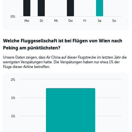
1.5.
chart
has
1
0%
X
End
Mo
Di
Mi
Do
Fr
Sa
So
of
axis
interactive
displaying
chart
categories.
Welche Fluggesellschaft ist bei Flügen von Wien nach
Range:
Peking am pünktlichsten?
7
categories.
Unsere Daten zeigen, dass Air China auf dieser Flugstrecke im letzten Jahr die
The
wenigsten Verspätungen hatte. Die Verspätungen haben nur etwa 1% der
chart
Flüge dieser Airline betroffen.
has
1
2%
Y
Bar
Chart
axis
graphic.
chart
displaying
with
values.
1%
1
Range:
bar.
0
to
The
1%
2.4.
chart
has