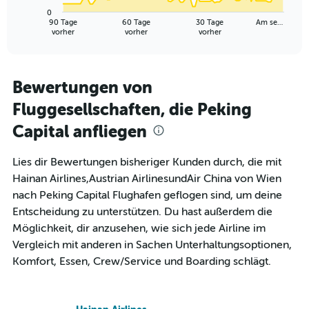
has
0
1
90 Tage
60 Tage
30 Tage
Am se…
X
End
vorher
vorher
vorher
of
axis
interactive
displaying
chart
categories.
Range:
Bewertungen von
91
Fluggesellschaften, die Peking
categories.
The
Capital anfliegen
chart
has
1
Lies dir Bewertungen bisheriger Kunden durch, die mit
Y
Hainan Airlines,Austrian AirlinesundAir China von Wien
axis
nach Peking Capital Flughafen geflogen sind, um deine
displaying
Entscheidung zu unterstützen. Du hast außerdem die
values.
Range:
Möglichkeit, dir anzusehen, wie sich jede Airline im
0
Vergleich mit anderen in Sachen Unterhaltungsoptionen,
to
Komfort, Essen, Crew/Service und Boarding schlägt.
7500.