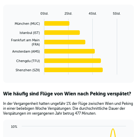
1
Y
axis
0Std.
2Std.
4Std.
5Std.
Bar
displaying
Chart
graphic.
chart
values.
München (MUC)
with
Range:
6
Istanbul (IST)
0
bars.
Frankfurt am Main
to
(FRA)
1200.
The
Amsterdam (AMS)
chart
has
Chengdu (TFU)
1
Shenzhen (SZX)
X
End
of
axis
interactive
displaying
chart
categories.
Wie häufig sind Flüge von Wien nach Peking verspätet?
Range:
6
In der Vergangenheit hatten ungefähr 1% der Flüge zwischen Wien und Peking
categories.
in einer beliebigen Woche Verspätungen. Die durchschnittliche Dauer der
The
Verspätungen im vergangenen Jahr betrug 477 Minuten.
chart
has
10%
1
Line
Chart
Y
graphic.