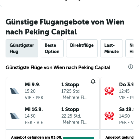
Günstige Flugangebote von Wien
nach Peking Capital
Günstigster
Beste
Direktflüge
Last-
Nur
Flug
Option
Minute
Hinf
Günstigste Flüge von Wien nach Peking Capital
Mi 9.9.
1 Stopp
Do 3.9.
15:20
17:25 Std.
12:45
-
Mehrere Fluglinien
-
VIE
PEK
VIE
PEK
Mi 16.9.
1 Stopp
Sa 19.9.
14:30
22:25 Std.
14:30
-
Mehrere Fluglinien
-
PEK
VIE
PEK
VIE
Angebot gefunden am 03.08.
Angebot gefunden 