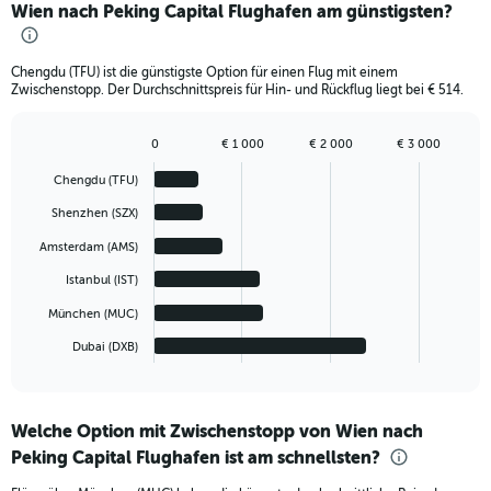
Wien nach Peking Capital Flughafen am günstigsten?
Chengdu (TFU) ist die günstigste Option für einen Flug mit einem
Zwischenstopp. Der Durchschnittspreis für Hin- und Rückflug liegt bei € 514.
0
€ 1 000
€ 2 000
€ 3 000
Bar
Chart
graphic.
chart
Chengdu (TFU)
with
6
Shenzhen (SZX)
bars.
Amsterdam (AMS)
The
Istanbul (IST)
chart
has
München (MUC)
1
Dubai (DXB)
X
End
of
axis
interactive
displaying
chart
categories.
Welche Option mit Zwischenstopp von Wien nach
Range:
Peking Capital Flughafen ist am schnellsten?
6
categories.