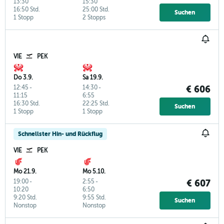
13:30
15:30
16:50 Std.
25:00 Std.
Suchen
1 Stopp
2 Stopps
VIE
PEK
Do 3.9.
Sa 19.9.
12:45
-
14:30
-
€ 606
11:15
6:55
16:30 Std.
22:25 Std.
Suchen
1 Stopp
1 Stopp
Schnellster Hin- und Rückflug
VIE
PEK
Mo 21.9.
Mo 5.10.
19:00
-
2:55
-
€ 607
10:20
6:50
9:20 Std.
9:55 Std.
Suchen
Nonstop
Nonstop