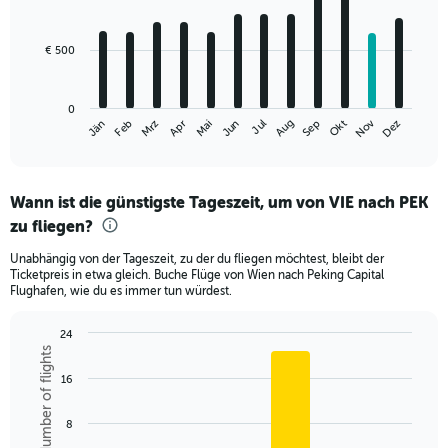
12
bars.
€ 500
The
chart
has
0
1
Nov
Mrz
Jun
Sep
Dez
Jän
Apr
Jul
Okt
Feb
Mai
Aug
X
End
of
axis
interactive
displaying
chart
categories.
Wann ist die günstigste Tageszeit, um von VIE nach PEK
Range:
zu fliegen?
12
categories.
Unabhängig von der Tageszeit, zu der du fliegen möchtest, bleibt der
The
Ticketpreis in etwa gleich. Buche Flüge von Wien nach Peking Capital
chart
Flughafen, wie du es immer tun würdest.
has
1
24
Y
Number of flights
Bar
Chart
axis
graphic.
chart
displaying
16
with
values.
6
Range:
bars.
8
0