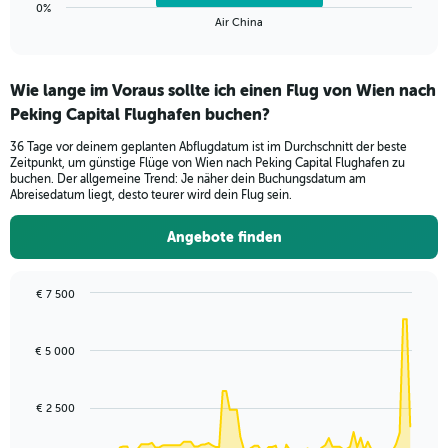
1
0%
X
End
Air China
of
axis
interactive
displaying
chart
categories.
Wie lange im Voraus sollte ich einen Flug von Wien nach
Range:
Peking Capital Flughafen buchen?
1
categories.
36 Tage vor deinem geplanten Abflugdatum ist im Durchschnitt der beste
The
Zeitpunkt, um günstige Flüge von Wien nach Peking Capital Flughafen zu
chart
buchen. Der allgemeine Trend: Je näher dein Buchungsdatum am
has
Abreisedatum liegt, desto teurer wird dein Flug sein.
1
Y
Angebote finden
axis
displaying
values.
€ 7 500
Range:
Chart
Chart
0
graphic.
with
to
91
€ 5 000
data
1.5.
points.
€ 2 500
The
chart