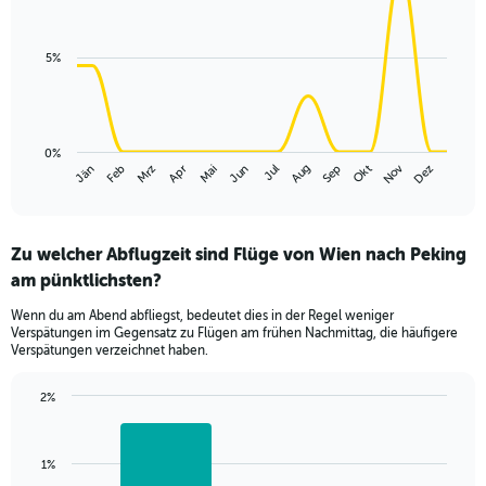
chart
axis
with
14
displaying
data
values.
5%
points.
Range:
0
The
to
chart
300.
has
0%
Nov
Jän
Apr
Jul
Okt
Mrz
Jun
Sep
Dez
Feb
Mai
Aug
1
End
of
X
interactive
axis
chart
displaying
Zu welcher Abflugzeit sind Flüge von Wien nach Peking
categories.
Range:
am pünktlichsten?
14
Wenn du am Abend abfliegst, bedeutet dies in der Regel weniger
categories.
Verspätungen im Gegensatz zu Flügen am frühen Nachmittag, die häufigere
The
Verspätungen verzeichnet haben.
chart
has
2%
1
Bar
Chart
Y
graphic.
chart
axis
with
displaying
1%
2
values.