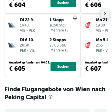
Suchen
€ 604
€ 606
Di 22.9.
1 Stopp
Mo 21.9.
14:40
16:50 Std.
19:00
-
Mehrere Fluglinien
-
VIE
PEK
VIE
PEK
Di 6.10.
2 Stopps
Mo 5.10.
20:30
25:00 Std.
2:55
-
Mehrere Fluglinien
-
PEK
VIE
PEK
VIE
Angebot gefunden am 04.08.
Angebot gefunden 
Suchen
€ 605
€ 607
Finde Flugangebote von Wien nach
Peking Capital