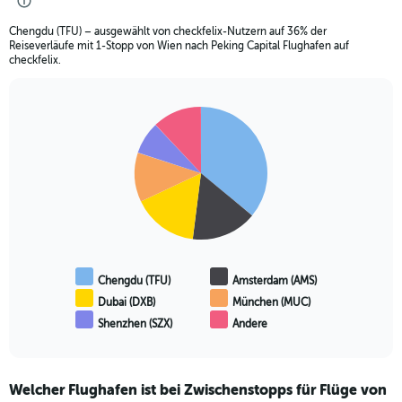
Chengdu (TFU) – ausgewählt von checkfelix-Nutzern auf 36% der
Reiseverläufe mit 1-Stopp von Wien nach Peking Capital Flughafen auf
checkfelix.
Pie
Chart
graphic.
chart
with
6
slices.
Chengdu (TFU)
Amsterdam (AMS)
Dubai (DXB)
München (MUC)
Shenzhen (SZX)
Andere
End
of
interactive
chart
Welcher Flughafen ist bei Zwischenstopps für Flüge von