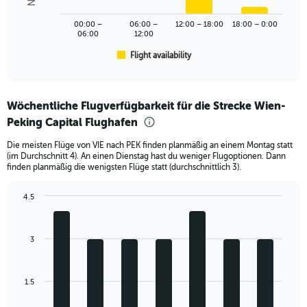
to
The
1500.
chart
00:00 –
06:00 –
12:00 – 18:00
18:00 – 0:00
has
06:00
12:00
1
Flight availability
X
End
of
axis
interactive
displaying
chart
categories.
Wöchentliche Flugverfügbarkeit für die Strecke Wien-
Range:
Peking Capital Flughafen
6
categories.
Die meisten Flüge von VIE nach PEK finden planmäßig an einem Montag statt
The
(im Durchschnitt 4). An einen Dienstag hast du weniger Flugoptionen. Dann
chart
finden planmäßig die wenigsten Flüge statt (durchschnittlich 3).
has
1
4.5
Y
Bar
Chart
axis
graphic.
chart
displaying
with
Number
3
7
of
bars.
flights.
Range:
The
1.5
0
chart
to
has