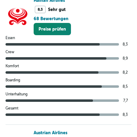
Hainan Airlines
Sehr gut
8,3
68 Bewertungen
Preise prüfen
Essen
8,3
Crew
8,9
Komfort
8,2
Boarding
8,5
Unterhaltung
7,7
Gesamt
8,3
Austrian Airlines