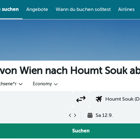
e suchen
Angebote
Wann du buchen solltest
Airlines
e von Wien nach Houmt Souk a
chsene*r
Economy
Sa 12.9.
Suchen