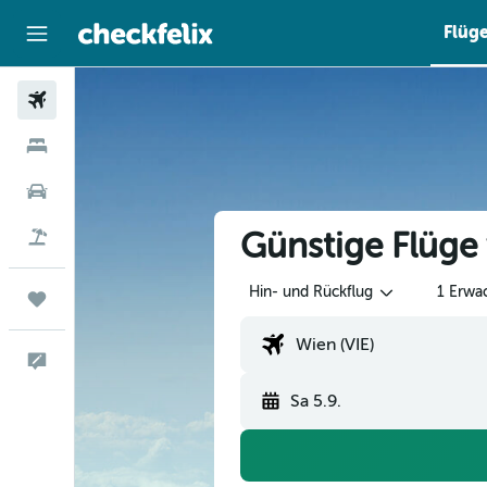
Flüg
Flüge
Hotels
Mietwagen
Günstige Flüg
Flug+Hotel
Hin- und Rückflug
1 Erwa
Trips
Feedback
Sa 5.9.