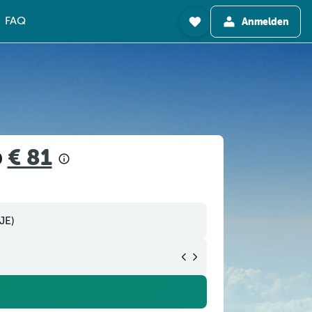
FAQ
Anmelden
b
€ 81