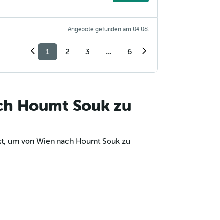
Angebote gefunden am 04.08.
1
2
3
...
6
ach Houmt Souk zu
nkt, um von Wien nach Houmt Souk zu