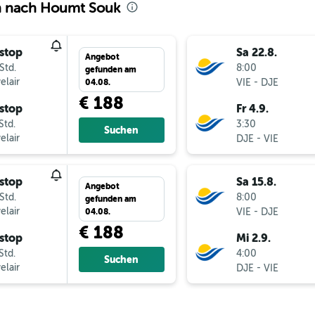
n nach Houmt Souk
stop
Sa 22.8.
Angebot
Std.
8:00
gefunden am
elair
-
VIE
DJE
04.08.
€ 188
stop
Fr 4.9.
Std.
3:30
Suchen
elair
-
DJE
VIE
stop
Sa 15.8.
Angebot
Std.
8:00
gefunden am
elair
-
VIE
DJE
04.08.
€ 188
stop
Mi 2.9.
Std.
4:00
Suchen
elair
-
DJE
VIE