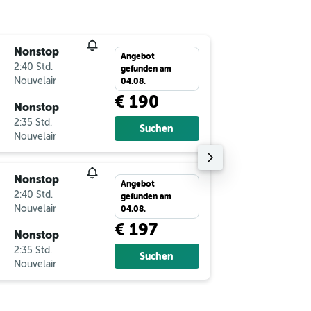
Nonstop
Sa 5.9.
Angebot
2:40 Std.
18:40
gefunden am
Nouvelair
-
VIE
DJ
04.08.
€ 190
Nonstop
Sa 19.9.
2:35 Std.
8:05
Suchen
Nouvelair
-
DJE
VI
Nonstop
Sa 12.9.
Angebot
2:40 Std.
20:05
gefunden am
Nouvelair
-
VIE
DJ
04.08.
€ 197
Nonstop
Sa 19.9.
2:35 Std.
8:05
Suchen
Nouvelair
-
DJE
VI