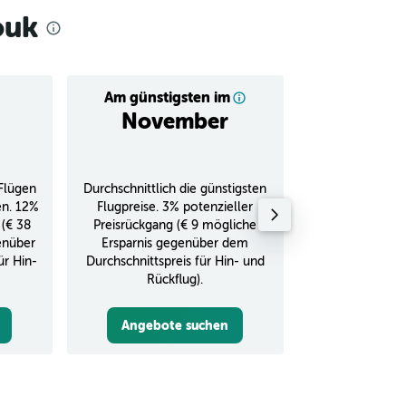
ouk
Am günstigsten im
Durchschnitt
November
€ 
Flügen
Durchschnittlich die günstigsten
Durchschnitt
en. 12%
Flugpreise. 3% potenzieller
Rückflug in
 (€ 38
Preisrückgang (€ 9 mögliche
enüber
Ersparnis gegenüber dem
ür Hin-
Durchschnittspreis für Hin- und
Rückflug).
Angebote suchen
Angebot