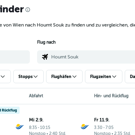
finder
ge von Wien nach Houmt Souk zu finden und zu vergleichen, die
Flug nach
Stopps
Flughäfen
Flugzeiten
Da
Abfahrt
Hin- und Rückflug
d Rückflug
Mi 2.9.
Fr 11.9.
8:35
-
10:15
3:30
-
7:05
Nonstop
2:40 Std.
Nonstop
2:35 Std.