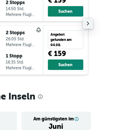
€ 159
2 Stopps
Do 17.1
14:50 Std.
9:05
Suchen
Mehrere Fluglinien
-
ACE
VI
2 Stopps
Mo 5.10
Angebot
26:05 Std.
18:35
gefunden am
Mehrere Fluglinien
-
VIE
AC
04.08.
€ 159
1 Stopp
Di 13.10
16:35 Std.
7:10
Suchen
Mehrere Fluglinien
-
ACE
VI
e Inseln
Am günstigsten im
Durchschnitt
Juni
€ 