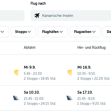
Flug nach
Stopps
Flughäfen
Flugzeiten
Da
Abfahrt
Hin- und Rückflug
Mi 9.9.
Mi 16.9.
5:45
-
23:30
10:35
-
9:55
2 Stopps
18:45 Std.
2 Stopps
22:20 Std.
Sa 10.10.
Sa 17.10.
21:45
-
21:00
21:45
-
8:10
2 Stopps
24:15 Std.
1 Stopp
9:25 Std.