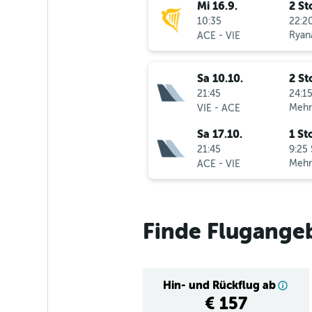
Mi 16.9.
2 St
10:35
22:20
-
Ryana
ACE
VIE
Sa 10.10.
2 St
21:45
24:15
-
Mehr
VIE
ACE
Sa 17.10.
1 St
21:45
9:25 
-
Mehr
ACE
VIE
Finde Flugange
Hin- und Rückflug ab
€ 157