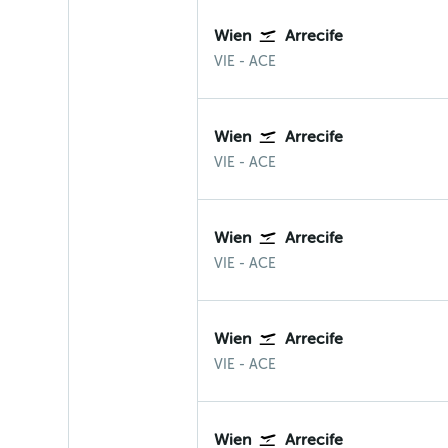
Wien
Arrecife
Wien-Schwechat
Arrecife Lanzarote
VIE
-
ACE
Wien
Arrecife
Wien-Schwechat
Arrecife Lanzarote
VIE
-
ACE
Wien
Arrecife
Wien-Schwechat
Arrecife Lanzarote
VIE
-
ACE
Wien
Arrecife
Wien-Schwechat
Arrecife Lanzarote
VIE
-
ACE
Wien
Arrecife