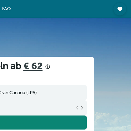
FAQ
eln ab
€ 62