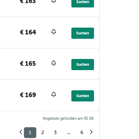
€ 163
Suchen
€ 164
Suchen
€ 165
Suchen
€ 169
Suchen
Angebote gefunden am 05.08.
1
2
3
...
6