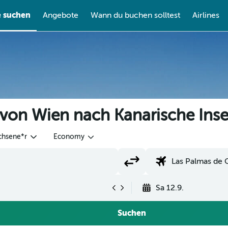
e suchen
Angebote
Wann du buchen solltest
Airlines
 von Wien nach Kanarische Ins
chsene*r
Economy
Sa 12.9.
Suchen