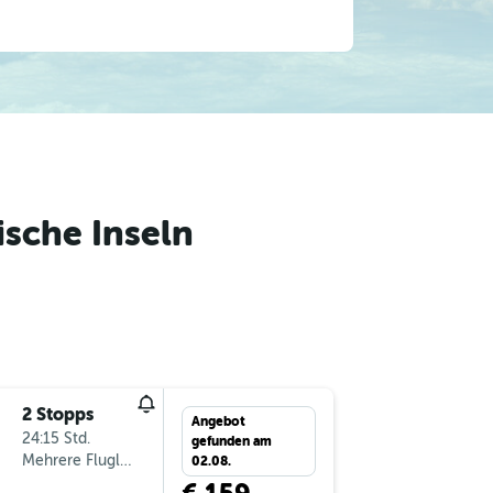
sche Inseln
2 Stopps
Do 3.9.
Angebot
24:15 Std.
6:40
gefunden am
Mehrere Fluglinien
-
VIE
AC
02.08.