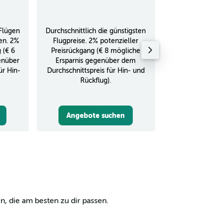
Flügen
Durchschnittlich die günstigsten
Durchschnitt
en. 2%
Flugpreise. 2% potenzieller
Rückflug in
 (€ 6
Preisrückgang (€ 8 mögliche
enüber
Ersparnis gegenüber dem
ür Hin-
Durchschnittspreis für Hin- und
Rückflug).
Angebote suchen
Angebot
, die am besten zu dir passen.