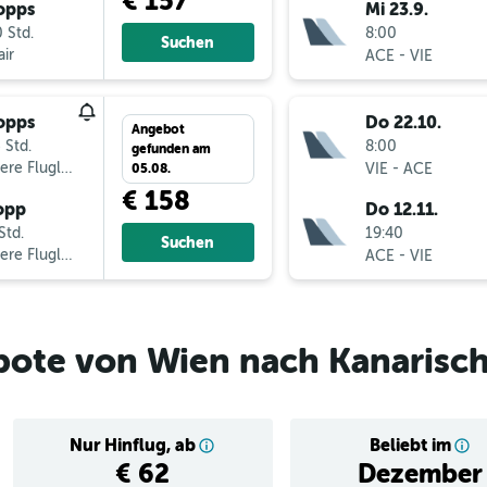
€ 157
opps
Mi 23.9.
 Std.
8:00
Suchen
ir
-
ACE
VIE
opps
Do 22.10.
Angebot
 Std.
8:00
gefunden am
ere Fluglinien
-
VIE
ACE
05.08.
€ 158
opp
Do 12.11.
Std.
19:40
Suchen
ere Fluglinien
-
ACE
VIE
bote von Wien nach Kanarisch
Nur Hinflug, ab
Beliebt im
€ 62
Dezember