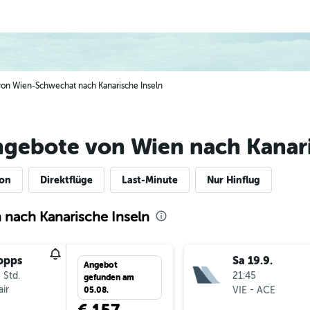
 von Wien-Schwechat nach Kanarische Inseln
ngebote von Wien nach Kanari
ion
Direktflüge
Last-Minute
Nur Hinflug
 nach Kanarische Inseln
opps
Sa 19.9.
Angebot
 Std.
21:45
gefunden am
ir
-
VIE
ACE
05.08.