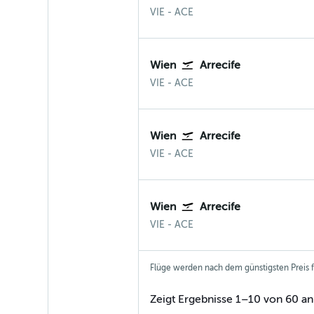
Wien-Schwechat
Arrecife Lanzarote
VIE
-
ACE
Wien
Arrecife
Wien-Schwechat
Arrecife Lanzarote
VIE
-
ACE
Wien
Arrecife
Wien-Schwechat
Arrecife Lanzarote
VIE
-
ACE
Wien
Arrecife
Wien-Schwechat
Arrecife Lanzarote
VIE
-
ACE
Flüge werden nach dem günstigsten Preis fü
Zeigt Ergebnisse 1–10 von 60 an