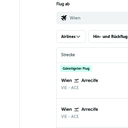
Flug ab
Airlines
Hin- und Rückflug
Strecke
Günstigster Flug
Wien
Arrecife
Wien-Schwechat
Arrecife Lanzarote
VIE
-
ACE
Wien
Arrecife
Wien-Schwechat
Arrecife Lanzarote
VIE
-
ACE