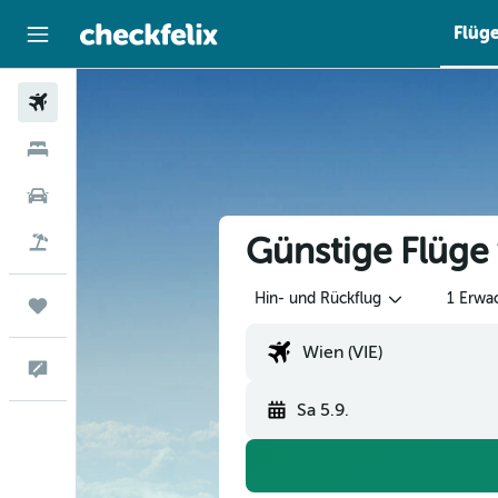
Flüg
Flüge
Hotels
Mietwagen
Günstige Flüge
Flug+Hotel
Hin- und Rückflug
1 Erwa
Trips
Feedback
Sa 5.9.