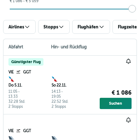
€ 1 086 - € 5 059
Airlines
Stopps
Flughäfen
Flugzeiten
Abfahrt
Hin- und Rückflug
Günstigster Flug
VIE
GGT
Do 5.11.
So 22.11.
11:05
-
14:13
-
€ 1 086
13:33
19:05
32:28 Std.
22:52 Std.
Suchen
2 Stopps
2 Stopps
VIE
GGT