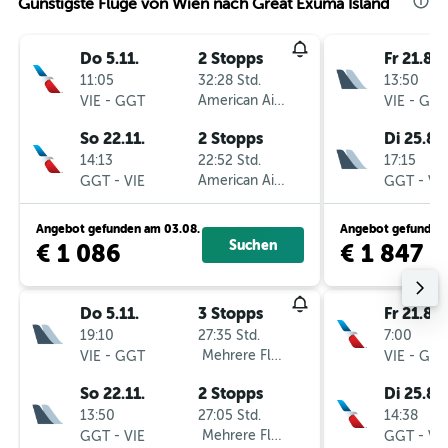
Günstigste Flüge von Wien nach Great Exuma Island
Do 5.11.
2 Stopps
Fr 21.8.
11:05
32:28 Std.
13:50
-
American Airlines
-
VIE
GGT
VIE
GG
So 22.11.
2 Stopps
Di 25.8.
14:13
22:52 Std.
17:15
-
American Airlines
-
GGT
VIE
GGT
VI
Angebot gefunden am 03.08.
Angebot gefunden 
Suchen
€ 1 086
€ 1 847
Do 5.11.
3 Stopps
Fr 21.8.
19:10
27:35 Std.
7:00
-
Mehrere Fluglinien
-
VIE
GGT
VIE
GG
So 22.11.
2 Stopps
Di 25.8.
13:50
27:05 Std.
14:38
-
Mehrere Fluglinien
-
GGT
VIE
GGT
VI