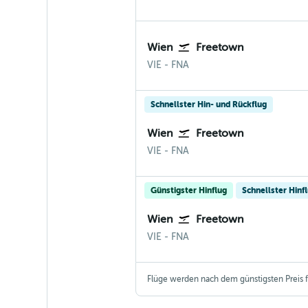
Wien
Freetown
Wien-Schwechat
Freetown Lungi Intl
VIE
-
FNA
Schnellster Hin- und Rückflug
Wien
Freetown
Wien-Schwechat
Freetown Lungi Intl
VIE
-
FNA
Günstigster Hinflug
Schnellster Hinf
Wien
Freetown
Wien-Schwechat
Freetown Lungi Intl
VIE
-
FNA
Flüge werden nach dem günstigsten Preis fü