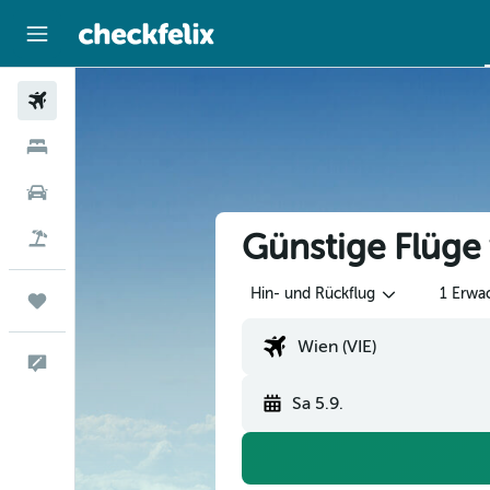
Flüge
Hotels
Mietwagen
Günstige Flüge
Flug+Hotel
Hin- und Rückflug
1 Erwa
Trips
Feedback
Sa 5.9.