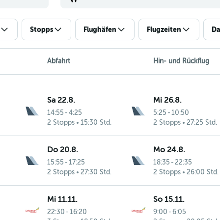
Stopps
Flughäfen
Flugzeiten
Da
Abfahrt
Hin- und Rückflug
Sa 22.8.
Mi 26.8.
14:55
-
4:25
5:25
-
10:50
2 Stopps
15:30 Std.
2 Stopps
27:25 Std.
Do 20.8.
Mo 24.8.
15:55
-
17:25
18:35
-
22:35
2 Stopps
27:30 Std.
2 Stopps
26:00 Std.
Mi 11.11.
So 15.11.
22:30
-
16:20
9:00
-
6:05