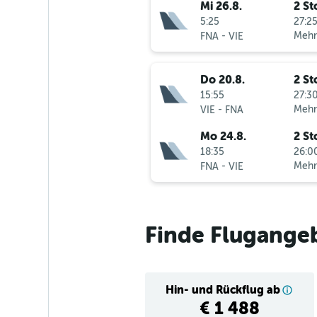
Mi 26.8.
2 St
5:25
27:25
-
Mehr
FNA
VIE
Do 20.8.
2 St
15:55
27:30
-
Mehr
VIE
FNA
Mo 24.8.
2 St
18:35
26:00
-
Mehr
FNA
VIE
Finde Flugange
Hin- und Rückflug ab
€ 1 488