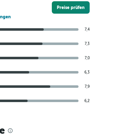
Preise prüfen
ungen
7,4
7,3
7,0
6,3
7,9
6,2
e