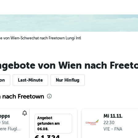
üge von Wien-Schwechat nach Freetown Lungi Intl
ngebote von Wien nach Free
ion
Last-Minute
Nur Hinflug
n nach Freetown
opps
Mi 11.11.
Angebot
 Std.
22:30
gefunden am
ere Fluglinien
-
VIE
FNA
06.08.