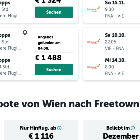
€ 1 324
opps
So 15.11.
 Std.
9:00
Suchen
ere Fluglinien
-
FNA
VIE
opps
Sa 10.10.
Angebot
 Std.
22:05
gefunden am
ere Fluglinien
-
VIE
FNA
04.08.
€ 1 488
opps
Mi 14.10.
 Std.
8:00
Suchen
ere Fluglinien
-
FNA
VIE
bote von Wien nach Freetown
Nur Hinflug, ab
Beliebt im
€ 1 116
Dezember