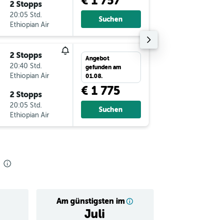
€ 1 757
2 Stopps
Mo 24.8
20:05 Std.
18:35
Suchen
Ethiopian Air
-
FNA
VI
2 Stopps
Angebot
20:40 Std.
gefunden am
Ethiopian Air
01.08.
€ 1 775
2 Stopps
20:05 Std.
Suchen
Ethiopian Air
Am günstigsten im
Juli