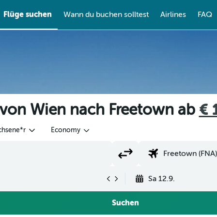
Flüge suchen
Wann du buchen solltest
Airlines
FAQ
 von Wien nach Freetown ab
€ 
chsene*r
Economy
Sa 12.9.
Suchen