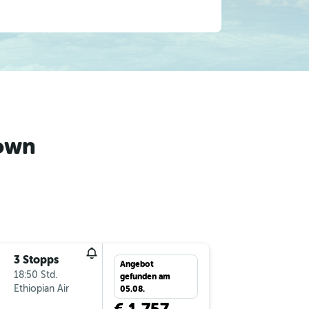
town
3 Stopps
Do 20.8
Angebot
18:50 Std.
9:25
gefunden am
Ethiopian Air
-
VIE
FN
05.08.