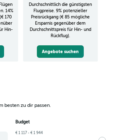
Flügen
Durchschnittlich die günstigsten
en. 14%
Flugpreise. 9% potenzieller
 (€ 170
Preisrückgang (€ 85 mögliche
enüber
Ersparnis gegenüber dem
ür Hin-
Durchschnittspreis für Hin- und
Rückflug).
Angebote suchen
m besten zu dir passen.
Budget
€ 1 117 - € 1 944