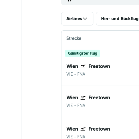
Airlines
Hin- und Rückflug
Strecke
Günstigster Flug
Wien
Freetown
Wien-Schwechat
Freetown Lungi Intl
VIE
-
FNA
Wien
Freetown
Wien-Schwechat
Freetown Lungi Intl
VIE
-
FNA
Wien
Freetown
Wien-Schwechat
Freetown Lungi Intl
VIE
-
FNA