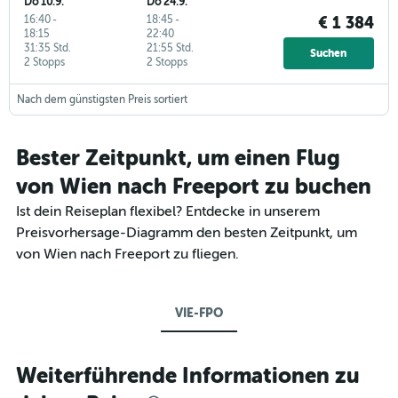
Do 10.9.
Do 24.9.
16:40
-
18:45
-
€ 1 384
18:15
22:40
31:35 Std.
21:55 Std.
Suchen
2 Stopps
2 Stopps
Nach dem günstigsten Preis sortiert
Bester Zeitpunkt, um einen Flug
von Wien nach Freeport zu buchen
Ist dein Reiseplan flexibel? Entdecke in unserem
Preisvorhersage-Diagramm den besten Zeitpunkt, um
von Wien nach Freeport zu fliegen.
VIE-FPO
Weiterführende Informationen zu