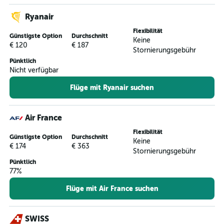
Ryanair
Flexibilität
Günstigste Option
Durchschnitt
Keine
€ 120
€ 187
Stornierungsgebühr
Pünktlich
Nicht verfügbar
Flüge mit Ryanair suchen
Air France
Flexibilität
Günstigste Option
Durchschnitt
Keine
€ 174
€ 363
Stornierungsgebühr
Pünktlich
77%
Flüge mit Air France suchen
SWISS