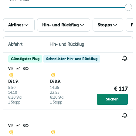
Airlines
Hin- und Rückflug
Stopps
Fl
Abfahrt
Hin- und Rückflug
Günstigster Flug
Schnellster Hin- und Rückflug
VIE
BIQ
Di 1.9.
Di 8.9.
5:50
-
14:35
-
€ 117
14:10
22:55
8:20 Std.
8:20 Std.
Suchen
1 Stopp
1 Stopp
VIE
BIQ