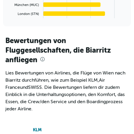
has
München (MUC)
1
London (STN)
X
End
of
axis
interactive
displaying
chart
categories.
Range:
Bewertungen von
6
Fluggesellschaften, die Biarritz
categories.
The
anfliegen
chart
has
1
Lies Bewertungen von Airlines, die Flüge von Wien nach
Y
Biarritz durchführen, wie zum Beispiel KLM,Air
axis
FranceundSWISS. Die Bewertungen liefern dir zudem
displaying
Einblick in die Unterhaltungsoptionen, den Komfort, das
values.
Range:
Essen, die Crew/den Service und den Boardingprozess
0
jeder Airline.
to
240.
KLM