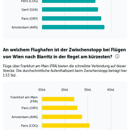
Range:
Paris (CDG)
0
The
Genf (GVA)
to
chart
300.
has
Paris (ORY)
1
Amsterdam (AMS)
X
End
of
axis
interactive
displaying
chart
categories.
An welchem Flughafen ist der Zwischenstopp bei Flügen
Range:
von Wien nach Biarritz in der Regel am kürzesten?
6
categories.
Flüge über Frankfurt am Main (FRA) bieten die schnellste Verbindung auf dieser
The
Strecke. Die durchschnittliche Aufenthaltszeit beim Zwischenstopp beträgt hier
chart
1:53 Std..
has
1
Y
0Std.
2Std.
3Std.
4Std.
Bar
Chart
axis
Frankfurt am Main
graphic.
chart
displaying
(FRA)
with
values.
6
Paris (ORY)
Range:
bars.
0
Amsterdam (AMS)
to
The
Paris (CDG)
450.
chart