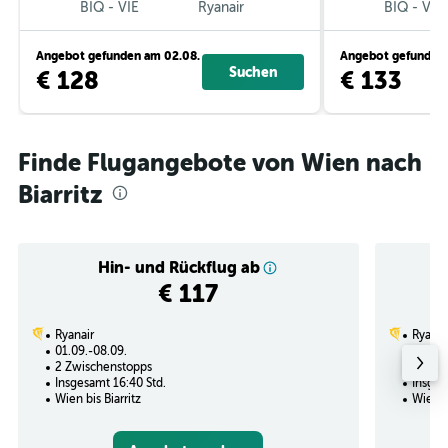
BIQ
-
VIE
Ryanair
BIQ
-
VIE
Angebot gefunden am 02.08.
Angebot gefunden 
Suchen
€ 128
€ 133
Finde Flugangebote von Wien nach
Biarritz
Hin- und Rückflug ab
€ 117
Ryanair
Ryanai
01.09.-08.09.
29.09.
2 Zwischenstopps
1 Zwi
Insgesamt 16:40 Std.
Insges
Wien bis Biarritz
Wien bi