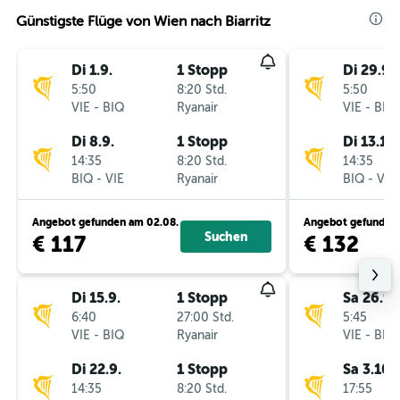
Günstigste Flüge von Wien nach Biarritz
Di 1.9.
1 Stopp
Di 29.9.
5:50
8:20 Std.
5:50
VIE
-
BIQ
Ryanair
VIE
-
BIQ
Di 8.9.
1 Stopp
Di 13.10.
14:35
8:20 Std.
14:35
BIQ
-
VIE
Ryanair
BIQ
-
VIE
Angebot gefunden am 02.08.
Angebot gefunden 
Suchen
€ 117
€ 132
Di 15.9.
1 Stopp
Sa 26.9.
6:40
27:00 Std.
5:45
VIE
-
BIQ
Ryanair
VIE
-
BIQ
Di 22.9.
1 Stopp
Sa 3.10.
14:35
8:20 Std.
17:55