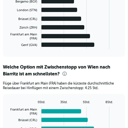
chart
Bergamo (BGY)
with
6
London (STN)
bars.
Brüssel (CRL)
The
Zürich (ZRH)
chart
Frankfurt am Main
has
(FRA)
1
Genf (GVA)
X
End
of
axis
interactive
displaying
chart
categories.
Welche Option mit Zwischenstopp von Wien nach
Range:
Biarritz ist am schnellsten?
6
categories.
Flüge über Frankfurt am Main (FRA) haben die kürzeste durchschnittliche
The
Reisedauer bei Hinflügen mit einem Zwischenstopp: 4:25 Std..
chart
has
1
0Std.
3Std.
5Std.
8Std.
Bar
Y
Chart
Frankfurt am Main
graphic.
chart
axis
(FRA)
with
displaying
6
Brüssel (CRL)
values.
bars.