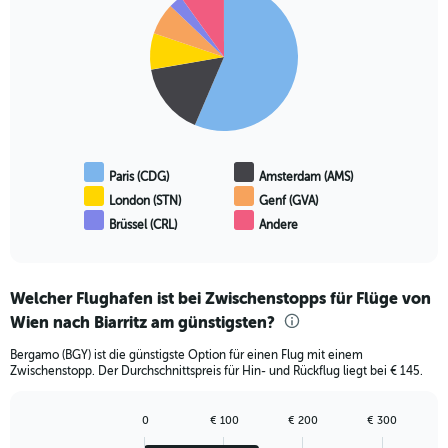
graphic.
chart
with
6
slices.
Paris (CDG)
Amsterdam (AMS)
London (STN)
Genf (GVA)
Brüssel (CRL)
Andere
End
of
interactive
chart
Welcher Flughafen ist bei Zwischenstopps für Flüge von
Wien nach Biarritz am günstigsten?
Bergamo (BGY) ist die günstigste Option für einen Flug mit einem
Zwischenstopp. Der Durchschnittspreis für Hin- und Rückflug liegt bei € 145.
0
€ 100
€ 200
€ 300
Bar
Chart
graphic.