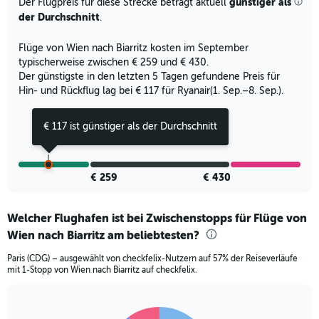
günstiger als
Der Flugpreis für diese Strecke beträgt aktuell
der Durchschnitt
.
Flüge von Wien nach Biarritz kosten im September
typischerweise zwischen € 259 und € 430.
Der günstigste in den letzten 5 Tagen gefundene Preis für
Hin- und Rückflug lag bei € 117 für Ryanair(1. Sep.–8. Sep.).
€ 117 ist günstiger als der Durchschnitt
€ 259
€ 430
Welcher Flughafen ist bei Zwischenstopps für Flüge von
Wien nach Biarritz am beliebtesten?
Paris (CDG) – ausgewählt von checkfelix-Nutzern auf 57% der Reiseverläufe
mit 1-Stopp von Wien nach Biarritz auf checkfelix.
Pie
Chart