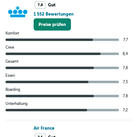
Gut
7,8
1 552 Bewertungen
Preise prüfen
Komfort
7,7
Crew
8,4
Gesamt
7,8
Essen
7,3
Boarding
7,8
Unterhaltung
7,2
Air France