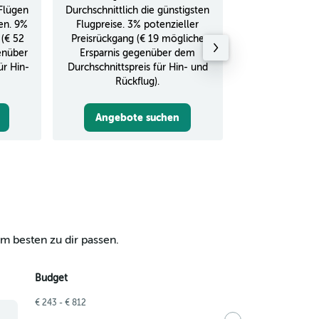
Flügen
Durchschnittlich die günstigsten
Durchschnitt
en. 9%
Flugpreise. 3% potenzieller
Rückflug in
 (€ 52
Preisrückgang (€ 19 mögliche
enüber
Ersparnis gegenüber dem
ür Hin-
Durchschnittspreis für Hin- und
Rückflug).
Angebote suchen
Angebot
m besten zu dir passen.
Budget
€ 243 - € 812