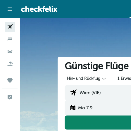
Flüge
Hotels
Mietwagen
Günstige Flüge
Flug+Hotel
Hin- und Rückflug
1 Erwa
Trips
Feedback
Mo 7.9.