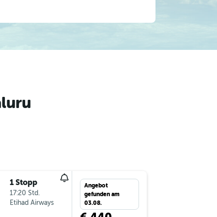
luru
1 Stopp
Do 27.8
Angebot
17:20 Std.
17:55
gefunden am
Etihad Airways
VIE
-
BL
03.08.