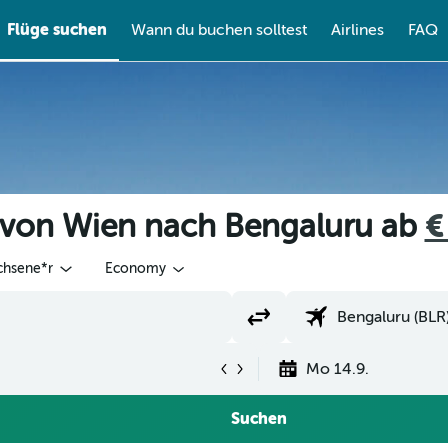
Flüge suchen
Wann du buchen solltest
Airlines
FAQ
 von Wien nach Bengaluru ab
€
chsene*r
Economy
Mo 14.9.
Suchen