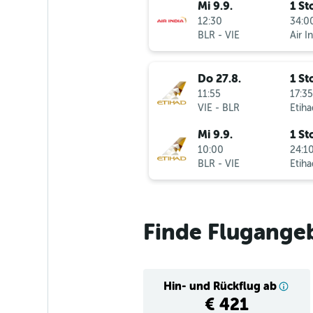
Mi 9.9.
1 St
12:30
34:00
BLR
-
VIE
Air I
Do 27.8.
1 St
11:55
17:35
VIE
-
BLR
Etiha
Mi 9.9.
1 St
10:00
24:10
BLR
-
VIE
Etiha
Finde Flugange
Hin- und Rückflug ab
€ 421