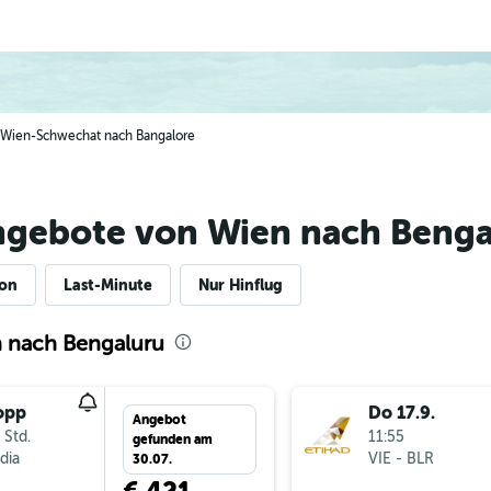
n Wien-Schwechat nach Bangalore
ngebote von Wien nach Benga
ion
Last-Minute
Nur Hinflug
n nach Bengaluru
opp
Do 17.9.
Angebot
 Std.
11:55
gefunden am
ndia
VIE
-
BLR
30.07.