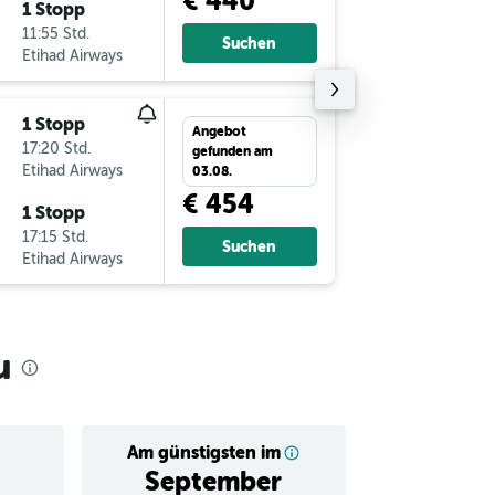
€ 440
1 Stopp
Mi 9.9.
11:55 Std.
17:35
Suchen
Etihad Airways
BLR
-
VI
1 Stopp
Sa 29.8.
Angebot
17:20 Std.
20:30
gefunden am
Etihad Airways
VIE
-
BL
03.08.
€ 454
1 Stopp
Sa 5.9.
17:15 Std.
17:35
Suchen
Etihad Airways
BLR
-
VI
u
Am günstigsten im
Durchschnitt
September
€ 