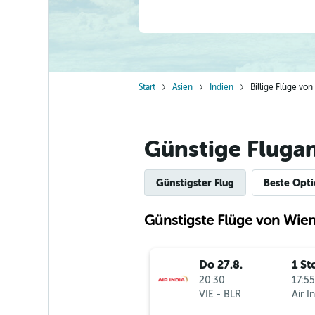
Start
Asien
Indien
Billige Flüge vo
Günstige Fluga
Günstigster Flug
Beste Opt
Günstigste Flüge von Wie
Do 27.8.
1 St
20:30
17:55
VIE
-
BLR
Air I