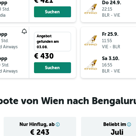
€ 421
opp
Do 24.9.
 Std.
22:15
Suchen
ndia
BLR
-
VIE
opp
Fr 25.9.
Angebot
 Std.
11:55
gefunden am
d Airways
VIE
-
BLR
03.08.
€ 430
opp
Sa 3.10.
 Std.
16:55
Suchen
d Airways
BLR
-
VIE
bote von Wien nach Bengalur
Nur Hinflug, ab
Beliebt im
€ 243
Juli