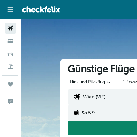
Flüge
Hotels
Mietwagen
Günstige Flüge
Flug+Hotel
Hin- und Rückflug
1 Erwa
Trips
Feedback
Sa 5.9.