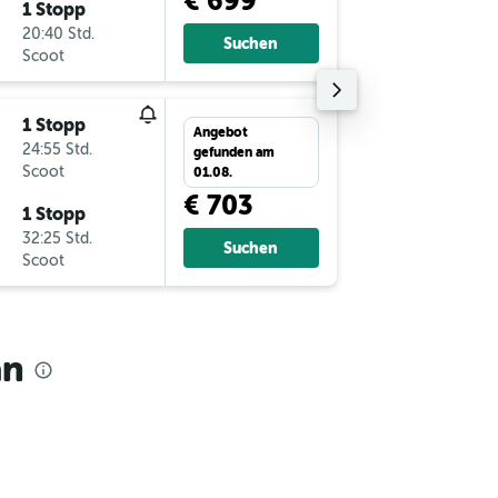
€ 699
1 Stopp
Mo 5.10
20:40 Std.
7:00
Suchen
Scoot
-
BPN
VI
1 Stopp
So 20.9
Angebot
24:55 Std.
10:25
gefunden am
Scoot
-
VIE
BP
01.08.
€ 703
1 Stopp
Mo 28.9
32:25 Std.
8:35
Suchen
Scoot
-
BPN
VI
an