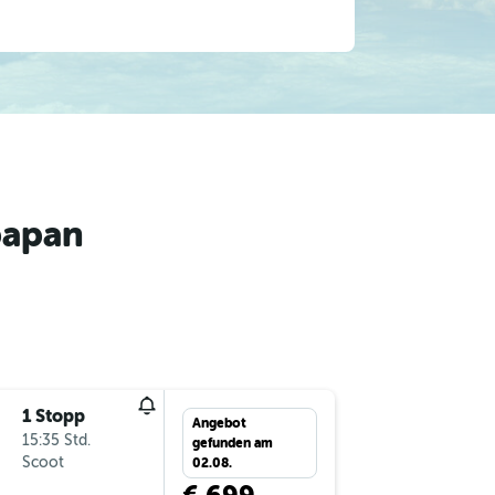
papan
1 Stopp
Sa 26.9.
Angebot
15:35 Std.
22:25
gefunden am
Scoot
-
VIE
BP
02.08.