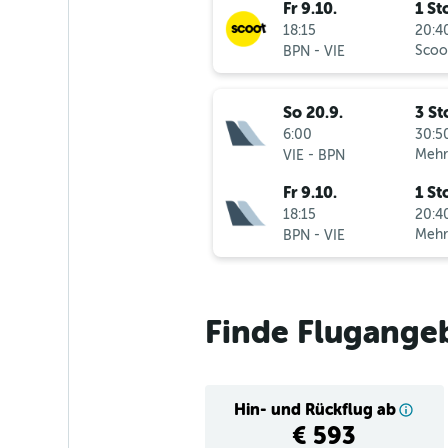
Fr 9.10.
1 St
18:15
20:40
-
Scoo
BPN
VIE
So 20.9.
3 St
6:00
30:50
-
Mehr
VIE
BPN
Fr 9.10.
1 St
18:15
20:40
-
Mehr
BPN
VIE
Finde Flugange
Hin- und Rückflug ab
€ 593