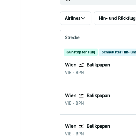
Airlines
Hin- und Rückflug
Strecke
Günstigster Flug
Schnellster Hin- un
Wien
Balikpapan
Wien-Schwechat
Balikpapan
VIE
-
BPN
Wien
Balikpapan
Wien-Schwechat
Balikpapan
VIE
-
BPN
Wien
Balikpapan
Wien-Schwechat
Balikpapan
VIE
-
BPN