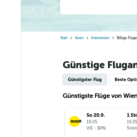
Start
Asien
Indonesien
Billige Flü
Günstige Fluga
Günstigster Flug
Beste Opt
Günstigste Flüge von Wien
So 20.9.
1 St
10:25
15:35
-
Scoo
VIE
BPN