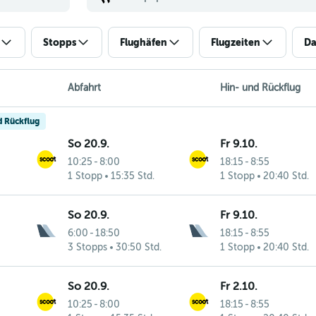
Stopps
Flughäfen
Flugzeiten
Da
Abfahrt
Hin- und Rückflug
d Rückflug
So 20.9.
Fr 9.10.
10:25
-
8:00
18:15
-
8:55
1 Stopp
15:35 Std.
1 Stopp
20:40 Std.
So 20.9.
Fr 9.10.
6:00
-
18:50
18:15
-
8:55
3 Stopps
30:50 Std.
1 Stopp
20:40 Std.
So 20.9.
Fr 2.10.
10:25
-
8:00
18:15
-
8:55