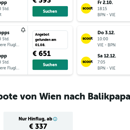
€ 593
opp
Fr 2.10.
 Std.
18:15
Suchen
t
-
BPN
VIE
opps
Do 3.12.
Angebot
 Std.
10:00
gefunden am
ere Fluglinien
-
VIE
BPN
01.08.
€ 651
opp
Sa 12.12.
 Std.
7:05
Suchen
ere Fluglinien
-
BPN
VIE
bote von Wien nach Balikpap
Nur Hinflug, ab
€ 337