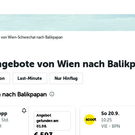
ge von Wien-Schwechat nach Balikpapan
ngebote von Wien nach Balik
ion
Last-Minute
Nur Hinflug
 nach Balikpapan
opp
So 20.9.
Angebot
 Std.
10:25
gefunden am
t
-
VIE
BPN
01.08.