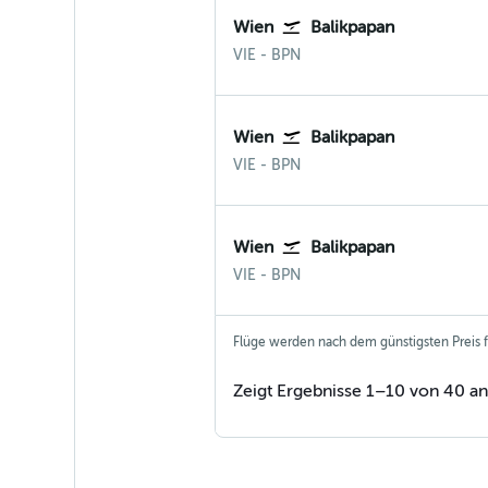
Wien
Balikpapan
Wien-Schwechat
Balikpapan
VIE
-
BPN
Wien
Balikpapan
Wien-Schwechat
Balikpapan
VIE
-
BPN
Wien
Balikpapan
Wien-Schwechat
Balikpapan
VIE
-
BPN
Flüge werden nach dem günstigsten Preis fü
Zeigt Ergebnisse 1–10 von 40 an