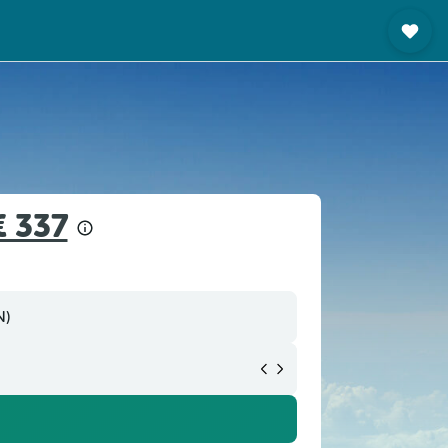
€ 337