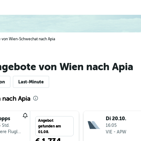
ge von Wien-Schwechat nach Apia
ngebote von Wien nach Apia
ion
Last-Minute
 nach Apia
opps
Di 20.10.
Angebot
 Std.
16:05
gefunden am
ere Fluglinien
-
VIE
APW
01.08.