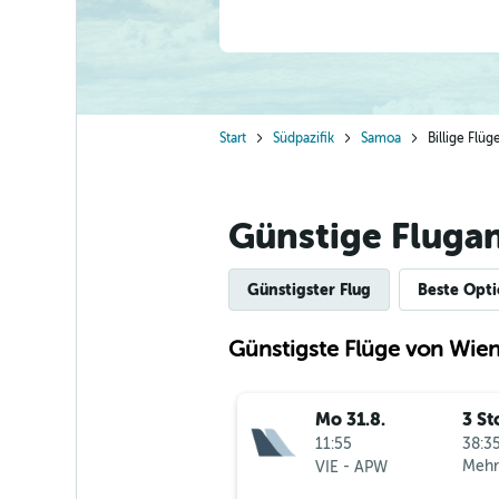
Start
Südpazifik
Samoa
Billige Flü
Günstige Fluga
Günstigster Flug
Beste Opt
Günstigste Flüge von Wien
Mo 31.8.
3 St
11:55
38:35
-
Mehr
VIE
APW