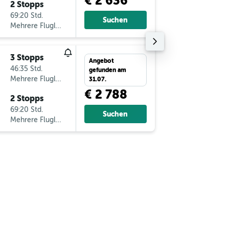
€ 2 636
2 Stopps
So 30.8
69:20 Std.
21:40
Suchen
Mehrere Fluglinien
-
APW
VI
3 Stopps
Di 20.10
Angebot
46:35 Std.
18:30
gefunden am
Mehrere Fluglinien
-
VIE
AP
31.07.
€ 2 788
2 Stopps
Sa 31.10
69:20 Std.
20:45
Suchen
Mehrere Fluglinien
-
APW
VI