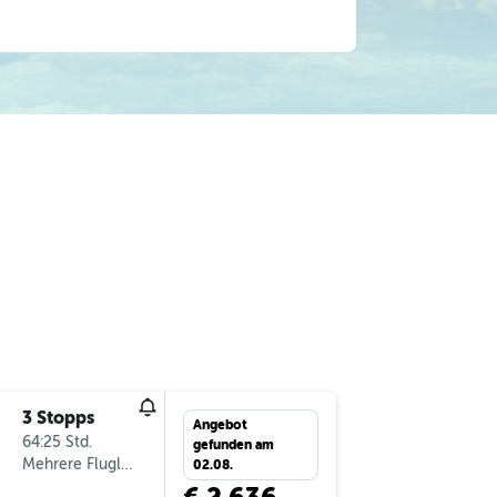
3 Stopps
Fr 7.8.
Angebot
64:25 Std.
13:15
gefunden am
Mehrere Fluglinien
-
VIE
AP
02.08.