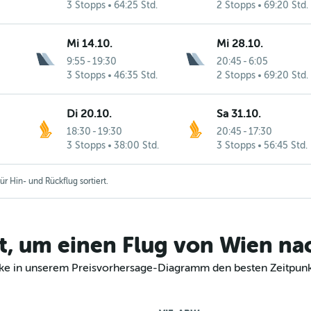
3 Stopps
64:25 Std.
2 Stopps
69:20 Std.
Mi 14.10.
Mi 28.10.
9:55
-
19:30
20:45
-
6:05
3 Stopps
46:35 Std.
2 Stopps
69:20 Std.
Di 20.10.
Sa 31.10.
18:30
-
19:30
20:45
-
17:30
3 Stopps
38:00 Std.
3 Stopps
56:45 Std.
r Hin- und Rückflug sortiert.
t, um einen Flug von Wien na
decke in unserem Preisvorhersage-Diagramm den besten Zeitpunk