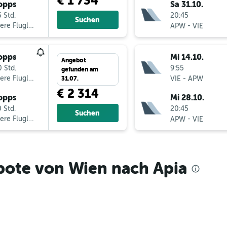
€ 1 734
opps
Sa 31.10.
 Std.
20:45
Suchen
ere Fluglinien
-
APW
VIE
opps
Mi 14.10.
Angebot
 Std.
9:55
gefunden am
ere Fluglinien
-
VIE
APW
31.07.
€ 2 314
opps
Mi 28.10.
 Std.
20:45
Suchen
ere Fluglinien
-
APW
VIE
bote von Wien nach Apia