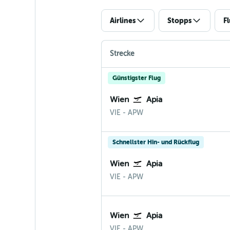
Airlines
Stopps
F
Strecke
Günstigster Flug
Wien
Apia
VIE
-
APW
Schnellster Hin- und Rückflug
Wien
Apia
VIE
-
APW
Wien
Apia
VIE
-
APW