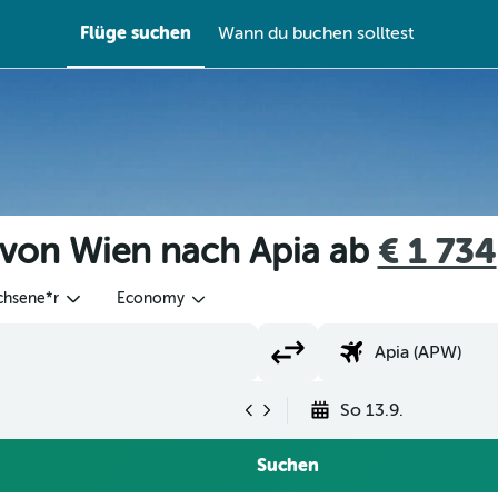
Flüge suchen
Wann du buchen solltest
 von Wien nach Apia ab
€ 1 734
chsene*r
Economy
So 13.9.
Suchen