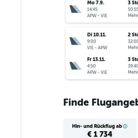
Mo 7.9.
3 St
14:45
50:55
-
Mehr
APW
VIE
Di 10.11.
2 St
9:00
32:00
-
Mehr
VIE
APW
Fr 13.11.
3 St
4:50
39:40
-
Mehr
APW
VIE
Finde Flugange
Hin- und Rückflug ab
€ 1 734