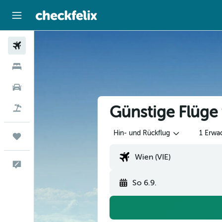
Flüge
Hotels
Mietwagen
Günstige Flüge
Flug+Hotel
Hin- und Rückflug
1 Erwa
Trips
Feedback
So 6.9.