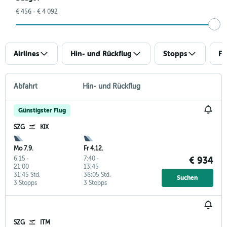
€ 456 - € 4 092
Airlines
Hin- und Rückflug
Stopps
Fl
Abfahrt
Hin- und Rückflug
Günstigster Flug
SZG
KIX
Mo 7.9.
Fr 4.12.
6:15
-
7:40
-
€ 934
21:00
13:45
31:45 Std.
38:05 Std.
Suchen
3 Stopps
3 Stopps
SZG
ITM