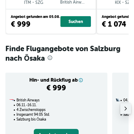
-
British Airways
-
ITM
SZG
KIX
SZG
Angebot gefunden am 05.08.
Angebot gefunden 
Suchen
€ 999
€ 1 074
Finde Flugangebote von Salzburg
nach Ōsaka
Hin- und Rückflug ab
€ 999
British Airways
04.12.
06.11.-16.11.
3 Zwi
4 Zwischenstopps
Insges
Insgesamt 94:05 Std.
Salzbu
Salzburg bis Ōsaka