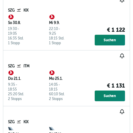
SZG
KIX
So 30.8.
Mi 9.9.
19:30
-
22:10
-
€ 1 122
19:05
9:25
16:35 Std.
18:15 Std.
Suchen
1 Stopp
1 Stopp
SZG
ITM
Do 21.1.
Mo 25.1.
9:35
-
14:05
-
€ 1 131
18:55
18:15
25:20 Std.
60:10 Std.
Suchen
2 Stopps
2 Stopps
SZG
KIX