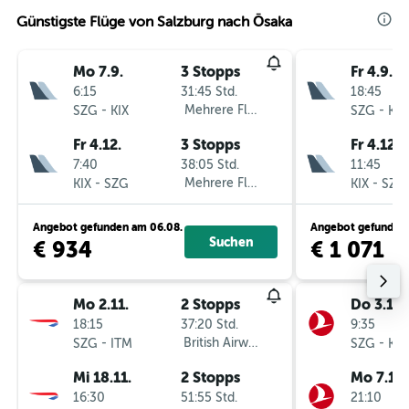
Günstigste Flüge von Salzburg nach Ōsaka
Mo 7.9.
3 Stopps
Fr 4.9.
6:15
31:45 Std.
18:45
-
Mehrere Fluglinien
-
SZG
KIX
SZG
KIX
Fr 4.12.
3 Stopps
Fr 4.12.
7:40
38:05 Std.
11:45
-
Mehrere Fluglinien
-
KIX
SZG
KIX
SZG
Angebot gefunden am 06.08.
Angebot gefunden 
Suchen
€ 934
€ 1 071
Mo 2.11.
2 Stopps
Do 3.12.
18:15
37:20 Std.
9:35
-
British Airways
-
SZG
ITM
SZG
KIX
Mi 18.11.
2 Stopps
Mo 7.12.
16:30
51:55 Std.
21:10