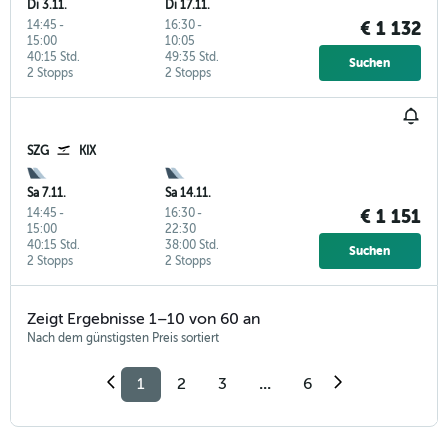
Di 3.11.
Di 17.11.
14:45
-
16:30
-
€ 1 132
15:00
10:05
40:15 Std.
49:35 Std.
Suchen
2 Stopps
2 Stopps
SZG
KIX
Sa 7.11.
Sa 14.11.
14:45
-
16:30
-
€ 1 151
15:00
22:30
40:15 Std.
38:00 Std.
Suchen
2 Stopps
2 Stopps
Zeigt Ergebnisse 1–10 von 60 an
Nach dem günstigsten Preis sortiert
1
2
3
...
6