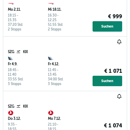
Mo 2.11.
Mi 18.11.
18:15
-
16:30
-
€ 999
15:35
12:25
37:20 Std.
51:55 Std.
Suchen
2 Stopps
2 Stopps
SZG
KIX
Fr 4.9.
Fr 4.12.
18:45
-
11:45
-
€ 1 071
11:40
13:45
33:55 Std.
34:00 Std.
Suchen
3 Stopps
3 Stopps
SZG
KIX
Do 3.12.
Mo 7.12.
9:35
-
21:10
-
€ 1 074
18:55
18:15