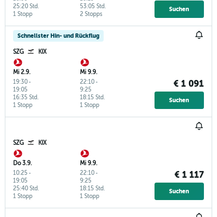
25:20 Std.
53:05 Std.
Suchen
1 Stopp
2 Stopps
Schnellster Hin- und Rückflug
SZG
KIX
Mi 2.9.
Mi 9.9.
19:30
-
22:10
-
€ 1 091
19:05
9:25
16:35 Std.
18:15 Std.
Suchen
1 Stopp
1 Stopp
SZG
KIX
Do 3.9.
Mi 9.9.
10:25
-
22:10
-
€ 1 117
19:05
9:25
25:40 Std.
18:15 Std.
Suchen
1 Stopp
1 Stopp