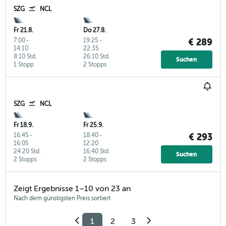
SZG
NCL
Fr 21.8.
Do 27.8.
7:00
-
19:25
-
€ 289
14:10
22:35
8:10 Std.
26:10 Std.
Suchen
1 Stopp
2 Stopps
SZG
NCL
Fr 18.9.
Fr 25.9.
16:45
-
18:40
-
€ 293
16:05
12:20
24:20 Std.
16:40 Std.
Suchen
2 Stopps
2 Stopps
Zeigt Ergebnisse 1–10 von 23 an
Nach dem günstigsten Preis sortiert
1
2
3