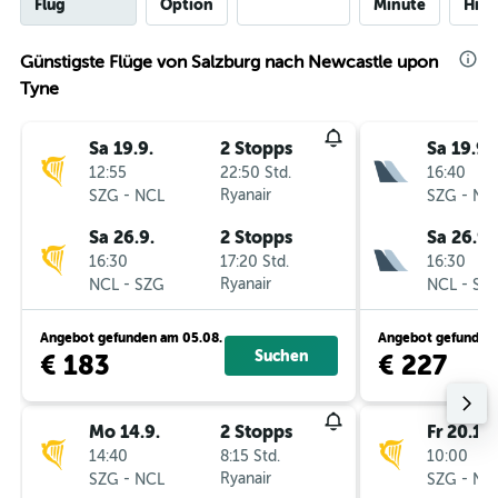
Flug
Option
Minute
Hinf
Günstigste Flüge von Salzburg nach Newcastle upon
Tyne
Sa 19.9.
2 Stopps
Sa 19.9.
12:55
22:50 Std.
16:40
-
Ryanair
-
SZG
NCL
SZG
NC
Sa 26.9.
2 Stopps
Sa 26.9.
16:30
17:20 Std.
16:30
-
Ryanair
-
NCL
SZG
NCL
SZ
Angebot gefunden am 05.08.
Angebot gefunden 
Suchen
€ 183
€ 227
Mo 14.9.
2 Stopps
Fr 20.11.
14:40
8:15 Std.
10:00
-
Ryanair
-
SZG
NCL
SZG
NC