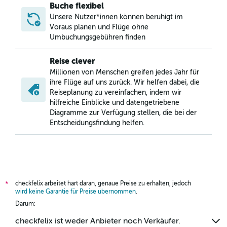
Flüge von Wien nach Bristol
Buche flexibel
Flüge von Graz nach Edinburgh
Unsere Nutzer*innen können beruhigt im
Voraus planen und Flüge ohne
Flüge von Wien nach Liverpool
Umbuchungsgebühren finden
Flüge von Salzburg nach Southend On Sea
Flüge von Innsbruck nach Manchester
Reise clever
Millionen von Menschen greifen jedes Jahr für
Flüge von Wien nach Leeds
ihre Flüge auf uns zurück. Wir helfen dabei, die
Flüge von Graz nach Southend On Sea
Reiseplanung zu vereinfachen, indem wir
Flüge von Wien nach Exeter
hilfreiche Einblicke und datengetriebene
Diagramme zur Verfügung stellen, die bei der
Flüge von Salzburg nach Manchester
Entscheidungsfindung helfen.
Flüge von Klagenfurt nach Southend On Sea
Flüge von Graz nach Manchester
Flüge von Wien nach Nottingham
Flüge von Wien nach Newcastle upon Tyne
checkfelix arbeitet hart daran, genaue Preise zu erhalten, jedoch
*
wird keine Garantie für Preise übernommen
.
Darum:
checkfelix ist weder Anbieter noch Verkäufer.