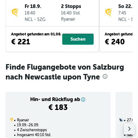
Fr 18.9.
2 Stopps
So 22.11
18:40
16:40 Std.
7:45
-
Ryanair
-
NCL
SZG
NCL
SZ
Angebot gefunden am 01.08.
Angebot gefunden 
Suchen
€ 221
€ 240
Finde Flugangebote von Salzburg
nach Newcastle upon Tyne
Hin- und Rückflug ab
€ 183
Ryanair
27.08.
19.09.-26.09.
2 Zwi
4 Zwischenstopps
Insges
Insgesamt 40:10 Std.
Salzbu