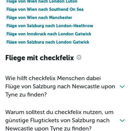
Flüge von Wien nach London Luton
Flüge von Wien nach Southend On Sea
Flüge von Wien nach Manchester
Flüge von Salzburg nach London-Heathrow
Flüge von Innsbruck nach London Gatwick
Flüge von Salzburg nach London Gatwick
Flüge von Salzburg nach London Stansted
Fliege mit checkfelix
Flüge von Graz nach London Stansted
Flüge von Graz nach London City
Flüge von Salzburg nach London Luton
Wie hilft checkfelix Menschen dabei
Flüge von Salzburg nach Edinburgh
Flüge von Salzburg nach Newcastle upon
Flüge von Innsbruck nach London-Heathrow
Tyne zu finden?
Flüge von Innsbruck nach London Stansted
Flüge von Innsbruck nach London City
Warum solltest du checkfelix nutzen, um
Flüge von Graz nach London Luton
günstige Flugtickets von Salzburg nach
Flüge von Innsbruck nach London Luton
Newcastle upon Tyne zu finden?