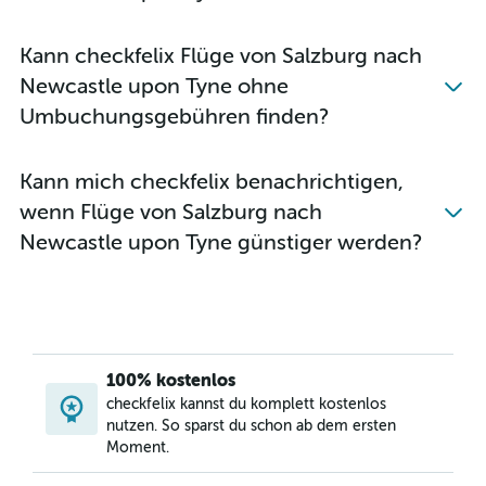
Flüge von Linz nach London-Heathrow
Flüge von Linz nach London Gatwick
Kann checkfelix Flüge von Salzburg nach
Flüge von Linz nach London City
Newcastle upon Tyne ohne
Flüge von Salzburg nach London City
Umbuchungsgebühren finden?
Flüge von Linz nach London Luton
Flüge von Linz nach London Stansted
Kann mich checkfelix benachrichtigen,
Flüge von Wien nach Birmingham
wenn Flüge von Salzburg nach
Flüge von Graz nach London-Heathrow
Newcastle upon Tyne günstiger werden?
Flüge von Graz nach London Gatwick
Flüge von Klagenfurt nach London Stansted
Flüge von Innsbruck nach Southend On Sea
Flüge von Klagenfurt nach London Gatwick
Flüge von Linz nach Edinburgh
100% kostenlos
Flüge von Klagenfurt nach London Luton
checkfelix kannst du komplett kostenlos
nutzen. So sparst du schon ab dem ersten
Flüge von Klagenfurt nach London City
Moment.
Flüge von Klagenfurt nach London-Heathrow