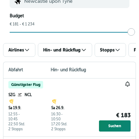
Budget
€ 181 - € 1 234
Airlines
Hin- und Rückflug
Stopps
Fl
Abfahrt
Hin- und Rückflug
Günstigster Flug
SZG
NCL
Sa 19.9.
Sa 26.9.
12:55
-
16:30
-
€ 183
10:45
10:50
22:50 Std.
17:20 Std.
Suchen
2 Stopps
2 Stopps