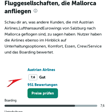
Fluggesellschaften, die Mallorca
categories.
The
anfliegen
chart
has
1
Schau dir an, was andere Kunden, die mit Austrian
Y
Airlines,LufthansaundEurowings von Salzburg nach
axis
Mallorca geflogen sind, zu sagen haben. Nutzer haben
displaying
die Airlines ebenso im Hinblick auf
values.
Range:
Unterhaltungsoptionen, Komfort, Essen, Crew/Service
0
und das Boarding bewertet.
to
450.
Austrian Airlines
Gut
7,6
951 Bewertungen
Preise prüfen
Boarding
7,6