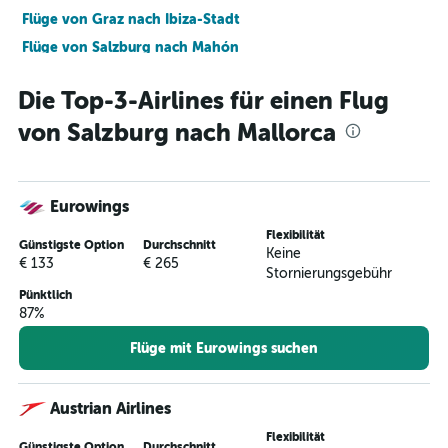
Flüge von Graz nach Ibiza-Stadt
Flüge von Salzburg nach Mahón
Flüge von Innsbruck nach Ibiza-Stadt
Die Top-3-Airlines für einen Flug
Flüge von Linz nach Mahón
von Salzburg nach Mallorca
Flüge von Linz nach Ibiza-Stadt
Flüge von Klagenfurt nach Mahón
Flüge von Klagenfurt nach Ibiza-Stadt
Eurowings
Flüge von Innsbruck nach Mahón
Flexibilität
Flüge von Graz nach Mahón
Günstigste Option
Durchschnitt
Keine
€ 133
€ 265
Stornierungsgebühr
Pünktlich
87%
Flüge mit Eurowings suchen
Austrian Airlines
Flexibilität
Günstigste Option
Durchschnitt