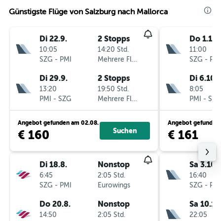
Günstigste Flüge von Salzburg nach Mallorca
Di 22.9.
2 Stopps
Do 1.10.
10:05
14:20 Std.
11:00
SZG
-
PMI
Mehrere Fluglinien
SZG
-
PM
Di 29.9.
2 Stopps
Di 6.10.
13:20
19:50 Std.
8:05
PMI
-
SZG
Mehrere Fluglinien
PMI
-
SZ
Angebot gefunden am 02.08.
Angebot gefunden 
Suchen
€ 160
€ 161
Di 18.8.
Nonstop
Sa 3.10.
6:45
2:05 Std.
16:40
SZG
-
PMI
Eurowings
SZG
-
PM
Do 20.8.
Nonstop
Sa 10.10
14:50
2:05 Std.
22:05