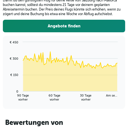
Damit du den günstigsten Flug für deine Reise von Salzburg nach Mallorca
categories.
buchen kannst, solltest du mindestens 21 Tage vor deinem geplanten
The
Abreisetermin buchen. Der Preis deines Flugs könnte sich erhöhen, wenn zu
chart
zögert und deine Buchung bis etwa eine Woche vor Abflug aufschiebst.
has
2
Angebote finden
Y
axes
displaying
€ 450
Avg.
Chart
Chart
Price
graphic.
with
and
91
€ 300
Number
data
points.
of
flights.
€ 150
The
chart
has
0
1
90 Tage
60 Tage
30 Tage
Am se…
X
End
vorher
vorher
vorher
of
axis
interactive
displaying
chart
categories.
Range:
Bewertungen von
91