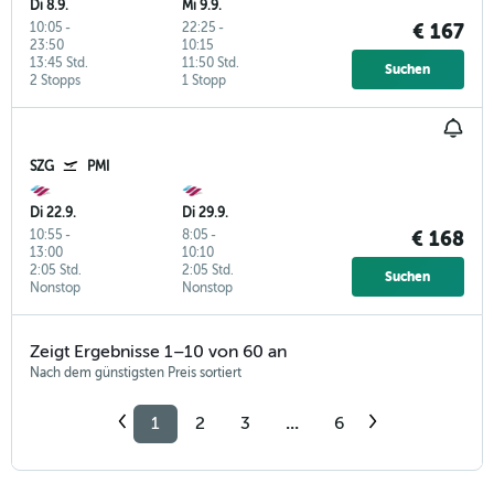
Di 8.9.
Mi 9.9.
10:05
-
22:25
-
€ 167
23:50
10:15
13:45 Std.
11:50 Std.
Suchen
2 Stopps
1 Stopp
SZG
PMI
Di 22.9.
Di 29.9.
10:55
-
8:05
-
€ 168
13:00
10:10
2:05 Std.
2:05 Std.
Suchen
Nonstop
Nonstop
Zeigt Ergebnisse 1–10 von 60 an
Nach dem günstigsten Preis sortiert
1
2
3
...
6