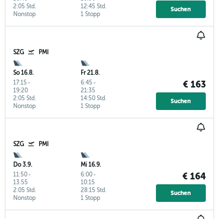
2:05 Std.
12:45 Std.
Suchen
Nonstop
1 Stopp
SZG
PMI
So 16.8.
Fr 21.8.
17:15
-
6:45
-
€ 163
19:20
21:35
2:05 Std.
14:50 Std.
Suchen
Nonstop
1 Stopp
SZG
PMI
Do 3.9.
Mi 16.9.
11:50
-
6:00
-
€ 164
13:55
10:15
2:05 Std.
28:15 Std.
Suchen
Nonstop
1 Stopp