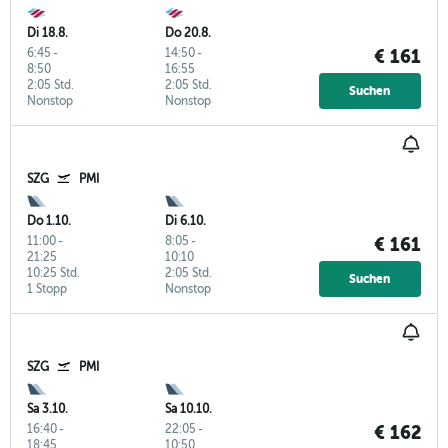
Di 18.8.
Do 20.8.
6:45
-
14:50
-
€ 161
8:50
16:55
2:05 Std.
2:05 Std.
Suchen
Nonstop
Nonstop
SZG
PMI
Do 1.10.
Di 6.10.
11:00
-
8:05
-
€ 161
21:25
10:10
10:25 Std.
2:05 Std.
Suchen
1 Stopp
Nonstop
SZG
PMI
Sa 3.10.
Sa 10.10.
16:40
-
22:05
-
€ 162
18:45
10:50