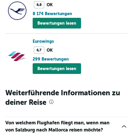
gerne mit der Austrian Airlines geflogen bin, weil ich
OK
6,8
mir über dieses Dinge keine Gedanken machen
8 174 Bewertungen
musste - somit kann ich gleich mit jedem andren billig
Bewertungen lesen
Anbieter fliegen.
Eurowings
OK
6,7
299 Bewertungen
Bewertungen lesen
Weiterführende Informationen zu
deiner Reise
Von welchem Flughafen fliegt man, wenn man
von Salzburg nach Mallorca reisen möchte?