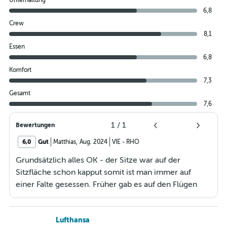
Unterhaltung
6,8
Crew
8,1
Essen
6,8
Komfort
7,3
Gesamt
7,6
1
/
1
Bewertungen
6,0
Gut
Matthias
,
Aug. 2024
VIE
-
RHO
Grundsätzlich alles OK - der Sitze war auf der
Sitzfläche schon kapput somit ist man immer auf
einer Falte gesessen. Früher gab es auf den Flügen
immer eine gratis Speise und Getränke... Jetz muss
man für alles zahlen und das nicht mal wenig. Muss
Lufthansa
ehrlich sagen, dass das ein Grund war, warum ich