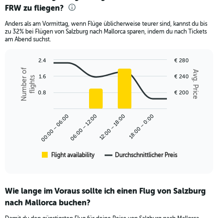
FRW zu fliegen?
12
categories.
Anders als am Vormittag, wenn Flüge üblicherweise teurer sind, kannst du bis
The
zu 32% bei Flügen von Salzburg nach Mallorca sparen, indem du nach Tickets
chart
am Abend suchst.
has
1
2.4
€ 280
Y
Combination
Chart
Number of
axis
Avg. Price
graphic.
1.6
€ 240
chart
flights
displaying
with
values.
2
0.8
€ 200
Range:
data
series.
0
00:00 – 06:00
06:00 – 12:00
12:00 – 18:00
18:00 – 0:00
to
The
360.
chart
has
1
Flight availability
Durchschnittlicher Preis
End
of
X
interactive
axis
chart
displaying
Wie lange im Voraus sollte ich einen Flug von Salzburg
categories.
Range:
nach Mallorca buchen?
6