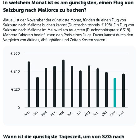
In welchem Monat ist es am günstigsten, einen Flug von
Salzburg nach Mallorca zu buchen?
Aktuell ist der November der günstigste Monat, für den du einen Flug von
Salzburg nach Mallorca buchen kannst (Durchschnittspreis: € 198). Ein Flug von
Salzburg nach Mallorca im Mai wird am teuersten (Durchschnittspreis: € 319).
Mehrere Faktoren beeinflussen den Preis eines Flugs. Daher kannst durch den
Vergleich von Airlines, Abflughäfen und Zeiten Kosten sparen.
€ 360
Bar
Chart
graphic.
chart
with
€ 240
12
bars.
€ 120
The
chart
has
0
1
Nov
Jän
Feb
Mrz
Apr
Mai
Jun
Jul
Aug
Sep
Okt
Dez
X
End
of
axis
interactive
displaying
chart
categories.
Wann ist die günstigste Tageszeit, um von SZG nach
Range: