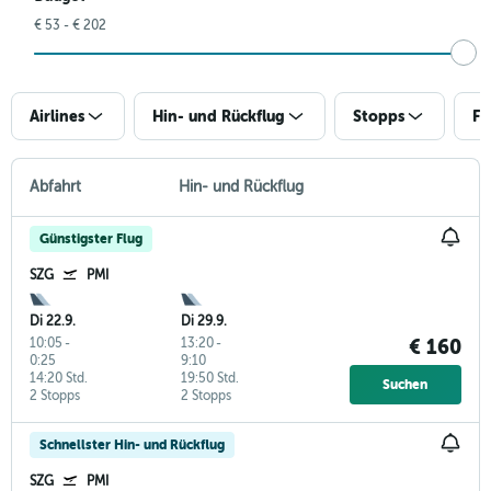
€ 53 - € 202
Airlines
Hin- und Rückflug
Stopps
Fl
Abfahrt
Hin- und Rückflug
Günstigster Flug
SZG
PMI
Di 22.9.
Di 29.9.
10:05
-
13:20
-
€ 160
0:25
9:10
14:20 Std.
19:50 Std.
Suchen
2 Stopps
2 Stopps
Schnellster Hin- und Rückflug
SZG
PMI