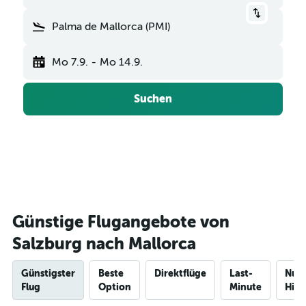
Palma de Mallorca (PMI)
Mo 7.9.
-
Mo 14.9.
Suchen
Günstige Flugangebote von
Salzburg nach Mallorca
Günstigster
Beste
Direktflüge
Last-
Nur
Flug
Option
Minute
Hinf