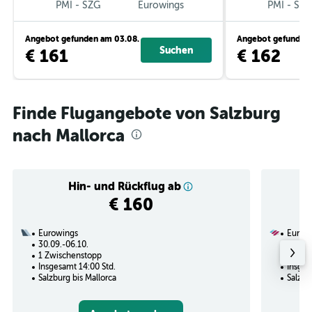
PMI
-
SZG
Eurowings
PMI
-
SZ
Angebot gefunden am 03.08.
Angebot gefunden 
Suchen
€ 161
€ 162
Finde Flugangebote von Salzburg
nach Mallorca
Hin- und Rückflug ab
€ 160
Eurowings
Eurow
30.09.-06.10.
08.09.
1 Zwischenstopp
Nonst
Insgesamt 14:00 Std.
Insges
Salzburg bis Mallorca
Salzbu