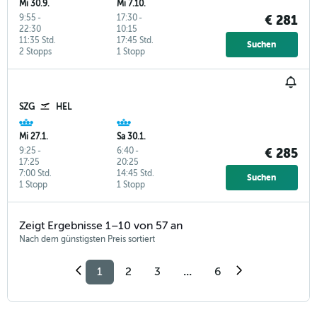
Mi 30.9.
Mi 7.10.
9:55
-
17:30
-
€ 281
22:30
10:15
11:35 Std.
17:45 Std.
Suchen
2 Stopps
1 Stopp
SZG
HEL
Mi 27.1.
Sa 30.1.
9:25
-
6:40
-
€ 285
17:25
20:25
7:00 Std.
14:45 Std.
Suchen
1 Stopp
1 Stopp
Zeigt Ergebnisse 1–10 von 57 an
Nach dem günstigsten Preis sortiert
1
2
3
...
6