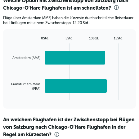
Welche Option mit Zwischenstopp von Salzburg nach
Range:
Chicago-O'Hare Flughafen ist am schnellsten?
2
categories.
Flüge über Amsterdam (AMS) haben die kürzeste durchschnittliche Reisedauer
The
bei Hinflügen mit einem Zwischenstopp: 12:20 Std..
chart
has
1
0Std.
5Std.
10Std.
15Std.
Bar
Y
Chart
graphic.
chart
axis
with
displaying
2
Amsterdam (AMS)
values.
bars.
Range:
0
The
to
chart
1000.
Frankfurt am Main
has
(FRA)
1
X
End
of
axis
interactive
displaying
chart
categories.
An welchem Flughafen ist der Zwischenstopp bei Flügen
Range:
von Salzburg nach Chicago-O'Hare Flughafen in der
2
categories.
Regel am kürzesten?