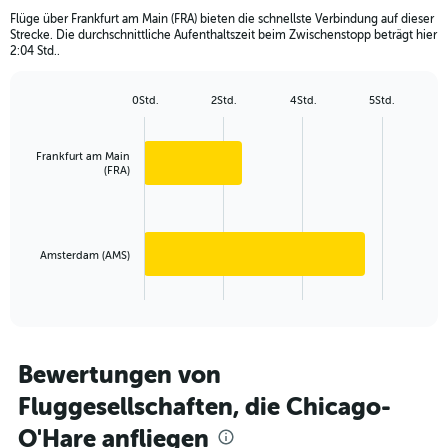
The
chart
Flüge über Frankfurt am Main (FRA) bieten die schnellste Verbindung auf dieser
Strecke. Die durchschnittliche Aufenthaltszeit beim Zwischenstopp beträgt hier
has
2:04 Std..
1
Y
axis
0Std.
2Std.
4Std.
5Std.
Bar
displaying
Chart
graphic.
chart
values.
with
Range:
Frankfurt am Main
2
0
(FRA)
bars.
to
900.
The
chart
has
Amsterdam (AMS)
1
X
End
of
axis
interactive
displaying
chart
categories.
Range:
Bewertungen von
2
Fluggesellschaften, die Chicago-
categories.
The
O'Hare anfliegen
chart