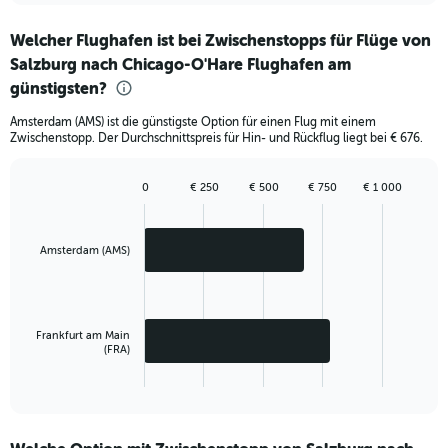
chart
Welcher Flughafen ist bei Zwischenstopps für Flüge von
Salzburg nach Chicago-O'Hare Flughafen am
günstigsten?
Amsterdam (AMS) ist die günstigste Option für einen Flug mit einem
Zwischenstopp. Der Durchschnittspreis für Hin- und Rückflug liegt bei € 676.
0
€ 250
€ 500
€ 750
€ 1 000
Bar
Chart
graphic.
chart
with
2
Amsterdam (AMS)
bars.
The
chart
Frankfurt am Main
has
(FRA)
1
X
End
of
axis
interactive
displaying
chart
categories.