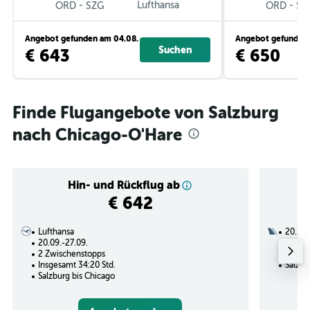
-
Lufthansa
-
ORD
SZG
ORD
SZ
Angebot gefunden am 04.08.
Angebot gefunden 
Suchen
€ 643
€ 650
Finde Flugangebote von Salzburg
nach Chicago-O'Hare
Hin- und Rückflug ab
€ 642
Lufthansa
20.12.
20.09.-27.09.
2 Zwi
2 Zwischenstopps
Insges
Insgesamt 34:20 Std.
Salzbu
Salzburg bis Chicago