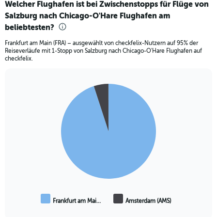
Welcher Flughafen ist bei Zwischenstopps für Flüge von
Salzburg nach Chicago-O'Hare Flughafen am
beliebtesten?
Frankfurt am Main (FRA) – ausgewählt von checkfelix-Nutzern auf 95% der
Reiseverläufe mit 1-Stopp von Salzburg nach Chicago-O'Hare Flughafen auf
checkfelix.
Pie
Chart
graphic.
chart
with
2
slices.
Frankfurt am Mai…
Amsterdam (AMS)
End
of
interactive