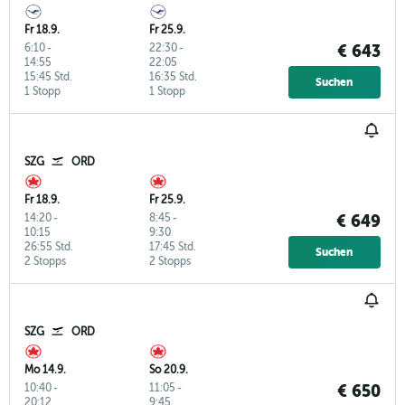
Fr 18.9.
Fr 25.9.
6:10
-
22:30
-
€ 643
14:55
22:05
15:45 Std.
16:35 Std.
Suchen
1 Stopp
1 Stopp
SZG
ORD
Fr 18.9.
Fr 25.9.
14:20
-
8:45
-
€ 649
10:15
9:30
26:55 Std.
17:45 Std.
Suchen
2 Stopps
2 Stopps
SZG
ORD
Mo 14.9.
So 20.9.
10:40
-
11:05
-
€ 650
20:12
9:45