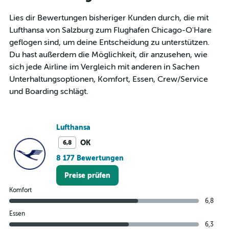
has
1
Lies dir Bewertungen bisheriger Kunden durch, die mit
Y
Lufthansa von Salzburg zum Flughafen Chicago-O'Hare
axis
geflogen sind, um deine Entscheidung zu unterstützen.
displaying
Du hast außerdem die Möglichkeit, dir anzusehen, wie
values.
Range:
sich jede Airline im Vergleich mit anderen in Sachen
0
Unterhaltungsoptionen, Komfort, Essen, Crew/Service
to
und Boarding schlägt.
300.
Lufthansa
OK
6,8
8 177 Bewertungen
Preise prüfen
Komfort
6,8
Essen
6,3