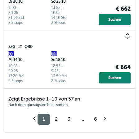
Di 20.10.
So 25.10.
6:00
-
13:55
-
€ 662
20:06
10:05
21:06 Std.
14:10 Std.
Suchen
2 Stopps
2 Stopps
SZG
ORD
Mi 14.10.
So 18.10.
10:05
-
12:55
-
€ 664
20:25
9:45
17:20 Std.
13:50 Std.
Suchen
2 Stopps
2 Stopps
Zeigt Ergebnisse 1–10 von 57 an
Nach dem günstigsten Preis sortiert
1
2
3
...
6