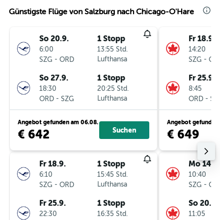
Günstigste Flüge von Salzburg nach Chicago-O'Hare
So 20.9.
1 Stopp
Fr 18.9.
6:00
13:55 Std.
14:20
-
Lufthansa
-
SZG
ORD
SZG
OR
So 27.9.
1 Stopp
Fr 25.9.
18:30
20:25 Std.
8:45
-
Lufthansa
-
ORD
SZG
ORD
SZ
Angebot gefunden am 06.08.
Angebot gefunden 
Suchen
€ 642
€ 649
Fr 18.9.
1 Stopp
Mo 14.9.
6:10
15:45 Std.
10:40
-
Lufthansa
-
SZG
ORD
SZG
OR
Fr 25.9.
1 Stopp
So 20.9.
22:30
16:35 Std.
11:05