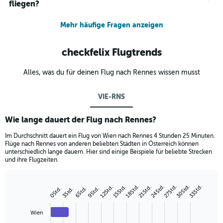
fliegen?
Mehr häufige Fragen anzeigen
checkfelix Flugtrends
Alles, was du für deinen Flug nach Rennes wissen musst
VIE-RNS
Wie lange dauert der Flug nach Rennes?
Im Durchschnitt dauert ein Flug von Wien nach Rennes 4 Stunden 25 Minuten.
Flüge nach Rennes von anderen beliebten Städten in Österreich können
unterschiedlich lange dauern. Hier sind einige Beispiele für beliebte Strecken
und ihre Flugzeiten.
24Std.
30Std.
18Std.
27Std.
33Std.
12Std.
15Std.
21Std.
6Std.
9Std.
0Std.
3Std.
Bar
Chart
graphic.
chart
with
Wien
4
bars.