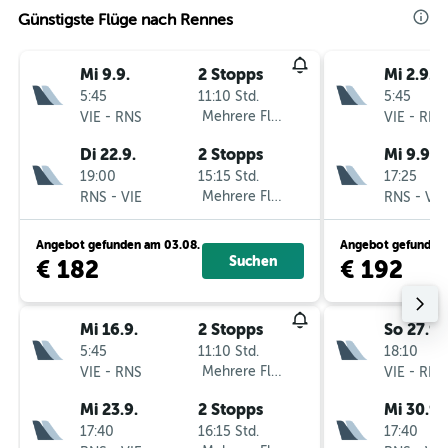
Günstigste Flüge nach Rennes
Mi 9.9.
2 Stopps
Mi 2.9.
5:45
11:10 Std.
5:45
-
Mehrere Fluglinien
-
VIE
RNS
VIE
RNS
Di 22.9.
2 Stopps
Mi 9.9.
19:00
15:15 Std.
17:25
-
Mehrere Fluglinien
-
RNS
VIE
RNS
VIE
Angebot gefunden am 03.08.
Angebot gefunden 
Suchen
€ 182
€ 192
Mi 16.9.
2 Stopps
So 27.9.
5:45
11:10 Std.
18:10
-
Mehrere Fluglinien
-
VIE
RNS
VIE
RNS
Mi 23.9.
2 Stopps
Mi 30.9.
17:40
16:15 Std.
17:40