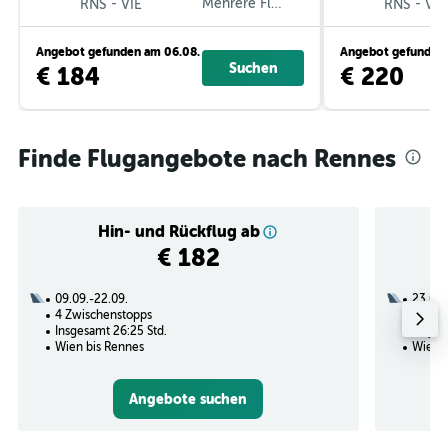
-
Mehrere Fluglinien
-
RNS
VIE
RNS
VIE
Angebot gefunden am 06.08.
Angebot gefunden 
Suchen
€ 184
€ 220
Finde Flugangebote nach Rennes
Hin- und Rückflug ab
€ 182
09.09.-22.09.
23.09.
4 Zwischenstopps
2 Zwi
Insgesamt 26:25 Std.
Insges
Wien bis Rennes
Wien b
Angebote suchen