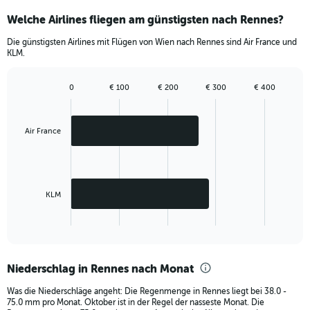
1980.
Welche Airlines fliegen am günstigsten nach Rennes?
Die günstigsten Airlines mit Flügen von Wien nach Rennes sind Air France und
KLM.
0
€ 100
€ 200
€ 300
€ 400
Bar
Chart
graphic.
chart
with
2
Air France
bars.
The
chart
has
KLM
1
X
End
of
axis
interactive
displaying
chart
categories.
Niederschlag in Rennes nach Monat
Range:
2
Was die Niederschläge angeht: Die Regenmenge in Rennes liegt bei 38.0 -
categories.
75.0 mm pro Monat. Oktober ist in der Regel der nasseste Monat. Die