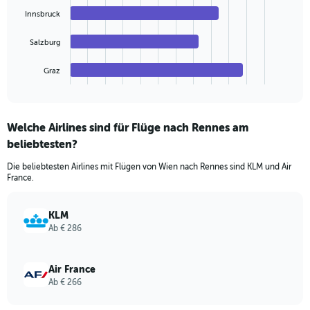
Innsbruck
The
chart
Salzburg
has
1
Graz
X
End
of
axis
interactive
displaying
chart
categories.
Welche Airlines sind für Flüge nach Rennes am
Range:
beliebtesten?
4
categories.
Die beliebtesten Airlines mit Flügen von Wien nach Rennes sind KLM und Air
The
France.
chart
has
1
KLM
Y
Ab € 286
axis
displaying
values.
Air France
Range:
Ab € 266
0
to