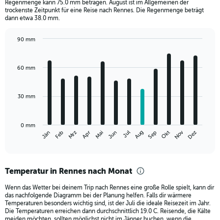
The
Regenmenge kann 75.0 mm betragen. August ist im Allgemeinen der
chart
trockenste Zeitpunkt für eine Reise nach Rennes. Die Regenmenge beträgt
dann etwa 38.0 mm.
has
1
Y
90 mm
axis
Bar
Chart
graphic.
chart
displaying
with
values.
60 mm
12
Range:
bars.
0
to
30 mm
The
400.
chart
has
0 mm
1
Nov
Mrz
Jun
Sep
Dez
Jän
Apr
Jul
Okt
Feb
Mai
Aug
X
End
of
axis
interactive
displaying
chart
categories.
Temperatur in Rennes nach Monat
Range:
12
Wenn das Wetter bei deinem Trip nach Rennes eine große Rolle spielt, kann dir
categories.
das nachfolgende Diagramm bei der Planung helfen. Falls dir wärmere
The
Temperaturen besonders wichtig sind, ist der Juli die ideale Reisezeit im Jahr.
chart
Die Temperaturen erreichen dann durchschnittlich 19.0 C. Reisende, die Kälte
meiden möchten, sollten möglichst nicht im Jänner buchen, wenn die