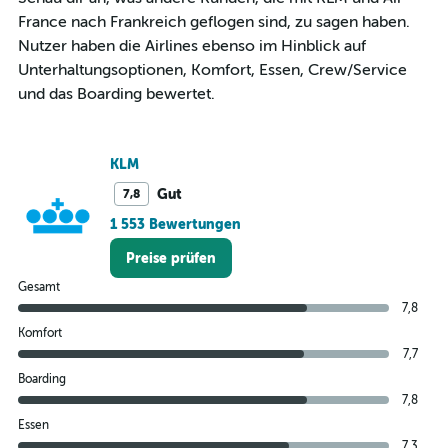
1
France nach Frankreich geflogen sind, zu sagen haben.
Y
Nutzer haben die Airlines ebenso im Hinblick auf
axis
Unterhaltungsoptionen, Komfort, Essen, Crew/Service
displaying
values.
und das Boarding bewertet.
Range:
5
to
KLM
20.
Gut
7,8
1 553 Bewertungen
Preise prüfen
Gesamt
7,8
Komfort
7,7
Boarding
7,8
Essen
7,3