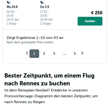
Mo 24.8.
Do 3.9.
20:30
-
17:25
-
€ 250
15:45
10:05
19:15 Std.
16:40 Std.
Suchen
1 Stopp
2 Stopps
Zeigt Ergebnisse 1–10 von 43 an
Nach dem günstigsten Preis sortiert
1
2
3
...
5
Bester Zeitpunkt, um einem Flug
nach Rennes zu buchen
Ist dein Reiseplan flexibel? Entdecke in unserem
Preisvorhersage-Diagramm den besten Zeitpunkt, um
nach Rennes zu fliegen