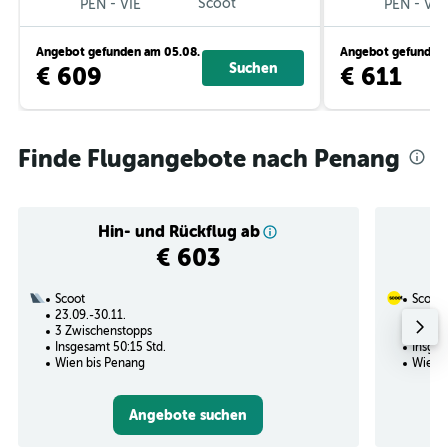
-
Scoot
-
PEN
VIE
PEN
VIE
Angebot gefunden am 05.08.
Angebot gefunden 
Suchen
€ 609
€ 611
Finde Flugangebote nach Penang
Hin- und Rückflug ab
€ 603
Scoot
Scoot
23.09.-30.11.
31.10.
3 Zwischenstopps
1 Zwi
Insgesamt 50:15 Std.
Insges
Wien bis Penang
Wien b
Angebote suchen