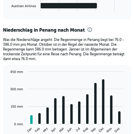
1
Austrian Airlines
X
End
of
axis
interactive
displaying
chart
categories.
Niederschlag in Penang nach Monat
Range:
5
Was die Niederschläge angeht: Die Regenmenge in Penang liegt bei 76.0 -
categories.
386.0 mm pro Monat. Oktober ist in der Regel der nasseste Monat. Die
The
Regenmenge kann 386.0 mm betragen. Jänner ist im Allgemeinen der
chart
trockenste Zeitpunkt für eine Reise nach Penang. Die Regenmenge beträgt
dann etwa 76.0 mm.
has
1
Y
450 mm
axis
Bar
Chart
graphic.
chart
displaying
with
values.
300 mm
12
Range:
bars.
0
to
150 mm
The
1000.
chart
has
0 mm
1
Nov
Jän
Apr
Jul
Okt
Mrz
Jun
Sep
Dez
Feb
Mai
Aug
X
End