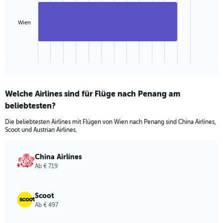
bar.
The
Wien
chart
has
1
X
End
of
axis
interactive
displaying
chart
categories.
Welche Airlines sind für Flüge nach Penang am
Range:
beliebtesten?
1
categories.
Die beliebtesten Airlines mit Flügen von Wien nach Penang sind China Airlines,
The
Scoot und Austrian Airlines.
chart
has
1
China Airlines
Y
Ab € 719
axis
displaying
values.
Scoot
Range:
Ab € 497
0
to