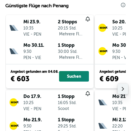
Günstigste Flüge nach Penang
Mi 23.9.
2 Stopps
So 20.9.
10:35
20:15 Std.
10:25
-
Mehrere Fluglinien
-
VIE
PEN
VIE
PEN
Mo 30.11.
1 Stopp
Mo 30.11
9:30
30:00 Std.
9:30
-
Mehrere Fluglinien
-
PEN
VIE
PEN
VIE
Angebot gefunden am 04.08.
Angebot gefunden 
Suchen
€ 603
€ 609
Do 17.9.
1 Stopp
Mo 21.9.
10:25
16:05 Std.
10:35
-
Scoot
-
VIE
PEN
VIE
PEN
Mo 21.9.
1 Stopp
Mi 2.12.
9:30
29:25 Std.
22:20