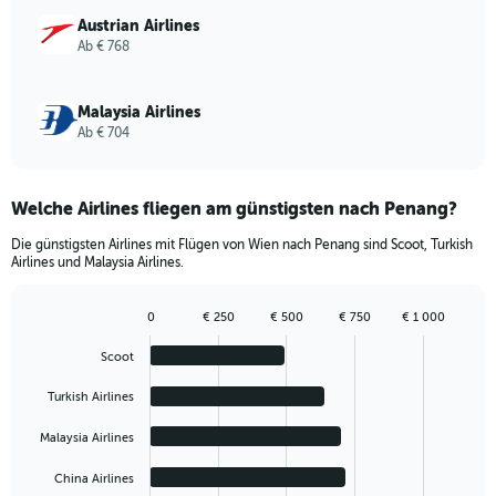
1440.
Austrian Airlines
Ab € 768
Malaysia Airlines
Ab € 704
Welche Airlines fliegen am günstigsten nach Penang?
Die günstigsten Airlines mit Flügen von Wien nach Penang sind Scoot, Turkish
Airlines und Malaysia Airlines.
0
€ 250
€ 500
€ 750
€ 1 000
Bar
Chart
graphic.
chart
Scoot
with
5
Turkish Airlines
bars.
Malaysia Airlines
The
chart
China Airlines
has