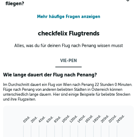
fliegen?
Mehr häufige Fragen anzeigen
checkfelix Flugtrends
Alles, was du für deinen Flug nach Penang wissen musst
VIE-PEN
Wie lange dauert der Flug nach Penang?
Im Durchschnitt dauert ein Flug von Wien nach Penang 22 Stunden 0 Minuten.
Flüge nach Penang von anderen beliebten Städten in Österreich können
unterschiedlich lange dauern. Hier sind einige Beispiele für beliebte Strecken
und ihre Flugzeiten.
20Std.
24Std.
10Std.
16Std.
22Std.
14Std.
18Std.
12Std.
4Std.
8Std.
0Std.
6Std.
2Std.
Bar
Chart
graphic.
chart
with
1