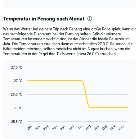
of
axis
interactive
displaying
chart
categories.
Temperatur in Penang nach Monat
Range:
12
Wenn das Wetter bei deinem Trip nach Penang eine große Rolle spielt, kann dir
categories.
das nachfolgende Diagramm bei der Planung helfen. Falls dir wärmere
The
Temperaturen besonders wichtig sind, ist der Jänner die ideale Reisezeit im
chart
Jahr. Die Temperaturen erreichen dann durchschnittlich 27.0 C. Reisende, die
Kälte meiden möchten, sollten möglichst nicht im August buchen, wenn die
has
Temperaturen in der Regel ihre Tiefstwerte (etwa 26.0 C) erreichen.
1
Y
axis
27.5 °C
Line
displaying
Chart
graphic.
chart
values.
27 °C
with
Range:
14
0
data
26.5 °C
to
points.
450.
26 °C
The
chart
has
25.5 °C
Nov
Mrz
Jun
Sep
Dez
Jän
Apr
Jul
Okt
Feb
Mai
Aug
1
End
of
X
interactive