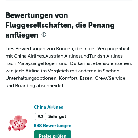
axis
chart
displaying
categories.
Bewertungen von
Range:
Fluggesellschaften, die Penang
14
categories.
anfliegen
The
chart
has
Lies Bewertungen von Kunden, die in der Vergangenheit
1
mit China Airlines,Austrian AirlinesundTurkish Airlines
Y
nach Malaysia geflogen sind. Du kannst ebenso einsehen,
axis
wie jede Airline im Vergleich mit anderen in Sachen
displaying
values.
Unterhaltungsoptionen, Komfort, Essen, Crew/Service
Range:
und Boarding abschneidet.
25.5
to
27.5.
China Airlines
Sehr gut
8,3
838 Bewertungen
Preise prüfen