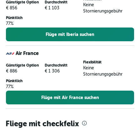
Günstigste Option
Durchschnitt
Keine
€ 856
€ 1 103
Stornierungsgebühr
Pünktlich
77%
Flüge mit Iberia suchen
Air France
Flexibilität
Günstigste Option
Durchschnitt
Keine
€ 886
€ 1 306
Stornierungsgebühr
Pünktlich
77%
Flüge mit Air France suchen
Fliege mit checkfelix