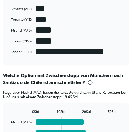
Bar
Chart
graphic.
chart
Atlanta (ATL)
with
5
Toronto (YYZ)
bars.
Madrid (MAD)
The
chart
Paris (CDG)
has
1
London (LHR)
X
End
of
axis
interactive
displaying
chart
categories.
Welche Option mit Zwischenstopp von München nach
Range:
Santiago de Chile ist am schnellsten?
5
categories.
Flüge über Madrid (MAD) haben die kürzeste durchschnittliche Reisedauer bei
The
Hinflügen mit einem Zwischenstopp: 18:46 Std..
chart
has
1
0Std.
10Std.
20Std.
30Std.
Bar
Y
Chart
graphic.
chart
axis
Madrid (MAD)
with
displaying
5