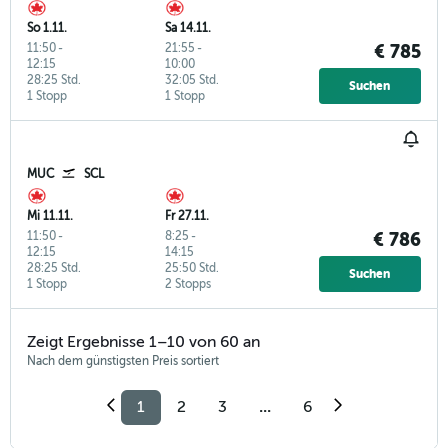
So 1.11.
Sa 14.11.
11:50
-
21:55
-
€ 785
12:15
10:00
28:25 Std.
32:05 Std.
Suchen
1 Stopp
1 Stopp
MUC
SCL
Mi 11.11.
Fr 27.11.
11:50
-
8:25
-
€ 786
12:15
14:15
28:25 Std.
25:50 Std.
Suchen
1 Stopp
2 Stopps
Zeigt Ergebnisse 1–10 von 60 an
Nach dem günstigsten Preis sortiert
1
2
3
...
6