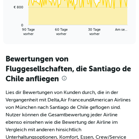
€ 800
The
chart
has
0
1
90 Tage
60 Tage
30 Tage
Am se…
X
End
vorher
vorher
vorher
of
axis
interactive
displaying
chart
categories.
Range:
Bewertungen von
91
Fluggesellschaften, die Santiago de
categories.
The
Chile anfliegen
chart
has
1
Lies dir Bewertungen von Kunden durch, die in der
Y
Vergangenheit mit Delta,Air FranceundAmerican Airlines
axis
von München nach Santiago de Chile geflogen sind.
displaying
Nutzer können die Gesamtbewertung jeder Airline
values.
Range:
ebenso einsehen wie die Bewertung der Airline im
0
Vergleich mit anderen hinsichtlich
to
Unterhaltungsoptionen, Komfort, Essen, Crew/Service