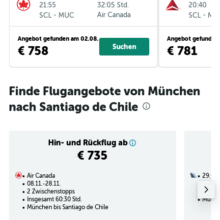
21:55
32:05 Std.
20:40
-
Air Canada
-
SCL
MUC
SCL
MU
Angebot gefunden am 02.08.
Angebot gefunden 
Suchen
€ 758
€ 781
Finde Flugangebote von München
nach Santiago de Chile
Hin- und Rückflug ab
€ 735
Air Canada
29.01.
08.11.-28.11.
2 Zwi
2 Zwischenstopps
Insges
Insgesamt 60:30 Std.
Münche
München bis Santiago de Chile