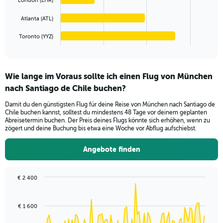
London (LHR)
The
1800.
chart
Atlanta (ATL)
has
1
Toronto (YYZ)
X
End
of
axis
interactive
displaying
chart
categories.
Wie lange im Voraus sollte ich einen Flug von München
Range:
nach Santiago de Chile buchen?
5
categories.
Damit du den günstigsten Flug für deine Reise von München nach Santiago de
The
Chile buchen kannst, solltest du mindestens 48 Tage vor deinem geplanten
chart
Abreisetermin buchen. Der Preis deines Flugs könnte sich erhöhen, wenn zu
has
zögert und deine Buchung bis etwa eine Woche vor Abflug aufschiebst.
1
Y
Angebote finden
axis
displaying
values.
€ 2 400
Range:
Chart
Chart
0
graphic.
with
to
91
€ 1 600
data
750.
points.