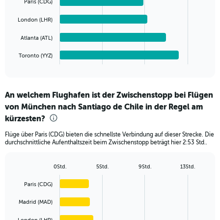
values.
Paris (CDG)
bars.
Range:
0
London (LHR)
The
to
chart
Atlanta (ATL)
8000.
has
1
Toronto (YYZ)
X
End
of
axis
interactive
displaying
chart
categories.
An welchem Flughafen ist der Zwischenstopp bei Flügen
Range:
von München nach Santiago de Chile in der Regel am
5
categories.
kürzesten?
The
chart
Flüge über Paris (CDG) bieten die schnellste Verbindung auf dieser Strecke. Die
durchschnittliche Aufenthaltszeit beim Zwischenstopp beträgt hier 2:53 Std..
has
1
Y
0Std.
5Std.
9Std.
13Std.
axis
Bar
Chart
graphic.
chart
displaying
Paris (CDG)
with
values.
5
Range:
Madrid (MAD)
bars.
0
to