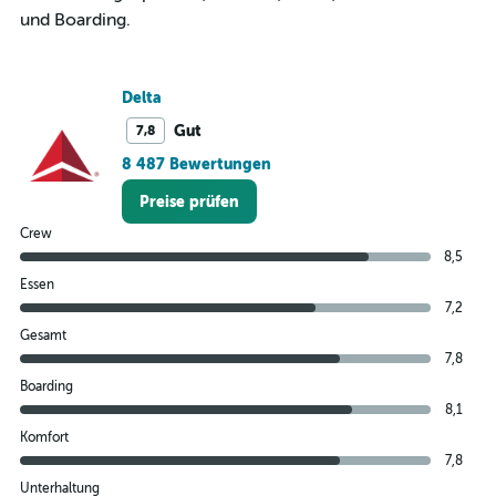
2400.
und Boarding.
Delta
Gut
7,8
8 487 Bewertungen
Preise prüfen
Crew
8,5
Essen
7,2
Gesamt
7,8
Boarding
8,1
Komfort
7,8
Unterhaltung