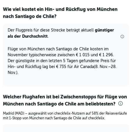
categories.
Wie viel kostet ein Hin- und Rückflug von München
Range:
nach Santiago de Chile?
12
categories.
The
günstiger
Der Flugpreis für diese Strecke beträgt aktuell
chart
als der Durchschnitt
.
has
1
Flüge von München nach Santiago de Chile kosten im
Y
November typischerweise zwischen € 1 015 und € 1 296.
axis
displaying
Der günstigste in den letzten 5 Tagen gefundene Preis für
values.
Hin- und Rückflug lag bei € 735 für Air Canada(8. Nov.–28.
Range:
Nov.).
0
to
1500.
Welcher Flughafen ist bei Zwischenstopps für Flüge von
München nach Santiago de Chile am beliebtesten?
Madrid (MAD) – ausgewählt von checkfelix-Nutzern auf 58% der Reiseverläufe
mit 1-Stopp von München nach Santiago de Chile auf checkfelix.