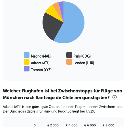
Pie
Chart
graphic.
chart
with
5
slices.
Madrid (MAD)
Paris (CDG)
Atlanta (ATL)
London (LHR)
Toronto (YYZ)
End
of
interactive
chart
Welcher Flughafen ist bei Zwischenstopps für Flüge von
München nach Santiago de Chile am günstigsten?
Atlanta (ATL) ist die günstigste Option für einen Flug mit einem Zwischenstopp.
Der Durchschnittspreis für Hin- und Rückflug liegt bei € 919.
0
€ 2 000
€ 4 000
€ 6 000
€ 8 000