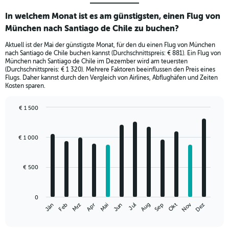
In welchem Monat ist es am günstigsten, einen Flug von
München nach Santiago de Chile zu buchen?
Aktuell ist der Mai der günstigste Monat, für den du einen Flug von München
nach Santiago de Chile buchen kannst (Durchschnittspreis: € 881). Ein Flug von
München nach Santiago de Chile im Dezember wird am teuersten
(Durchschnittspreis: € 1 320). Mehrere Faktoren beeinflussen den Preis eines
Flugs. Daher kannst durch den Vergleich von Airlines, Abflughäfen und Zeiten
Kosten sparen.
€ 1 500
Bar
Chart
graphic.
chart
with
€ 1 000
12
bars.
€ 500
The
chart
has
0
1
Nov
Mrz
Jun
Sep
Dez
Jän
Apr
Jul
Okt
Feb
Mai
Aug
X
End
of
axis
interactive
displaying
chart