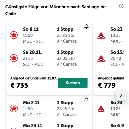
Günstigste Flüge von München nach Santiago de
Chile
So 8.11.
1 Stopp
So 23.8.
11:50
28:25 Std.
10:25
-
Air Canada
-
MUC
SCL
MUC
SC
Sa 28.11.
1 Stopp
So 13.9.
21:55
32:05 Std.
20:40
-
Air Canada
-
SCL
MUC
SCL
MU
Angebot gefunden am 31.07.
Angebot gefunden 
Suchen
€ 735
€ 779
Mo 2.11.
1 Stopp
So 23.8.
11:50
28:25 Std.
10:25
-
Air Canada
-
MUC
SCL
MUC
SC
Mo 23.11.
1 Stopp
So 6.9.