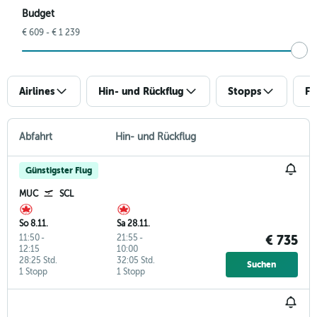
Budget
€ 609 - € 1 239
Airlines
Hin- und Rückflug
Stopps
Fl
Abfahrt
Hin- und Rückflug
Günstigster Flug
MUC
SCL
So 8.11.
Sa 28.11.
11:50
-
21:55
-
€ 735
12:15
10:00
28:25 Std.
32:05 Std.
Suchen
1 Stopp
1 Stopp