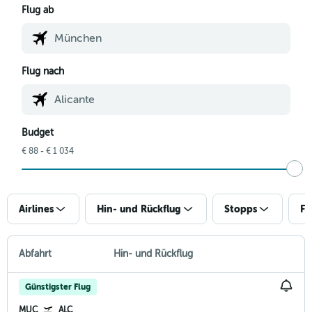
Flug ab
Flug nach
Budget
€ 88 - € 1 034
Airlines
Hin- und Rückflug
Stopps
Fl
Abfahrt
Hin- und Rückflug
Günstigster Flug
MUC
ALC