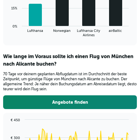
0
15%
to
The
60.
chart
has
0%
1
Lufthansa
Norwegian
Lufthansa City
airBaltic
X
End
Airlines
of
axis
interactive
displaying
chart
categories.
Wie lange im Voraus sollte ich einen Flug von München
Range:
nach Alicante buchen?
4
categories.
70 Tage vor deinem geplanten Abflugdatum ist im Durchschnitt der beste
The
Zeitpunkt, um günstige Flüge von München nach Alicante zu buchen. Der
chart
allgemeine Trend: Je näher dein Buchungsdatum am Abreisedatum liegt, desto
has
teurer wird dein Flug sein.
1
Y
Angebote finden
axis
displaying
values.
€ 450
Range:
Chart
Chart
0
graphic.
with
to
91
€ 300