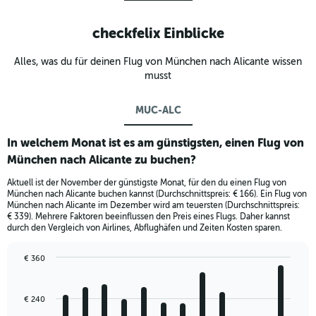
checkfelix Einblicke
Alles, was du für deinen Flug von München nach Alicante wissen
musst
MUC-ALC
In welchem Monat ist es am günstigsten, einen Flug von
München nach Alicante zu buchen?
Aktuell ist der November der günstigste Monat, für den du einen Flug von
München nach Alicante buchen kannst (Durchschnittspreis: € 166). Ein Flug von
München nach Alicante im Dezember wird am teuersten (Durchschnittspreis:
€ 339). Mehrere Faktoren beeinflussen den Preis eines Flugs. Daher kannst
durch den Vergleich von Airlines, Abflughäfen und Zeiten Kosten sparen.
€ 360
Bar
Chart
graphic.
chart
with
€ 240
12