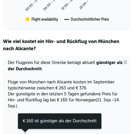
00:00 – 06:00
06:00 – 12:00
12:00 – 18:00
18:00 – 0:00
The
360.
chart
has
1
Flight availability
Durchschnittlicher Preis
End
of
X
interactive
axis
chart
displaying
Wie viel kostet ein Hin- und Rückflug von München
categories.
Range:
nach Alicante?
6
categories.
günstiger als
Der Flugpreis für diese Strecke beträgt aktuell
The
der Durchschnitt
.
chart
has
2
Flüge von München nach Alicante kosten im September
Y
typischerweise zwischen € 263 und € 376.
axes
Der günstigste in den letzten 5 Tagen gefundene Preis für
displaying
Hin- und Rückflug lag bei € 160 für Norwegian(11. Sep.–14.
Avg.
Sep.).
Price
and
€ 160 ist günstiger als der Durchschnitt
Number
of
flights.