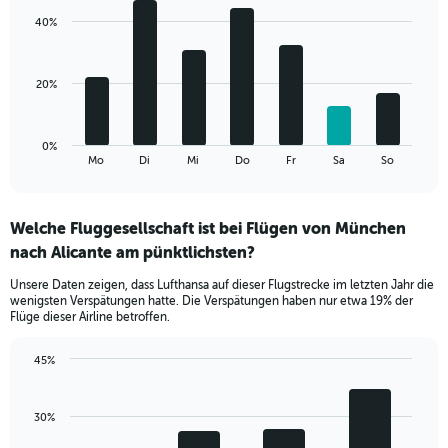
displaying
with
values.
40%
7
Range:
bars.
0
to
The
20%
75.
chart
has
1
0%
X
End
Mo
Di
Mi
Do
Fr
Sa
So
of
axis
interactive
displaying
chart
categories.
Welche Fluggesellschaft ist bei Flügen von München
Range:
nach Alicante am pünktlichsten?
7
categories.
Unsere Daten zeigen, dass Lufthansa auf dieser Flugstrecke im letzten Jahr die
The
wenigsten Verspätungen hatte. Die Verspätungen haben nur etwa 19% der
chart
Flüge dieser Airline betroffen.
has
1
45%
Y
Bar
Chart
axis
graphic.
chart
displaying
with
30%
values.
4
Range:
bars.