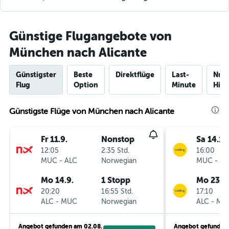
Günstige Flugangebote von
München nach Alicante
Günstigster
Beste
Direktflüge
Last-
Nur
Flug
Option
Minute
Hinf
Günstigste Flüge von München nach Alicante
Fr 11.9.
Nonstop
Sa 14.11.
12:05
2:35 Std.
16:00
MUC
-
ALC
Norwegian
MUC
-
AL
Mo 14.9.
1 Stopp
Mo 23.11
20:20
16:55 Std.
17:10
ALC
-
MUC
Norwegian
ALC
-
MU
Angebot gefunden am 02.08.
Angebot gefunden 