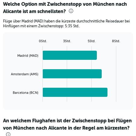
categories.
Welche Option mit Zwischenstopp von München nach
Range:
Alicante ist am schnellsten?
3
categories.
Flüge über Madrid (MAD) haben die kürzeste durchschnittliche Reisedauer bei
The
Hinflügen mit einem Zwischenstopp: 5:35 Std..
chart
has
1
0Std.
3Std.
5Std.
8Std.
Bar
Y
Chart
graphic.
chart
axis
with
Madrid (MAD)
displaying
3
values.
bars.
Range:
0
Amsterdam (AMS)
The
to
chart
300.
has
Barcelona (BCN)
1
X
End
of
axis
interactive
displaying
chart
categories.
An welchem Flughafen ist der Zwischenstopp bei Flügen
Range:
von München nach Alicante in der Regel am kürzesten?
3
categories.