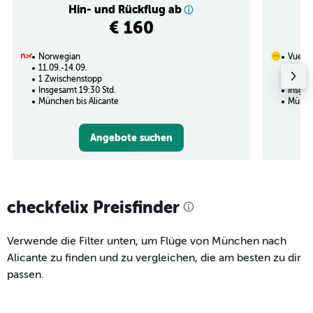
Hin- und Rückflug ab
€ 160
Norwegian
Vuelin
11.09.-14.09.
16.10.
1 Zwischenstopp
1 Zwi
Insgesamt 19:30 Std.
Insges
München bis Alicante
Münche
Angebote suchen
checkfelix Preisfinder
Verwende die Filter unten, um Flüge von München nach
Alicante zu finden und zu vergleichen, die am besten zu dir
passen.