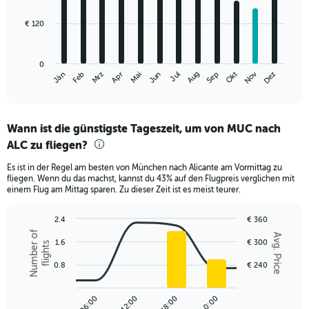
bars.
€ 120
The
chart
has
0
1
Nov
Jän
Feb
Mrz
Apr
Mai
Jun
Jul
Aug
Sep
Okt
Dez
X
End
of
axis
interactive
displaying
chart
categories.
Wann ist die günstigste Tageszeit, um von MUC nach
Range:
ALC zu fliegen?
12
categories.
Es ist in der Regel am besten von München nach Alicante am Vormittag zu
The
fliegen. Wenn du das machst, kannst du 43% auf den Flugpreis verglichen mit
chart
einem Flug am Mittag sparen. Zu dieser Zeit ist es meist teurer.
has
1
2.4
€ 360
Y
Combination
Chart
Number of
axis
Avg. Price
graphic.
1.6
€ 300
chart
flights
displaying
with
values.
2
0.8
€ 240
Range:
data
series.
0
to