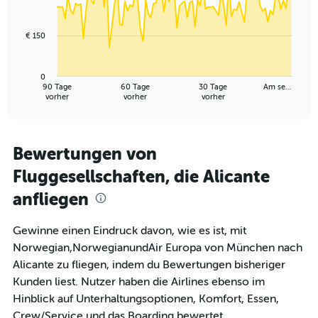
data
45.
points.
€ 150
The
chart
has
0
1
90 Tage
60 Tage
30 Tage
Am se…
X
End
vorher
vorher
vorher
of
axis
interactive
displaying
chart
categories.
Range:
Bewertungen von
91
Fluggesellschaften, die Alicante
categories.
The
anfliegen
chart
has
1
Gewinne einen Eindruck davon, wie es ist, mit
Y
Norwegian,NorwegianundAir Europa von München nach
axis
Alicante zu fliegen, indem du Bewertungen bisheriger
displaying
Kunden liest. Nutzer haben die Airlines ebenso im
values.
Range:
Hinblick auf Unterhaltungsoptionen, Komfort, Essen,
0
Crew/Service und das Boarding bewertet.