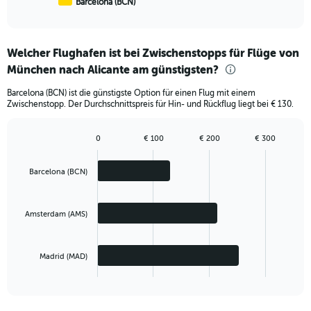
Barcelona (BCN)
End
of
interactive
chart
Welcher Flughafen ist bei Zwischenstopps für Flüge von
München nach Alicante am günstigsten?
Barcelona (BCN) ist die günstigste Option für einen Flug mit einem
Zwischenstopp. Der Durchschnittspreis für Hin- und Rückflug liegt bei € 130.
0
€ 100
€ 200
€ 300
Bar
Chart
graphic.
chart
with
Barcelona (BCN)
3
bars.
Amsterdam (AMS)
The
chart
has
Madrid (MAD)
1
X
End
of
axis
interactive
displaying
chart