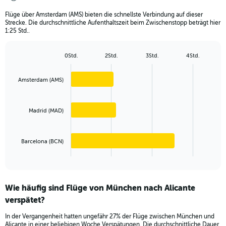
The
Flüge über Amsterdam (AMS) bieten die schnellste Verbindung auf dieser
chart
Strecke. Die durchschnittliche Aufenthaltszeit beim Zwischenstopp beträgt hier
has
1:25 Std..
1
Y
axis
0Std.
2Std.
3Std.
4Std.
Bar
displaying
Chart
graphic.
chart
values.
with
Amsterdam (AMS)
Range:
3
0
bars.
to
450.
Madrid (MAD)
The
chart
has
Barcelona (BCN)
1
X
End
of
axis
interactive
displaying
chart
categories.
Wie häufig sind Flüge von München nach Alicante
Range:
verspätet?
3
categories.
In der Vergangenheit hatten ungefähr 27% der Flüge zwischen München und
The
Alicante in einer beliebigen Woche Verspätungen. Die durchschnittliche Dauer