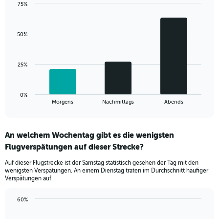
75%
1
Bar
Chart
Y
graphic.
chart
axis
with
displaying
50%
3
values.
bars.
Range:
0
The
25%
to
chart
60.
has
1
0%
X
End
Morgens
Nachmittags
Abends
of
axis
interactive
displaying
chart
categories.
An welchem Wochentag gibt es die wenigsten
Range:
Flugverspätungen auf dieser Strecke?
3
categories.
Auf dieser Flugstrecke ist der Samstag statistisch gesehen der Tag mit den
The
wenigsten Verspätungen. An einem Dienstag traten im Durchschnitt häufiger
chart
Verspätungen auf.
has
1
60%
Y
Bar
Chart
axis
graphic.
chart