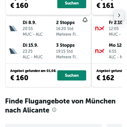
Suchen
€ 160
€ 161
Di 8.9.
2 Stopps
Fr 2.10.
20:55
16:20 Std.
12:05
MUC
-
ALC
Mehrere Fluglinien
MUC
-
AL
Di 15.9.
3 Stopps
Mo 12.10
23:25
19:15 Std.
6:55
ALC
-
MUC
Mehrere Fluglinien
ALC
-
MU
Angebot gefunden am 01.08.
Angebot gefunden 
Suchen
€ 160
€ 162
Finde Flugangebote von München
nach Alicante