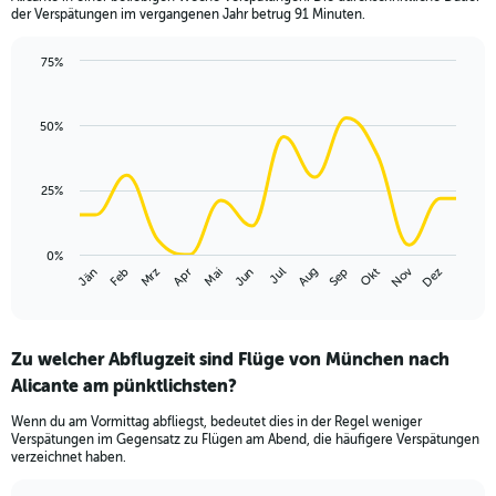
chart
der Verspätungen im vergangenen Jahr betrug 91 Minuten.
has
1
75%
Y
Line
Chart
axis
graphic.
chart
displaying
with
50%
values.
14
Range:
data
points.
0
25%
to
The
240.
chart
has
0%
Nov
Mrz
Jun
Sep
Dez
Jän
Apr
Jul
Okt
Feb
Mai
Aug
1
End
of
X
interactive
axis
chart
displaying
Zu welcher Abflugzeit sind Flüge von München nach
categories.
Range:
Alicante am pünktlichsten?
14
Wenn du am Vormittag abfliegst, bedeutet dies in der Regel weniger
categories.
Verspätungen im Gegensatz zu Flügen am Abend, die häufigere Verspätungen
The
verzeichnet haben.
chart
has