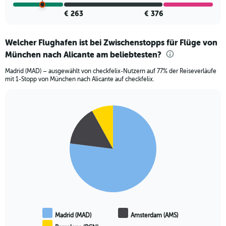
€ 263
€ 376
Welcher Flughafen ist bei Zwischenstopps für Flüge von
München nach Alicante am beliebtesten?
Madrid (MAD) – ausgewählt von checkfelix-Nutzern auf 77% der Reiseverläufe
mit 1-Stopp von München nach Alicante auf checkfelix.
Pie
Chart
graphic.
chart
with
3
slices.
Madrid (MAD)
Amsterdam (AMS)