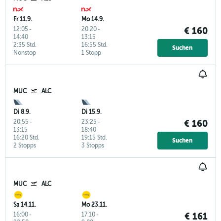
Fr 11.9.
Mo 14.9.
12:05
-
20:20
-
€ 160
14:40
13:15
2:35 Std.
16:55 Std.
Suchen
Nonstop
1 Stopp
MUC
ALC
Di 8.9.
Di 15.9.
20:55
-
23:25
-
€ 160
13:15
18:40
16:20 Std.
19:15 Std.
Suchen
2 Stopps
3 Stopps
MUC
ALC
Sa 14.11.
Mo 23.11.
16:00
-
17:10
-
€ 161