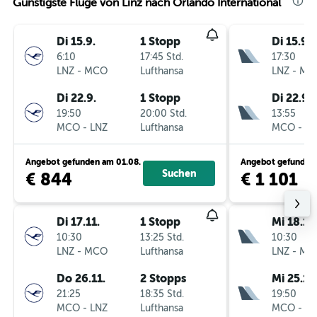
Günstigste Flüge von Linz nach Orlando International
Di 15.9.
1 Stopp
Di 15.9.
6:10
17:45 Std.
17:30
LNZ
-
MCO
Lufthansa
LNZ
-
MC
Di 22.9.
1 Stopp
Di 22.9.
19:50
20:00 Std.
13:55
MCO
-
LNZ
Lufthansa
MCO
-
LN
Angebot gefunden am 01.08.
Angebot gefunden 
Suchen
€ 844
€ 1 101
Di 17.11.
1 Stopp
Mi 18.11.
10:30
13:25 Std.
10:30
LNZ
-
MCO
Lufthansa
LNZ
-
MC
Do 26.11.
2 Stopps
Mi 25.11.
21:25
18:35 Std.
19:50
MCO
-
LNZ
Lufthansa
MCO
-
LN