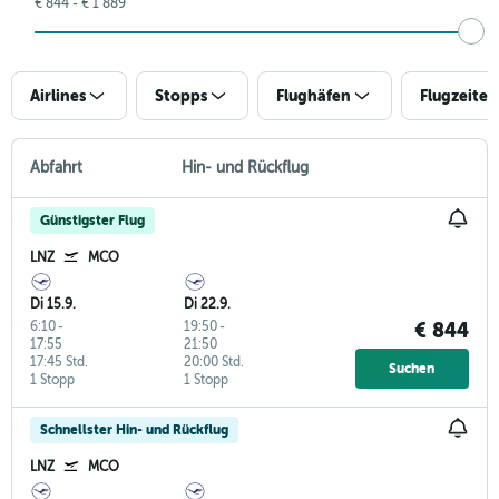
€ 844 - € 1 889
Airlines
Stopps
Flughäfen
Flugzeiten
Abfahrt
Hin- und Rückflug
Günstigster Flug
LNZ
MCO
Di 15.9.
Di 22.9.
6:10
-
19:50
-
€ 844
17:55
21:50
17:45 Std.
20:00 Std.
Suchen
1 Stopp
1 Stopp
Schnellster Hin- und Rückflug
LNZ
MCO