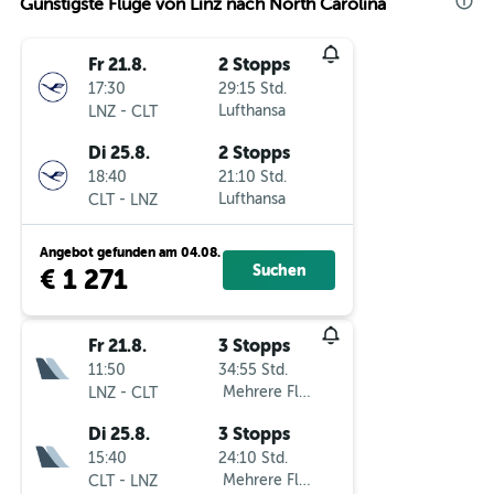
Günstigste Flüge von Linz nach North Carolina
Fr 21.8.
2 Stopps
17:30
29:15 Std.
-
Lufthansa
LNZ
CLT
Di 25.8.
2 Stopps
18:40
21:10 Std.
-
Lufthansa
CLT
LNZ
Angebot gefunden am 04.08.
Suchen
€ 1 271
Fr 21.8.
3 Stopps
11:50
34:55 Std.
-
Mehrere Fluglinien
LNZ
CLT
Di 25.8.
3 Stopps
15:40
24:10 Std.
-
Mehrere Fluglinien
CLT
LNZ