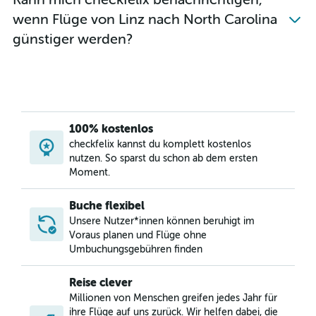
Flüge von Wien nach Seattle
wenn Flüge von Linz nach North Carolina
Flüge von Wien nach Washington Ronald Reagan
günstiger werden?
Flüge von Wien nach Denver
Flüge von Graz nach New York–John F. Kennedy
Flüge von Graz nach Miami
Flüge von Wien nach Oakland
Flüge von Wien nach Phoenix-Sky Harbor
100% kostenlos
Flüge von Graz nach Los Angeles
checkfelix kannst du komplett kostenlos
nutzen. So sparst du schon ab dem ersten
Flüge von Wien nach Houston-Hobby
Moment.
Flüge von Wien nach Love Field
Flüge von Wien nach Nashville
Buche flexibel
Flüge von Wien nach San Diego
Unsere Nutzer*innen können beruhigt im
Voraus planen und Flüge ohne
Flüge von Wien nach Fort Myers
Umbuchungsgebühren finden
Flüge von Innsbruck nach New York La Guardia
Flüge von Wien nach Houston George Bush Intercont
Reise clever
Millionen von Menschen greifen jedes Jahr für
Flüge von Wien nach Anchorage
ihre Flüge auf uns zurück. Wir helfen dabei, die