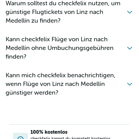
Warum solltest du checkfelix nutzen, um
Flüge von Innsbruck nach Cartagena
günstige Flugtickets von Linz nach
Flüge von Innsbruck nach Cali
Medellín zu finden?
Flüge von Wien nach San Andrés
Flüge von Klagenfurt nach Bogotá
Kann checkfelix Flüge von Linz nach
Flüge von Salzburg nach Cali
Medellín ohne Umbuchungsgebühren
Flüge von Linz nach Bogotá
finden?
Flüge von Linz nach Medellín–José María Córdova
Kann mich checkfelix benachrichtigen,
wenn Flüge von Linz nach Medellín
günstiger werden?
100% kostenlos
checkfelix kannst du komplett kostenlos