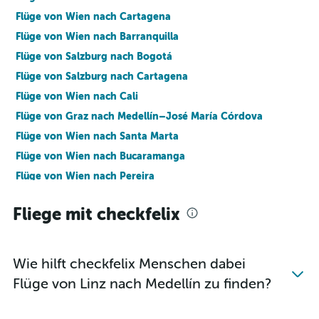
Flüge von Wien nach Cartagena
Flüge von Wien nach Barranquilla
Flüge von Salzburg nach Bogotá
Flüge von Salzburg nach Cartagena
Flüge von Wien nach Cali
Flüge von Graz nach Medellín–José María Córdova
Flüge von Wien nach Santa Marta
Flüge von Wien nach Bucaramanga
Flüge von Wien nach Pereira
Flüge von Wien nach Armenia
Fliege mit checkfelix
Flüge von Wien nach Villavicencio
Flüge von Graz nach Bogotá
Flüge von Wien nach Cúcuta
Wie hilft checkfelix Menschen dabei
Flüge von Innsbruck nach Bogotá
Flüge von Linz nach Medellín zu finden?
Flüge von Salzburg nach Barranquilla
Flüge von Innsbruck nach Medellín–José María Córdova