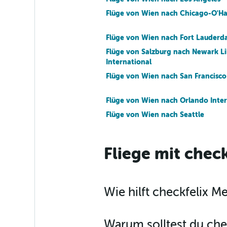
Flüge von Wien nach Chicago-O'Ha
Flüge von Wien nach Fort Lauderda
Flüge von Salzburg nach Newark Li
International
Flüge von Wien nach San Francisco
Flüge von Wien nach Orlando Inter
Flüge von Wien nach Seattle
Flüge von Wien nach Washington 
Fliege mit check
Reagan
Flüge von Wien nach Oakland
Flüge von Wien nach Burbank
Wie hilft checkfelix 
Flüge von Wien nach Portland
Warum solltest du che
Flüge von Wien nach Charlotte