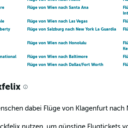
re
Flüge von Wien nach Santa Ana
Fl
In
le
Flüge von Wien nach Las Vegas
Fl
berty
Flüge von Salzburg nach New York La Guardia
Fl
Flüge von Wien nach Honolulu
Fl
Ke
national
Flüge von Wien nach Baltimore
Fl
Flüge von Wien nach Dallas/Fort Worth
Fl
In
Ronald
Flüge von Linz nach New York La Guardia
Fl
felix
Flüge von Graz nach New York La Guardia
Fl
Flüge von Graz nach Newark Liberty
Fl
International
In
Menschen dabei Flüge von Klagenfurt nach 
Flüge von Graz nach New York–John F.
Fl
Kennedy
ckfelix nutzen, um günstige Flugtickets v
Flüge von Wien nach Denver
Fl