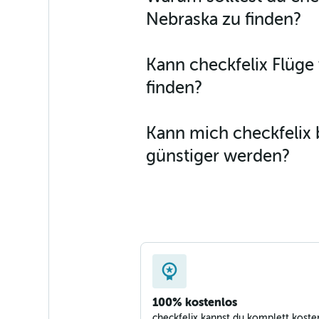
Nebraska zu finden?
Flüge von Graz nach Los Angeles
Flüge von Wien nach Salt Lake City
Flüge von Salzburg nach San Franc
Kann checkfelix Flüg
finden?
Kann mich checkfelix 
günstiger werden?
100% kostenlos
checkfelix kannst du komplett koste