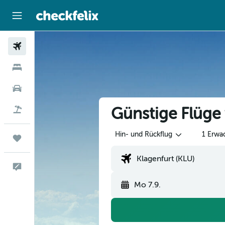
Flüge
Hotels
Mietwagen
Günstige Flüge
Flug+Hotel
Hin- und Rückflug
1 Erwa
Trips
Feedback
Mo 7.9.