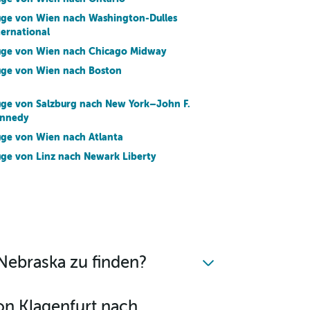
üge von Wien nach Washington-Dulles
ternational
üge von Wien nach Chicago Midway
üge von Wien nach Boston
üge von Salzburg nach New York–John F.
nnedy
üge von Wien nach Atlanta
üge von Linz nach Newark Liberty
ternational
üge von Wien nach Houston-Hobby
üge von Wien nach Tampa
üge von Wien nach Houston George Bush
tercont
Nebraska zu finden?
üge von Wien nach San Diego
on Klagenfurt nach
üge von Graz nach Miami