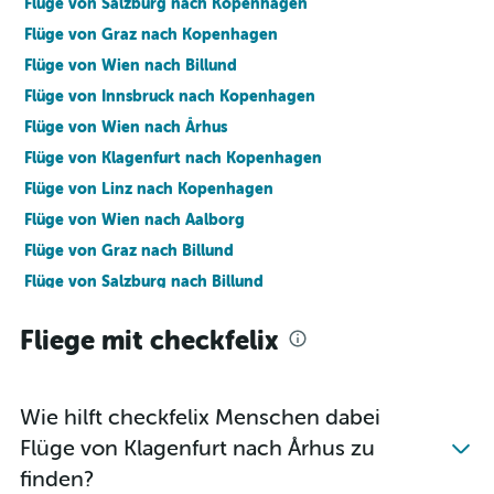
Flüge von Salzburg nach Kopenhagen
Flüge von Graz nach Kopenhagen
Flüge von Wien nach Billund
Flüge von Innsbruck nach Kopenhagen
Flüge von Wien nach Århus
Flüge von Klagenfurt nach Kopenhagen
Flüge von Linz nach Kopenhagen
Flüge von Wien nach Aalborg
Flüge von Graz nach Billund
Flüge von Salzburg nach Billund
Flüge von Graz nach Århus
Fliege mit checkfelix
Flüge von Linz nach Billund
Flüge von Salzburg nach Aalborg
Flüge von Klagenfurt nach Billund
Wie hilft checkfelix Menschen dabei
Flüge von Salzburg nach Rønne
Flüge von Klagenfurt nach Århus zu
Flüge von Innsbruck nach Aalborg
finden?