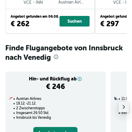
-
Austrian Airlines
-
VCE
INN
VCE
IN
Angebot gefunden am 06.08.
Angebot gefunden 
Suchen
€ 262
€ 297
Finde Flugangebote von Innsbruck
nach Venedig
Hin- und Rückflug ab
€ 246
Austrian Airlines
11.08.
18.12.-21.12.
1 Zwi
2 Zwischenstopps
Insges
Insgesamt 26:50 Std.
Innsbr
Innsbruck bis Venedig