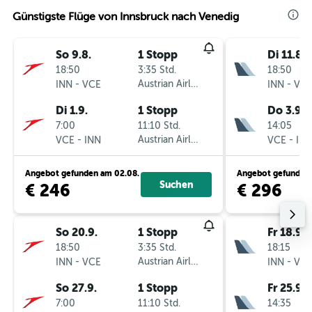
Günstigste Flüge von Innsbruck nach Venedig
So 9.8.
1 Stopp
Di 11.8.
18:50
3:35 Std.
18:50
-
Austrian Airlines
-
INN
VCE
INN
VC
Di 1.9.
1 Stopp
Do 3.9.
7:00
11:10 Std.
14:05
-
Austrian Airlines
-
VCE
INN
VCE
IN
Angebot gefunden am 02.08.
Angebot gefunden 
Suchen
€ 246
€ 296
So 20.9.
1 Stopp
Fr 18.9.
18:50
3:35 Std.
18:15
-
Austrian Airlines
-
INN
VCE
INN
VC
So 27.9.
1 Stopp
Fr 25.9.
7:00
11:10 Std.
14:35