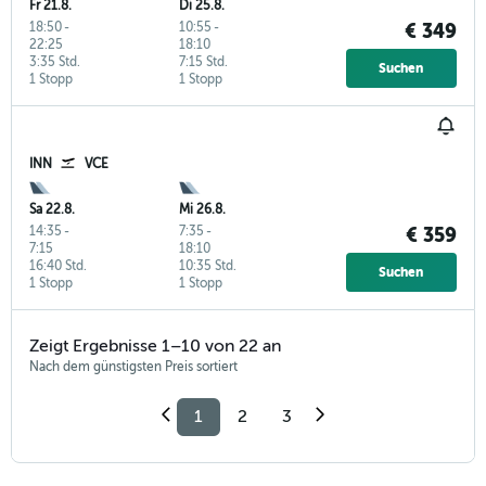
Fr 21.8.
Di 25.8.
18:50
-
10:55
-
€ 349
22:25
18:10
3:35 Std.
7:15 Std.
Suchen
1 Stopp
1 Stopp
INN
VCE
Sa 22.8.
Mi 26.8.
14:35
-
7:35
-
€ 359
7:15
18:10
16:40 Std.
10:35 Std.
Suchen
1 Stopp
1 Stopp
Zeigt Ergebnisse 1–10 von 22 an
Nach dem günstigsten Preis sortiert
1
2
3