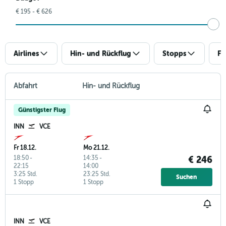
€ 195 - € 626
Airlines
Hin- und Rückflug
Stopps
Fl
Abfahrt
Hin- und Rückflug
Günstigster Flug
INN
VCE
Fr 18.12.
Mo 21.12.
18:50
-
14:35
-
€ 246
22:15
14:00
3:25 Std.
23:25 Std.
Suchen
1 Stopp
1 Stopp
INN
VCE