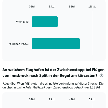
has
1
0Std.
5Std.
9Std.
13Std.
Bar
Y
Chart
graphic.
chart
axis
with
displaying
2
Wien (VIE)
values.
bars.
Range:
0
The
to
chart
300.
has
München (MUC)
1
X
End
of
axis
interactive
displaying
chart
categories.
An welchem Flughafen ist der Zwischenstopp bei Flügen
Range:
von Innsbruck nach Split in der Regel am kürzesten?
2
categories.
Flüge über Wien (VIE) bieten die schnellste Verbindung auf dieser Strecke. Die
The
durchschnittliche Aufenthaltszeit beim Zwischenstopp beträgt hier 1:51 Std..
chart
has
1
0Std.
2Std.
4Std.
5Std.
Bar
Y
Chart
graphic.
chart
axis