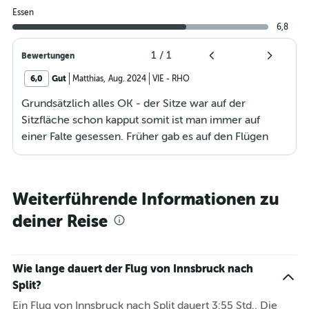
Essen
6,8
1
/
1
Bewertungen
6,0
Gut
Matthias
,
Aug. 2024
VIE
-
RHO
Grundsätzlich alles OK - der Sitze war auf der
Sitzfläche schon kapput somit ist man immer auf
einer Falte gesessen. Früher gab es auf den Flügen
immer eine gratis Speise und Getränke... Jetz muss
man für alles zahlen und das nicht mal wenig. Muss
ehrlich sagen, dass das ein Grund war, warum ich
Weiterführende Informationen zu
gerne mit der Austrian Airlines geflogen bin, weil ich
deiner Reise
mir über dieses Dinge keine Gedanken machen
musste - somit kann ich gleich mit jedem andren billig
Anbieter fliegen.
Wie lange dauert der Flug von Innsbruck nach
Split?
Ein Flug von Innsbruck nach Split dauert 3:55 Std.. Die