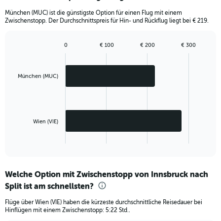
München (MUC) ist die günstigste Option für einen Flug mit einem
Zwischenstopp. Der Durchschnittspreis für Hin- und Rückflug liegt bei € 219.
0
€ 100
€ 200
€ 300
Bar
Chart
graphic.
chart
with
2
München (MUC)
bars.
The
chart
has
Wien (VIE)
1
X
End
of
axis
interactive
displaying
chart
categories.
Welche Option mit Zwischenstopp von Innsbruck nach
Range:
Split ist am schnellsten?
2
categories.
Flüge über Wien (VIE) haben die kürzeste durchschnittliche Reisedauer bei
The
Hinflügen mit einem Zwischenstopp: 5:22 Std..
chart