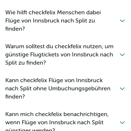
Flüge von Salzburg nach Rijeka
Flüge von Graz nach Zagreb
Wie hilft checkfelix Menschen dabei
Flüge von Innsbruck nach Zadar
Flüge von Innsbruck nach Split zu
Flüge von Linz nach Zagreb
finden?
Flüge von Linz nach Rijeka
Flüge von Klagenfurt nach Split
Warum solltest du checkfelix nutzen, um
Flüge von Innsbruck nach Zagreb
günstige Flugtickets von Innsbruck nach
Flüge von Innsbruck nach Rijeka
Split zu finden?
Kann checkfelix Flüge von Innsbruck
nach Split ohne Umbuchungsgebühren
finden?
Kann mich checkfelix benachrichtigen,
wenn Flüge von Innsbruck nach Split
günstiger werden?