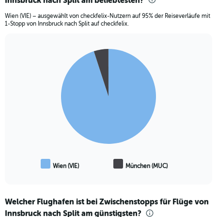
Innsbruck nach Split am beliebtesten?
Wien (VIE) – ausgewählt von checkfelix-Nutzern auf 95% der Reiseverläufe mit
1-Stopp von Innsbruck nach Split auf checkfelix.
Pie
Chart
graphic.
chart
with
2
slices.
Wien (VIE)
München (MUC)
End
of
interactive
chart
Welcher Flughafen ist bei Zwischenstopps für Flüge von
Innsbruck nach Split am günstigsten?