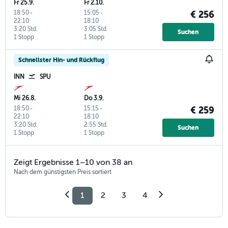
Fr 25.9.
Fr 2.10.
18:50
-
15:05
-
€ 256
22:10
18:10
3:20 Std.
3:05 Std.
Suchen
1 Stopp
1 Stopp
Schnellster Hin- und Rückflug
INN
SPU
Mi 26.8.
Do 3.9.
18:50
-
15:15
-
€ 259
22:10
18:10
3:20 Std.
2:55 Std.
Suchen
1 Stopp
1 Stopp
Zeigt Ergebnisse 1–10 von 38 an
Nach dem günstigsten Preis sortiert
1
2
3
4