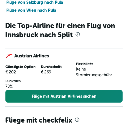
Flüge von Salzburg nach Pula
Flüge von Wien nach Pula
Flüge von Salzburg nach Split
Die Top-Airline für einen Flug von
Flüge von Wien nach Rijeka
Innsbruck nach Split
Flüge von Salzburg nach Zadar
Flüge von Klagenfurt nach Zagreb
Flüge von Linz nach Split
Austrian Airlines
Flüge von Salzburg nach Dubrovnik
Flexibilität
Flüge von Graz nach Dubrovnik
Günstigste Option
Durchschnitt
Keine
€ 202
€ 269
Flüge von Salzburg nach Zagreb
Stornierungsgebühr
Pünktlich
Flüge von Graz nach Zadar
78%
Flüge von Linz nach Zadar
Flüge mit Austrian Airlines suchen
Flüge von Linz nach Dubrovnik
Flüge von Wien nach Osijek
Flüge von Klagenfurt nach Dubrovnik
Fliege mit checkfelix
Flüge von Innsbruck nach Dubrovnik