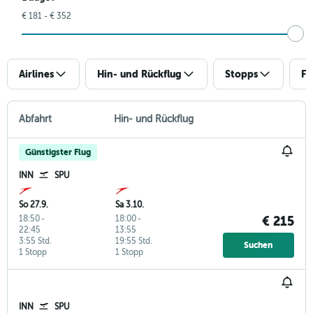
€ 181 - € 352
Airlines
Hin- und Rückflug
Stopps
Fl
Abfahrt
Hin- und Rückflug
Günstigster Flug
INN
SPU
So 27.9.
Sa 3.10.
18:50
-
18:00
-
€ 215
22:45
13:55
3:55 Std.
19:55 Std.
Suchen
1 Stopp
1 Stopp
INN
SPU