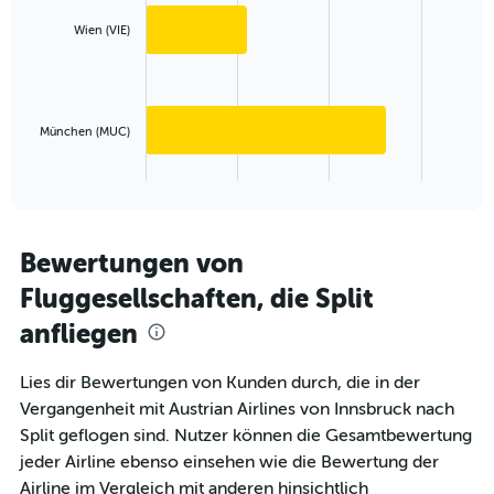
with
displaying
2
Wien (VIE)
values.
bars.
Range:
0
The
to
chart
750.
has
München (MUC)
1
X
End
of
axis
interactive
displaying
chart
categories.
Range:
Bewertungen von
2
Fluggesellschaften, die Split
categories.
The
anfliegen
chart
has
1
Lies dir Bewertungen von Kunden durch, die in der
Y
Vergangenheit mit Austrian Airlines von Innsbruck nach
axis
Split geflogen sind. Nutzer können die Gesamtbewertung
displaying
jeder Airline ebenso einsehen wie die Bewertung der
values.
Range:
Airline im Vergleich mit anderen hinsichtlich