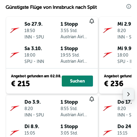
Günstigste Flüge von Innsbruck nach Split
So 27.9.
1 Stopp
Mi 2.9.
18:50
3:55 Std.
8:20
-
Austrian Airlines
-
INN
SPU
INN
SPU
Sa 3.10.
1 Stopp
Mi 9.9.
18:00
19:55 Std.
18:00
-
Austrian Airlines
-
SPU
INN
SPU
INN
Angebot gefunden am 02.08.
Angebot gefunden 
Suchen
€ 215
€ 236
Do 3.9.
1 Stopp
Do 17.9.
8:20
8:55 Std.
8:20
-
Austrian Airlines
-
INN
SPU
INN
SPU
Di 8.9.
1 Stopp
Do 24.9.
15:05
3:05 Std.
15:15