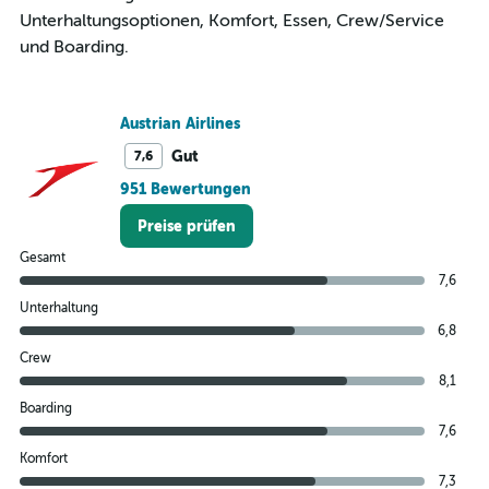
0
Unterhaltungsoptionen, Komfort, Essen, Crew/Service
to
und Boarding.
300.
Austrian Airlines
Gut
7,6
951 Bewertungen
Preise prüfen
Gesamt
7,6
Unterhaltung
6,8
Crew
8,1
Boarding
7,6
Komfort
7,3