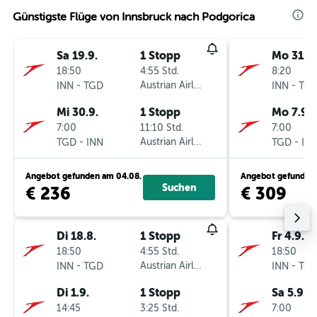
Günstigste Flüge von Innsbruck nach Podgorica
Sa 19.9.
1 Stopp
Mo 31.8.
18:50
4:55 Std.
8:20
-
Austrian Airlines
-
INN
TGD
INN
TG
Mi 30.9.
1 Stopp
Mo 7.9.
7:00
11:10 Std.
7:00
-
Austrian Airlines
-
TGD
INN
TGD
IN
Angebot gefunden am 04.08.
Angebot gefunden 
Suchen
€ 236
€ 309
Di 18.8.
1 Stopp
Fr 4.9.
18:50
4:55 Std.
18:50
-
Austrian Airlines
-
INN
TGD
INN
TG
Di 1.9.
1 Stopp
Sa 5.9.
14:45
3:25 Std.
7:00