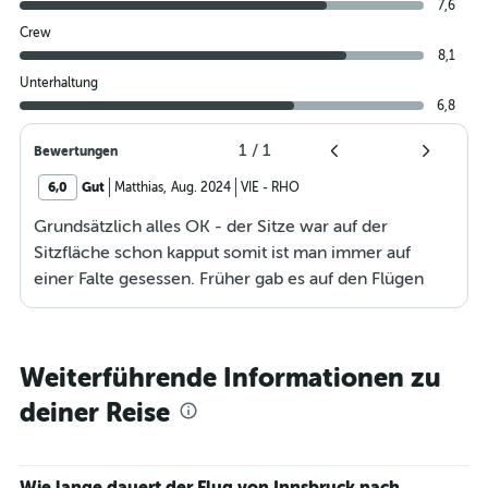
7,6
Crew
8,1
Unterhaltung
6,8
1
/
1
Bewertungen
6,0
Gut
Matthias
,
Aug. 2024
VIE
-
RHO
Grundsätzlich alles OK - der Sitze war auf der
Sitzfläche schon kapput somit ist man immer auf
einer Falte gesessen. Früher gab es auf den Flügen
immer eine gratis Speise und Getränke... Jetz muss
man für alles zahlen und das nicht mal wenig. Muss
ehrlich sagen, dass das ein Grund war, warum ich
Weiterführende Informationen zu
gerne mit der Austrian Airlines geflogen bin, weil ich
deiner Reise
mir über dieses Dinge keine Gedanken machen
musste - somit kann ich gleich mit jedem andren billig
Anbieter fliegen.
Wie lange dauert der Flug von Innsbruck nach