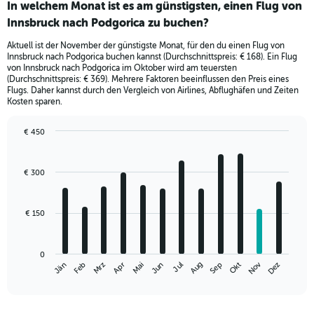
In welchem Monat ist es am günstigsten, einen Flug von
Innsbruck nach Podgorica zu buchen?
Aktuell ist der November der günstigste Monat, für den du einen Flug von
Innsbruck nach Podgorica buchen kannst (Durchschnittspreis: € 168). Ein Flug
von Innsbruck nach Podgorica im Oktober wird am teuersten
(Durchschnittspreis: € 369). Mehrere Faktoren beeinflussen den Preis eines
Flugs. Daher kannst durch den Vergleich von Airlines, Abflughäfen und Zeiten
Kosten sparen.
€ 450
Bar
Chart
graphic.
chart
with
€ 300
12
bars.
€ 150
The
chart
has
0
1
Nov
Jän
Feb
Mrz
Apr
Mai
Jun
Jul
Aug
Sep
Okt
Dez
X
End
of
axis
interactive
displaying
chart
categories.