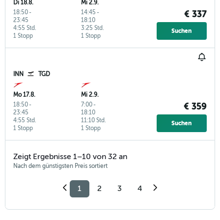
Di 18.8.
Mi 2.9.
18:50
-
14:45
-
€ 337
23:45
18:10
4:55 Std.
3:25 Std.
Suchen
1 Stopp
1 Stopp
INN
TGD
Mo 17.8.
Mi 2.9.
18:50
-
7:00
-
€ 359
23:45
18:10
4:55 Std.
11:10 Std.
Suchen
1 Stopp
1 Stopp
Zeigt Ergebnisse 1–10 von 32 an
Nach dem günstigsten Preis sortiert
1
2
3
4