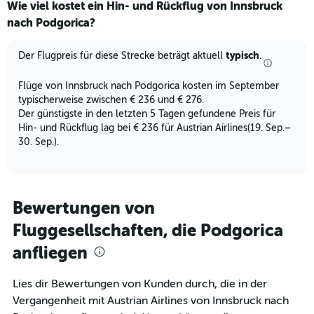
Wie viel kostet ein Hin- und Rückflug von Innsbruck
Range:
nach Podgorica?
12
categories.
The
typisch
Der Flugpreis für diese Strecke beträgt aktuell
.
chart
has
Flüge von Innsbruck nach Podgorica kosten im September
1
typischerweise zwischen € 236 und € 276.
Y
Der günstigste in den letzten 5 Tagen gefundene Preis für
axis
Hin- und Rückflug lag bei € 236 für Austrian Airlines(19. Sep.–
displaying
values.
30. Sep.).
Range:
0
to
450.
Bewertungen von
Fluggesellschaften, die Podgorica
anfliegen
Lies dir Bewertungen von Kunden durch, die in der
Vergangenheit mit Austrian Airlines von Innsbruck nach