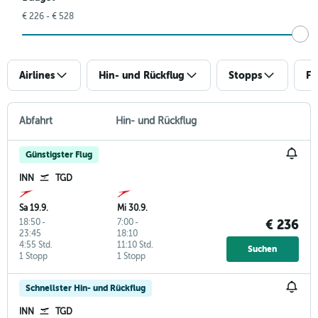
€ 226 - € 528
Airlines
Hin- und Rückflug
Stopps
Fl
Abfahrt
Hin- und Rückflug
Günstigster Flug
INN
TGD
Sa 19.9.
Mi 30.9.
18:50
-
7:00
-
€ 236
23:45
18:10
4:55 Std.
11:10 Std.
Suchen
1 Stopp
1 Stopp
Schnellster Hin- und Rückflug
INN
TGD