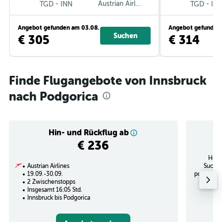
-
Austrian Airlines
-
TGD
INN
TGD
IN
Angebot gefunden am 03.08.
Angebot gefunden 
Suchen
€ 305
€ 314
Finde Flugangebote von Innsbruck
nach Podgorica
Hin- und Rückflug ab
€ 236
Höch
Austrian Airlines
Suchan
19.09.-30.09.
potenziel
2 Zwischenstopps
Insgesamt 16:05 Std.
Innsbruck bis Podgorica