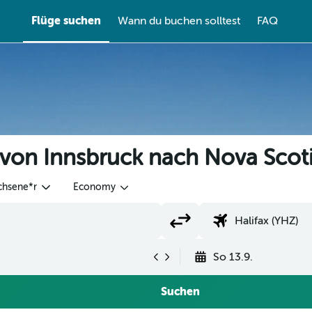
Flüge suchen
Wann du buchen solltest
FAQ
 von Innsbruck nach Nova Scot
chsene*r
Economy
So 13.9.
Suchen