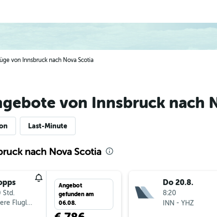
Flüge von Innsbruck nach Nova Scotia
ngebote von Innsbruck nach N
ion
Last-Minute
bruck nach Nova Scotia
opps
Do 20.8.
Angebot
 Std.
8:20
gefunden am
ere Fluglinien
-
INN
YHZ
06.08.