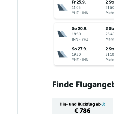
Fr 25.9.
2 St
11:05
21:50
-
Mehr
YHZ
INN
So 20.9.
2 St
18:50
25:40
-
Mehr
INN
YHZ
So 27.9.
2 St
19:30
31:10
-
Mehr
YHZ
INN
Finde Flugange
Hin- und Rückflug ab
€ 786