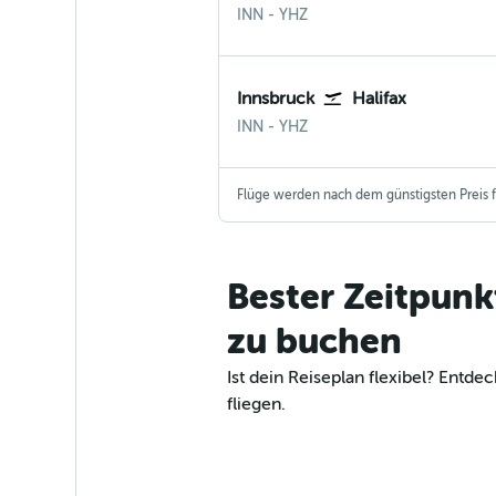
Innsbruck
Halifax
INN
-
YHZ
Innsbruck
Halifax
Innsbruck
Halifax
INN
-
YHZ
Flüge werden nach dem günstigsten Preis fü
Bester Zeitpunk
zu buchen
Ist dein Reiseplan flexibel? Ent
fliegen.