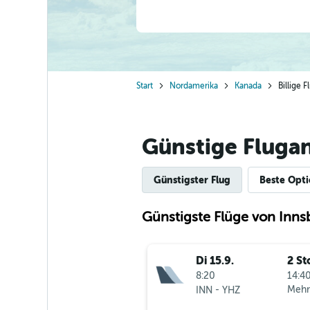
Start
Nordamerika
Kanada
Billige 
Günstige Fluga
Günstigster Flug
Beste Opt
Günstigste Flüge von Inns
Di 15.9.
2 St
8:20
14:40
-
Mehr
INN
YHZ