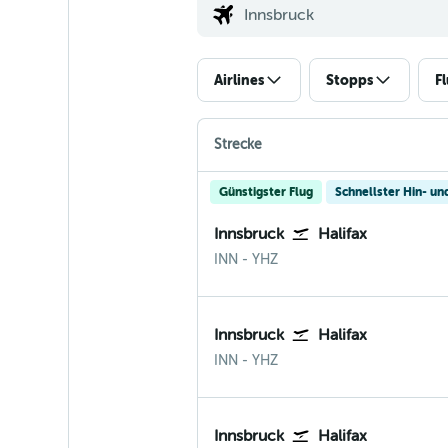
Airlines
Stopps
F
Strecke
Günstigster Flug
Schnellster Hin- un
Innsbruck
Halifax
Innsbruck
Halifax
INN
-
YHZ
Innsbruck
Halifax
Innsbruck
Halifax
INN
-
YHZ
Innsbruck
Halifax