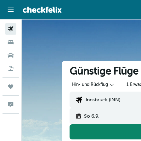
Flüge
Hotels
Mietwagen
Günstige Flüge
Flug+Hotel
Hin- und Rückflug
1 Erwa
Trips
Feedback
So 6.9.