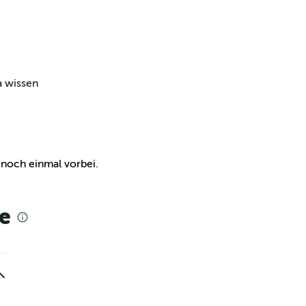
a wissen
e noch einmal vorbei.
e