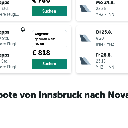
€ 786
opps
Mo 24.8.
 Std.
22:35
Suchen
ere Fluglinien
-
YHZ
INN
opps
Di 25.8.
Angebot
 Std.
8:20
gefunden am
ere Fluglinien
-
INN
YHZ
06.08.
€ 818
opps
Fr 28.8.
 Std.
23:15
Suchen
ere Fluglinien
-
YHZ
INN
bote von Innsbruck nach Nova