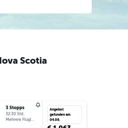
ova Scotia
3 Stopps
Angebot
32:30 Std.
gefunden am
Mehrere Fluglinien
04.08.