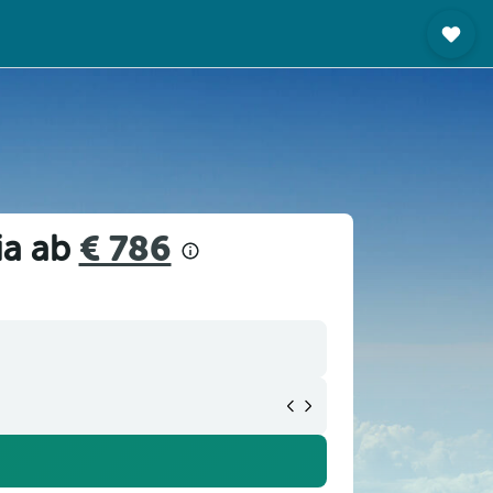
ia ab
€ 786