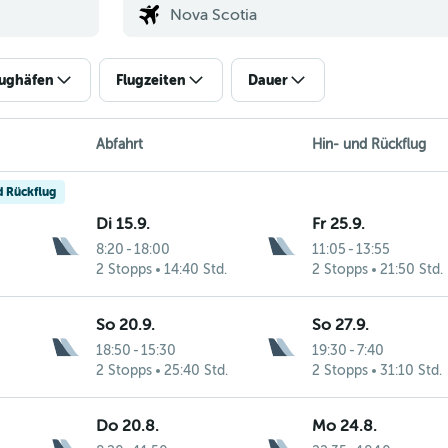
lughäfen
Flugzeiten
Dauer
Abfahrt
Hin- und Rückflug
d Rückflug
Di 15.9.
Fr 25.9.
8:20
-
18:00
11:05
-
13:55
2 Stopps
14:40 Std.
2 Stopps
21:50 Std.
So 20.9.
So 27.9.
18:50
-
15:30
19:30
-
7:40
2 Stopps
25:40 Std.
2 Stopps
31:10 Std.
Do 20.8.
Mo 24.8.