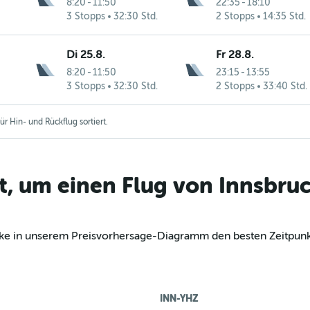
8:20
-
11:50
22:35
-
18:10
3 Stopps
32:30 Std.
2 Stopps
14:35 Std.
Di 25.8.
Fr 28.8.
8:20
-
11:50
23:15
-
13:55
3 Stopps
32:30 Std.
2 Stopps
33:40 Std.
r Hin- und Rückflug sortiert.
t, um einen Flug von Innsbru
decke in unserem Preisvorhersage-Diagramm den besten Zeitpun
INN-YHZ