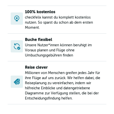
Flüge von Wien nach Charlotte
Flüge von Wien nach Love Field
100% kostenlos
Flüge von Wien nach Houston George Bush Intercont
checkfelix kannst du komplett kostenlos
nutzen. So sparst du schon ab dem ersten
Flüge von Wien nach Oakland
Moment.
Flüge von Wien nach Portland
Flüge von Wien nach New Orleans
Buche flexibel
Flüge von Wien nach Cleveland
Unsere Nutzer*innen können beruhigt im
Voraus planen und Flüge ohne
Flüge von Wien nach Kahului
Umbuchungsgebühren finden
Flüge von Wien nach Philadelphia
Flüge von Wien nach Salt Lake City
Reise clever
Millionen von Menschen greifen jedes Jahr für
Flüge von Linz nach Los Angeles
ihre Flüge auf uns zurück. Wir helfen dabei, die
Flüge von Wien nach Nashville
Reiseplanung zu vereinfachen, indem wir
Flüge von Linz nach Newark Liberty International
hilfreiche Einblicke und datengetriebene
Diagramme zur Verfügung stellen, die bei der
Flüge von Wien nach Denver
Entscheidungsfindung helfen.
Flüge von Wien nach Spokane
Flüge von Wien nach Fort Myers