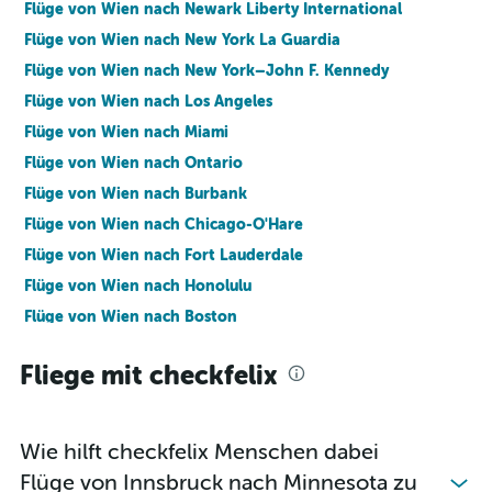
Flüge von Wien nach Newark Liberty International
Flüge von Wien nach New York La Guardia
Flüge von Wien nach New York–John F. Kennedy
Flüge von Wien nach Los Angeles
Flüge von Wien nach Miami
Flüge von Wien nach Ontario
Flüge von Wien nach Burbank
Flüge von Wien nach Chicago-O'Hare
Flüge von Wien nach Fort Lauderdale
Flüge von Wien nach Honolulu
Flüge von Wien nach Boston
Flüge von Wien nach Las Vegas
Fliege mit checkfelix
Flüge von Wien nach San Francisco
Flüge von Wien nach Washington-Dulles International
Flüge von Wien nach Baltimore
Wie hilft checkfelix Menschen dabei
Flüge von Wien nach Seattle
Flüge von Innsbruck nach Minnesota zu