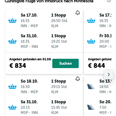
Günstigste Flüge von Innsbruck nach Minnesota
Sa 17.10.
1 Stopp
Sa 17.10
16:35
26:50 Std.
16:35
INN
-
MSP
KLM
INN
-
MS
Sa 31.10.
1 Stopp
Fr 30.10.
16:35
19:25 Std.
20:00
MSP
-
INN
KLM
MSP
-
IN
Angebot gefunden am 01.08.
Angebot gefunden 
Suchen
€ 834
€ 844
So 18.10.
1 Stopp
So 13.9.
16:30
29:15 Std.
18:50
INN
-
MSP
KLM
INN
-
MS
Sa 31.10.
1 Stopp
So 20.9.
20:15
15:45 Std.
7:50
MSP
-
INN
KLM
MSP
-
IN