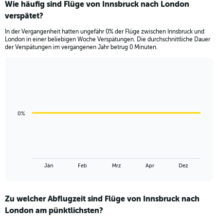
Wie häufig sind Flüge von Innsbruck nach London
verspätet?
In der Vergangenheit hatten ungefähr 0% der Flüge zwischen Innsbruck und
London in einer beliebigen Woche Verspätungen. Die durchschnittliche Dauer
der Verspätungen im vergangenen Jahr betrug 0 Minuten.
Line
Chart
graphic.
chart
with
7
data
0%
points.
The
chart
has
1
End
Jän
Feb
Mrz
Apr
Dez
of
X
interactive
axis
chart
displaying
Zu welcher Abflugzeit sind Flüge von Innsbruck nach
categories.
Range:
London am pünktlichsten?