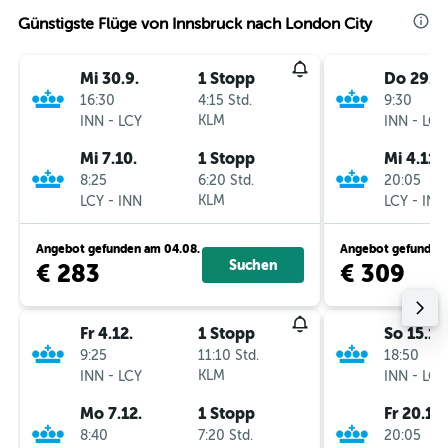
Günstigste Flüge von Innsbruck nach London City
Mi 30.9.
1 Stopp
Do 29.10
16:30
4:15 Std.
9:30
-
KLM
-
INN
LCY
INN
LCY
Mi 7.10.
1 Stopp
Mi 4.11.
8:25
6:20 Std.
20:05
-
KLM
-
LCY
INN
LCY
INN
Angebot gefunden am 04.08.
Angebot gefunden 
Suchen
€ 283
€ 309
Fr 4.12.
1 Stopp
So 15.11.
9:25
11:10 Std.
18:50
-
KLM
-
INN
LCY
INN
LCY
Mo 7.12.
1 Stopp
Fr 20.11.
8:40
7:20 Std.
20:05