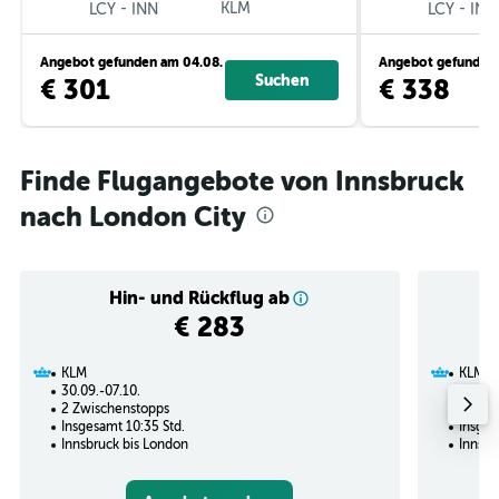
-
KLM
-
LCY
INN
LCY
INN
Angebot gefunden am 04.08.
Angebot gefunden 
Suchen
€ 301
€ 338
Finde Flugangebote von Innsbruck
nach London City
Hin- und Rückflug ab
€ 283
KLM
KLM
30.09.-07.10.
06.09.
2 Zwischenstopps
1 Zwi
Insgesamt 10:35 Std.
Insges
Innsbruck bis London
Innsbr