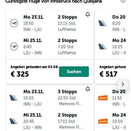
Günstigste Flüge von Innsbruck nach Ljubljana
Mo 23.11.
2 Stopps
Do 20.8.
18:50
15:15 Std.
8:20
-
Lufthansa
-
INN
LJU
INN
LJU
Mi 25.11.
2 Stopps
Mo 24.8
6:40
7:20 Std.
10:25
-
Lufthansa
-
LJU
INN
LJU
INN
Angebot gefunden am 03.08.
Angebot gefunden 
Suchen
€ 325
€ 517
Mo 23.11.
3 Stopps
Do 20.8.
10:05
22:55 Std.
11:55
-
Mehrere Fluglinien
-
INN
LJU
INN
LJU
Mi 25.11.
2 Stopps
Mo 24.8
20:45
17:15 Std.
10:50
-
Mehrere Fluglinien
-
LJU
INN
LJU
INN