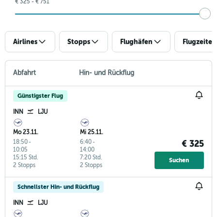
€ 325 - € 751
Airlines
Stopps
Flughäfen
Flugzeiten
Abfahrt
Hin- und Rückflug
Günstigster Flug
INN
LJU
Mo 23.11.
Mi 25.11.
18:50
-
6:40
-
€ 325
10:05
14:00
15:15 Std.
7:20 Std.
Suchen
2 Stopps
2 Stopps
Schnellster Hin- und Rückflug
INN
LJU