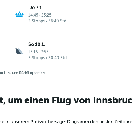
Do 7.1.
14:45
-
23:25
2 Stopps
36:40 Std.
So 10.1.
15:15
-
7:55
3 Stopps
20:40 Std.
r Hin- und Rückflug sortiert.
t, um einen Flug von Innsbruc
decke in unserem Preisvorhersage-Diagramm den besten Zeitpunk