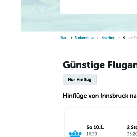
Start
Südamerika
Brasilien
Billige 
Günstige Flugan
Nur Hinflug
Hinflüge von Innsbruck na
So 10.1.
2 St
16:30
33:20