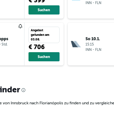
€ 599
-
INN
FLN
Suchen
Angebot
gefunden am
opps
So 10.1.
03.08.
 Std.
15:15
€ 706
-
INN
FLN
Suchen
finder
e von Innsbruck nach Florianópolis zu finden und zu vergleiche