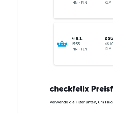
-
KLM
INN
FLN
Fr 8.1.
2 St
15:55
46:10
-
KLM
INN
FLN
checkfelix Preis
Verwende die Filter unten, um Flüg