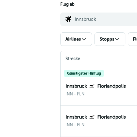
Flug ab
Airlines
Stopps
F
Strecke
Günstigster Hinflug
Innsbruck
Florianópolis
Innsbruck
Florianopolis
INN
-
FLN
Innsbruck
Florianópolis
Innsbruck
Florianopolis
INN
-
FLN