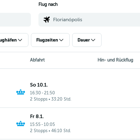
Flug nach
lughäfen
Flugzeiten
Dauer
Abfahrt
Hin- und Rückflug
So 10.1.
16:30
-
21:50
2 Stopps
33:20 Std.
Fr 8.1.
15:55
-
10:05
2 Stopps
46:10 Std.