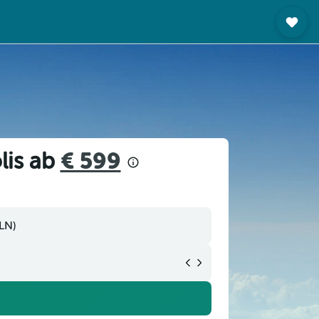
lis ab
€ 599