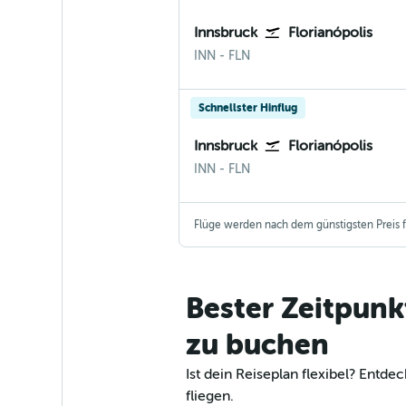
Innsbruck
Florianópolis
Innsbruck
Florianopolis
INN
-
FLN
Schnellster Hinflug
Innsbruck
Florianópolis
Innsbruck
Florianopolis
INN
-
FLN
Flüge werden nach dem günstigsten Preis fü
Bester Zeitpunk
zu buchen
Ist dein Reiseplan flexibel? Ent
fliegen.