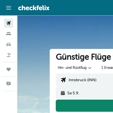
Flüge
Hotels
Mietwagen
Günstige Flüge
Flug+Hotel
Hin- und Rückflug
1 Erwa
Trips
Feedback
Sa 5.9.