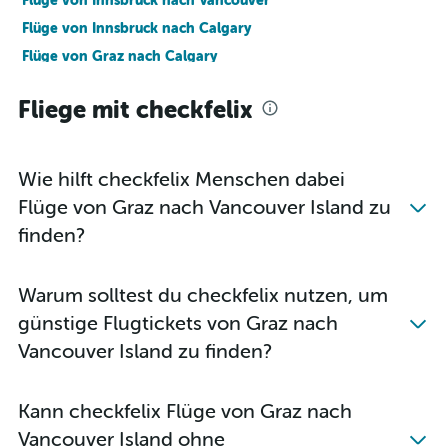
Flüge von Innsbruck nach Vancouver
Flüge von Innsbruck nach Calgary
Flüge von Graz nach Calgary
Flüge von Wien nach Kamloops
Fliege mit checkfelix
Flüge von Linz nach Vancouver
Flüge von Klagenfurt nach Vancouver
Flüge von Wien nach Nanaimo
Wie hilft checkfelix Menschen dabei
Flüge von Wien nach Cranbrook
Flüge von Graz nach Vancouver Island zu
Flüge von Linz nach Calgary
finden?
Warum solltest du checkfelix nutzen, um
günstige Flugtickets von Graz nach
Vancouver Island zu finden?
Kann checkfelix Flüge von Graz nach
Vancouver Island ohne