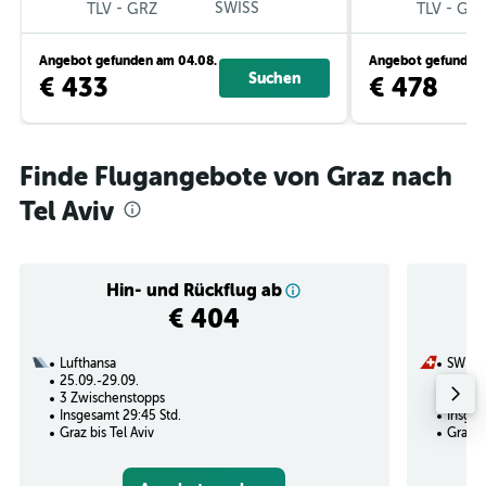
-
SWISS
-
TLV
GRZ
TLV
GR
Angebot gefunden am 04.08.
Angebot gefunden 
Suchen
€ 433
€ 478
Finde Flugangebote von Graz nach
Tel Aviv
Hin- und Rückflug ab
€ 404
Lufthansa
SWISS
25.09.-29.09.
04.09.
3 Zwischenstopps
1 Zwi
Insgesamt 29:45 Std.
Insges
Graz bis Tel Aviv
Graz bi