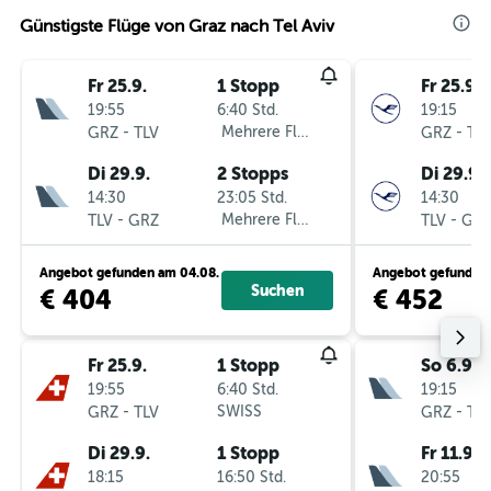
Günstigste Flüge von Graz nach Tel Aviv
Fr 25.9.
1 Stopp
Fr 25.9.
19:55
6:40 Std.
19:15
-
Mehrere Fluglinien
-
GRZ
TLV
GRZ
TL
Di 29.9.
2 Stopps
Di 29.9.
14:30
23:05 Std.
14:30
-
Mehrere Fluglinien
-
TLV
GRZ
TLV
GR
Angebot gefunden am 04.08.
Angebot gefunden 
Suchen
€ 404
€ 452
Fr 25.9.
1 Stopp
So 6.9.
19:55
6:40 Std.
19:15
-
SWISS
-
GRZ
TLV
GRZ
TL
Di 29.9.
1 Stopp
Fr 11.9.
18:15
16:50 Std.
20:55