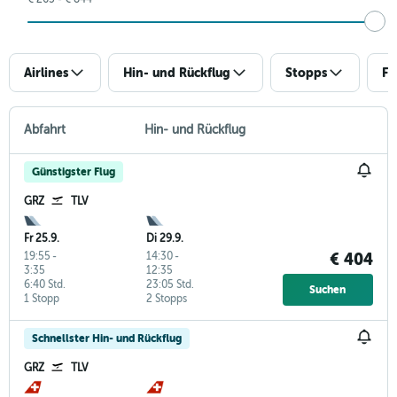
Airlines
Hin- und Rückflug
Stopps
Fl
Abfahrt
Hin- und Rückflug
Günstigster Flug
GRZ
TLV
Fr 25.9.
Di 29.9.
19:55
-
14:30
-
€ 404
3:35
12:35
6:40 Std.
23:05 Std.
Suchen
1 Stopp
2 Stopps
Schnellster Hin- und Rückflug
GRZ
TLV