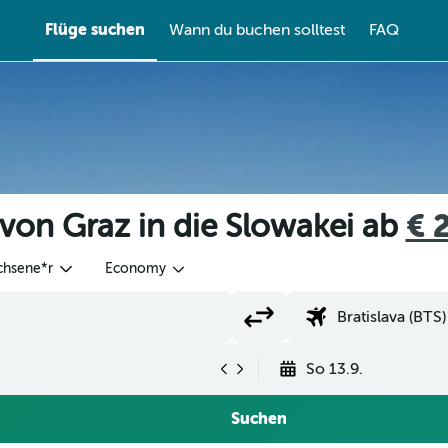
Flüge suchen
Wann du buchen solltest
FAQ
von Graz in die Slowakei ab
€ 
chsene*r
Economy
So 13.9.
Suchen