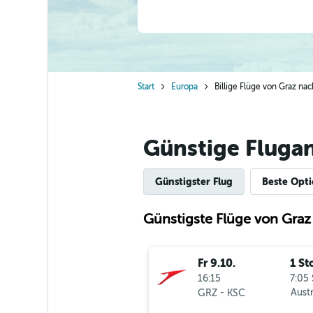
Start
Europa
Billige Flüge von Graz na
Günstige Fluga
Günstigster Flug
Beste Opt
Günstigste Flüge von Graz
Fr 9.10.
1 St
16:15
7:05 
-
Austr
GRZ
KSC