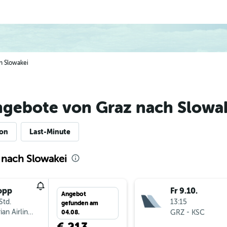
ch Slowakei
ngebote von Graz nach Slowa
ion
Last-Minute
 nach Slowakei
opp
Fr 9.10.
Angebot
Std.
13:15
gefunden am
ian Airlines
-
GRZ
KSC
04.08.