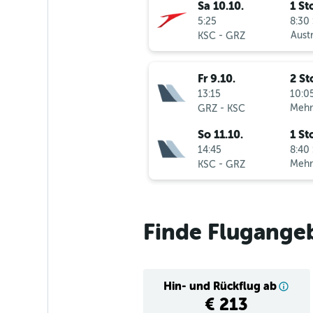
Sa 10.10.
1 St
5:25
8:30 
-
Austr
KSC
GRZ
Fr 9.10.
2 St
13:15
10:05
-
Mehr
GRZ
KSC
So 11.10.
1 St
14:45
8:40 
-
Mehr
KSC
GRZ
Finde Flugange
Hin- und Rückflug ab
€ 213