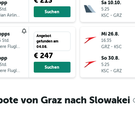
€ 213
opp
Sa 10.10.
Std.
5:25
Suchen
ian Airlines
-
KSC
GRZ
opps
Mi 26.8.
Angebot
 Std.
16:35
gefunden am
ere Fluglinien
-
GRZ
KSC
04.08.
€ 247
opp
So 30.8.
Std.
5:25
Suchen
ere Fluglinien
-
KSC
GRZ
bote von Graz nach Slowakei