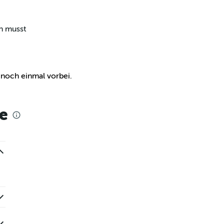
en musst
e noch einmal vorbei.
e