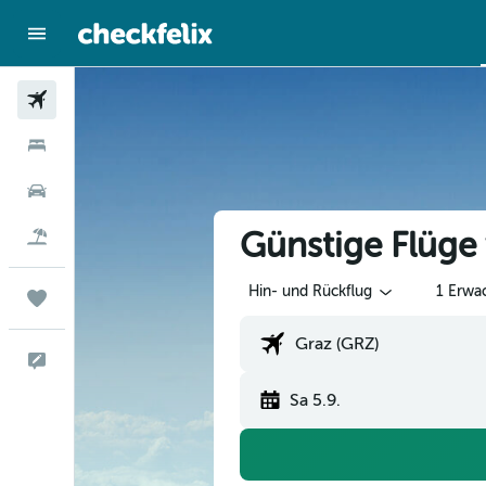
Flüge
Hotels
Mietwagen
Günstige Flüg
Flug+Hotel
Hin- und Rückflug
1 Erwa
Trips
Feedback
Sa 5.9.