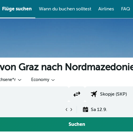
Flüge suchen
Wann du buchen solltest
Airlines
FAQ
e von Graz nach Nordmazedoni
chsene*r
Economy
Sa 12.9.
Suchen