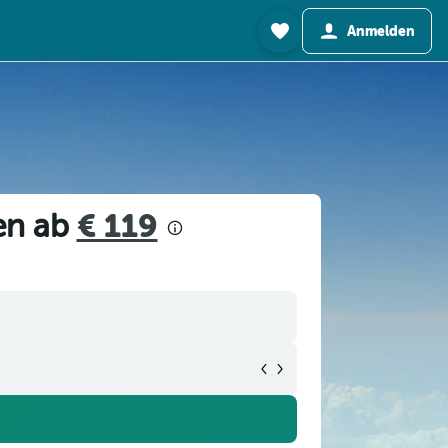
Anmelden
en ab
€ 119