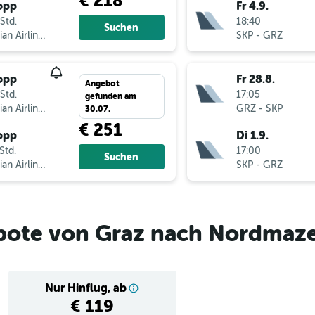
€ 218
opp
Fr 4.9.
Std.
18:40
Suchen
Austrian Airlines
SKP
-
GRZ
opp
Fr 28.8.
Angebot
Std.
17:05
gefunden am
Austrian Airlines
GRZ
-
SKP
30.07.
€ 251
opp
Di 1.9.
Std.
17:00
Suchen
Austrian Airlines
SKP
-
GRZ
bote von Graz nach Nordmaz
Nur Hinflug, ab
€ 119