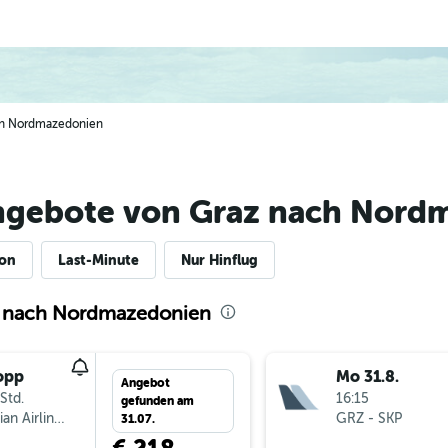
ach Nordmazedonien
ngebote von Graz nach Nord
ion
Last-Minute
Nur Hinflug
z nach Nordmazedonien
opp
Mo 31.8.
Angebot
Std.
16:15
gefunden am
Austrian Airlines
GRZ
-
SKP
31.07.