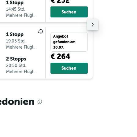
€ 252
1 Stopp
Mo 21.9
14:45 Std.
19:10
Suchen
Mehrere Fluglinien
SKP
-
GR
1 Stopp
Mo 17.8
Angebot
19:05 Std.
16:15
gefunden am
Mehrere Fluglinien
GRZ
-
SK
30.07.
€ 264
2 Stopps
Fr 21.8.
20:50 Std.
20:45
Suchen
Mehrere Fluglinien
SKP
-
GR
edonien