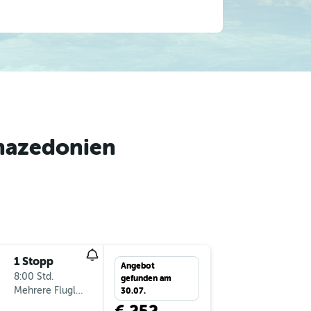
mazedonien
1 Stopp
Mo 14.9
Angebot
8:00 Std.
7:45
gefunden am
Mehrere Fluglinien
GRZ
-
SK
30.07.