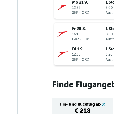
Mo 21.9.
1 St
12:35
3:00 
SKP
-
GRZ
Fr 28.8.
1 St
16:15
8:00 
GRZ
-
SKP
Di 1.9.
1 St
12:35
3:20 
SKP
-
GRZ
Finde Flugange
Hin- und Rückflug ab
€ 218