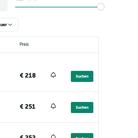
uer
Preis
€ 218
Suchen
€ 251
Suchen
€ 252