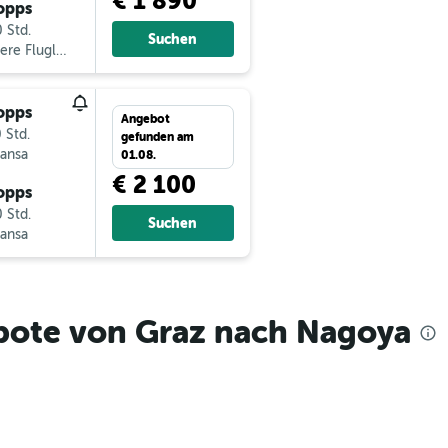
€ 1 890
opps
 Std.
Suchen
ere Fluglinien
opps
Angebot
 Std.
gefunden am
hansa
01.08.
€ 2 100
opps
 Std.
Suchen
hansa
bote von Graz nach Nagoya