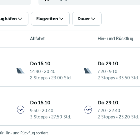
lughäfen
Flugzeiten
Dauer
Abfahrt
Hin- und Rückflug
Do 15.10.
Do 29.10.
14:40
-
20:40
7:20
-
9:10
nt
2 Stopps
23:00 Std.
2 Stopps
33:50 Std.
Do 15.10.
Do 29.10.
9:50
-
20:40
7:20
-
22:40
nt
3 Stopps
27:50 Std.
2 Stopps
23:20 Std.
r Hin- und Rückflug sortiert.