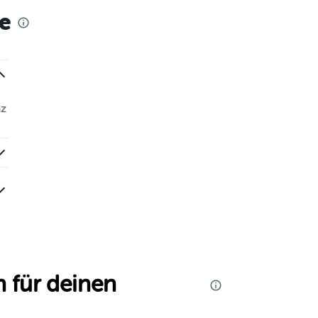
e
az
 für deinen