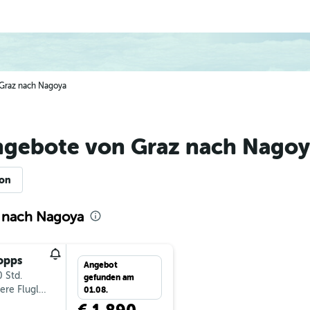
n Graz nach Nagoya
ngebote von Graz nach Nagoy
ion
z nach Nagoya
opps
Angebot
 Std.
gefunden am
ere Fluglinien
01.08.