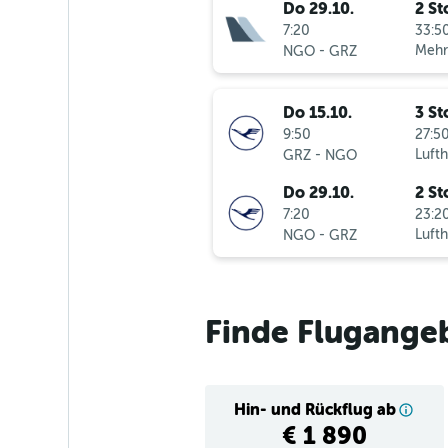
Do 29.10.
2 St
7:20
33:50
-
Mehr
NGO
GRZ
Do 15.10.
3 St
9:50
27:50
-
Luft
GRZ
NGO
Do 29.10.
2 St
7:20
23:20
-
Luft
NGO
GRZ
Finde Flugange
Hin- und Rückflug ab
€ 1 890