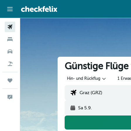
Flüge
Hotels
Mietwagen
Günstige Flüge
Flug+Hotel
Hin- und Rückflug
1 Erwa
Trips
Feedback
Sa 5.9.