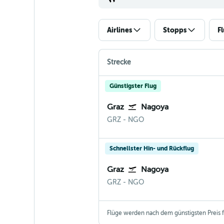
Airlines
Stopps
F
Strecke
Günstigster Flug
Graz
Nagoya
Graz
Nagoya Chūbu Centrair I
GRZ
-
NGO
Schnellster Hin- und Rückflug
Graz
Nagoya
Graz
Nagoya Chūbu Centrair I
GRZ
-
NGO
Flüge werden nach dem günstigsten Preis fü