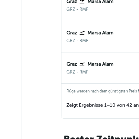
Graz
Marsa Alam
Graz
Marsa Alam
GRZ
-
RMF
Graz
Marsa Alam
Graz
Marsa Alam
GRZ
-
RMF
Graz
Marsa Alam
Graz
Marsa Alam
GRZ
-
RMF
Flüge werden nach dem günstigsten Preis fü
Zeigt Ergebnisse 1–10 von 42 an