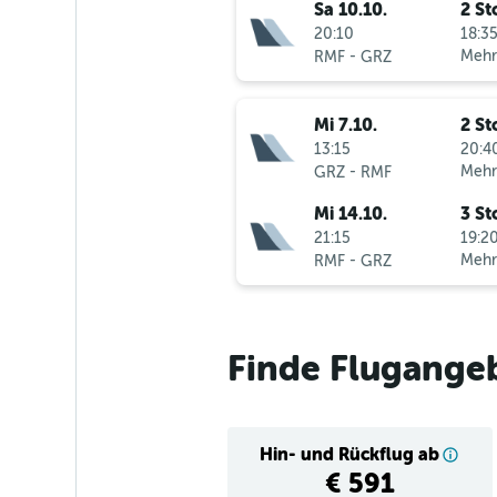
Sa 10.10.
2 St
20:10
18:35
-
Mehr
RMF
GRZ
Mi 7.10.
2 St
13:15
20:40
-
Mehr
GRZ
RMF
Mi 14.10.
3 St
21:15
19:20
-
Mehr
RMF
GRZ
Finde Flugange
Hin- und Rückflug ab
€ 591