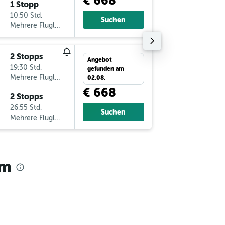
€ 668
1 Stopp
Mo 14.9
10:50 Std.
16:00
Suchen
Mehrere Fluglinien
-
RMF
G
2 Stopps
So 25.1
Angebot
19:30 Std.
14:40
gefunden am
Mehrere Fluglinien
-
GRZ
R
02.08.
€ 668
2 Stopps
So 1.11.
26:55 Std.
22:15
Suchen
Mehrere Fluglinien
-
RMF
G
am