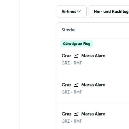
Airlines
Hin- und Rückflug
Strecke
Günstigster Flug
Graz
Marsa Alam
Graz
Marsa Alam
GRZ
-
RMF
Graz
Marsa Alam
Graz
Marsa Alam
GRZ
-
RMF
Graz
Marsa Alam
Graz
Marsa Alam
GRZ
-
RMF