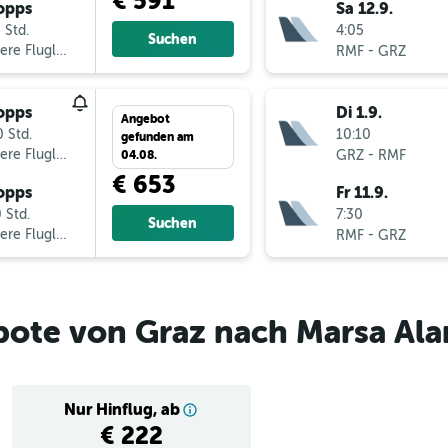
€ 591
opps
Sa 12.9.
 Std.
4:05
Suchen
ere Fluglinien
-
RMF
GRZ
opps
Di 1.9.
Angebot
 Std.
10:10
gefunden am
ere Fluglinien
-
GRZ
RMF
04.08.
€ 653
opps
Fr 11.9.
 Std.
7:30
Suchen
ere Fluglinien
-
RMF
GRZ
bote von Graz nach Marsa Al
Nur Hinflug, ab
€ 222