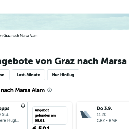
von Graz nach Marsa Alam
ngebote von Graz nach Marsa
ion
Last-Minute
Nur Hinflug
 nach Marsa Alam
opps
Do 3.9.
Angebot
 Std.
11:20
gefunden am
ere Fluglinien
-
GRZ
RMF
05.08.