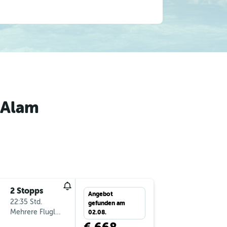
 Alam
2 Stopps
Sa 29.8.
Angebot
22:35 Std.
10:25
gefunden am
Mehrere Fluglinien
-
GRZ
R
02.08.