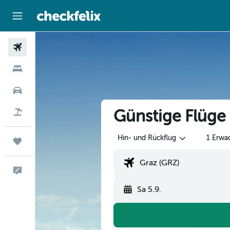
Flüge
Hotels
Mietwagen
Günstige Flüge
Flug+Hotel
Hin- und Rückflug
1 Erwa
Trips
Feedback
Sa 5.9.