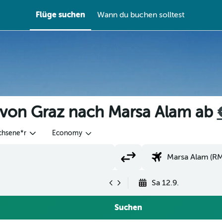
Flüge suchen
Wann du buchen solltest
 von Graz nach Marsa Alam ab
chsene*r
Economy
Sa 12.9.
Suchen